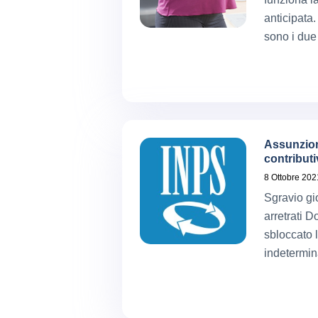
anticipata.
sono i due 
Assunzion
contribut
8 Ottobre 202
Sgravio gi
arretrati 
sbloccato 
indetermin