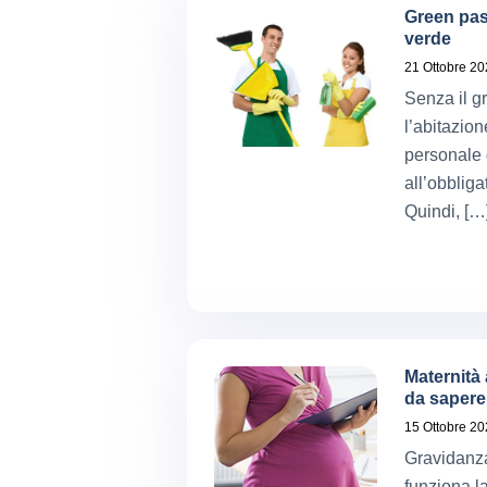
Green pas
verde
21 Ottobre 2
Senza il g
l’abitazion
personale 
all’obbliga
Quindi, […
Maternità 
da sapere
15 Ottobre 2
Gravidanza
funziona l