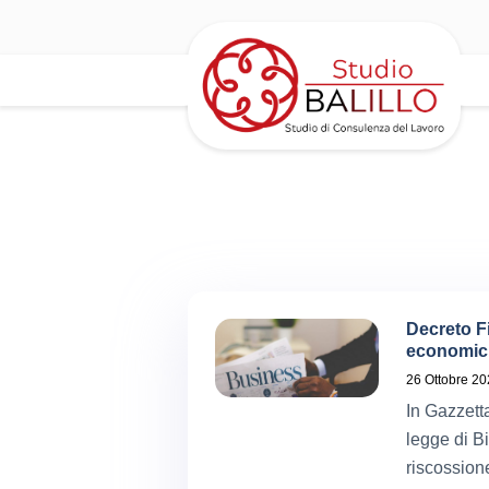
Decreto Fi
economiche
26 Ottobre 2
In Gazzetta
legge di Bi
riscossione