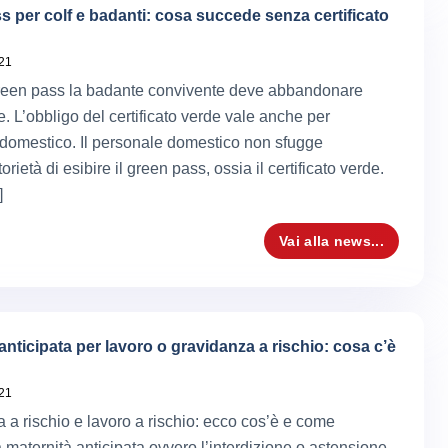
s per colf e badanti: cosa succede senza certificato
021
reen pass la badante convivente deve abbandonare
e. L’obbligo del certificato verde vale anche per
domestico. Il personale domestico non sfugge
torietà di esibire il green pass, ossia il certificato verde.
]
Vai alla news...
anticipata per lavoro o gravidanza a rischio: cosa c’è
021
 a rischio e lavoro a rischio: ecco cos’è e come
a maternità anticipata ovvero l’interdizione o astensione