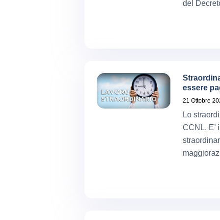
del Decreto
Straordin
essere pa
21 Ottobre 2
Lo straordi
CCNL. E’ il
straordina
maggiorazi