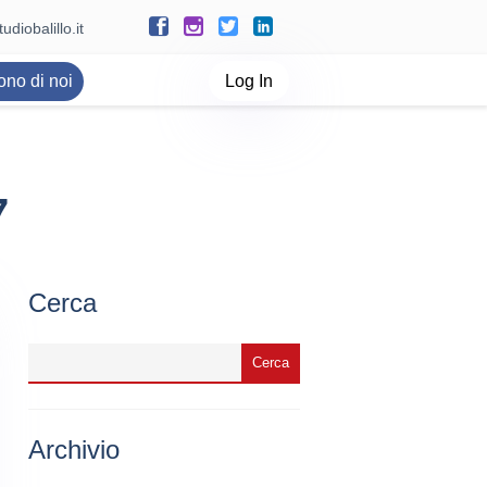
udiobalillo.it
ono di noi
Log In
7
Cerca
Archivio