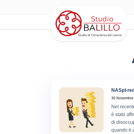
NASpI-red
30 Novembre
Nel recent
è stato aff
di disoccu
quando è a