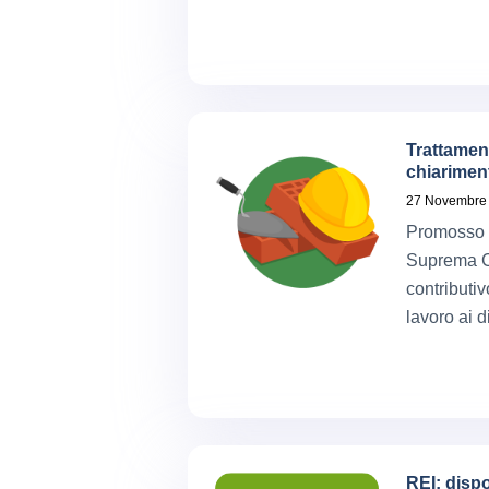
Trattament
chiariment
27 Novembre
Promosso il
Suprema Co
contributiv
lavoro ai 
REI: disp