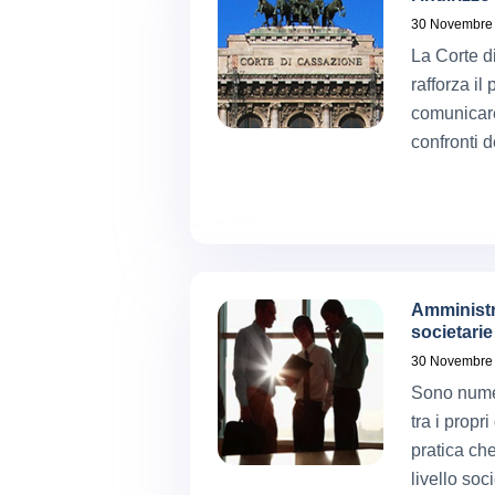
30 Novembre
La Corte d
rafforza il
comunicare 
confronti 
Amministr
societarie 
30 Novembre
Sono numer
tra i propr
pratica che
livello soc