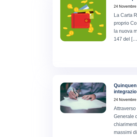
24 Novembre
La Carta R
proprio Co
la nuova mi
147 del […
Quinquenni
integrazio
24 Novembre
Attraverso
Generale d
chiarimenti
massimi di 