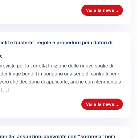
Vai alla news...
efit e trasferte: regole e procedure per i datori di
5
reviste per la corretta fruizione delle nuove soglie di
ei fringe benefit impongono una serie di controlli per i
avoro che decidono di applicarle, anche con riferimento ai
i […]
Vai alla news...
er 35: assunzioni agevolate con “sorpresa” per i