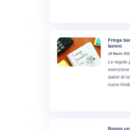
Fringe ben
lavoro
19 Marzo 202
Le regole p
esenzione d
datori di l
nuovi limit
Bonus und