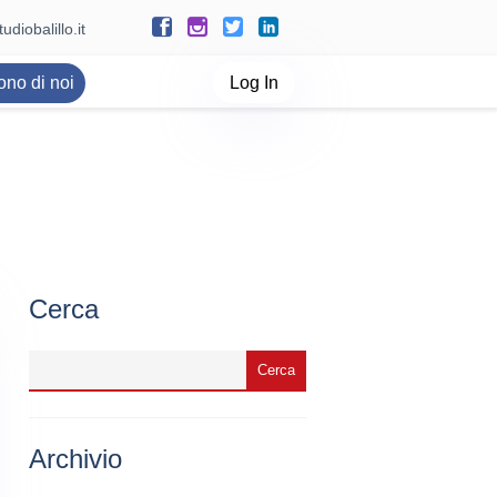
udiobalillo.it
ono di noi
Log In
Cerca
Archivio