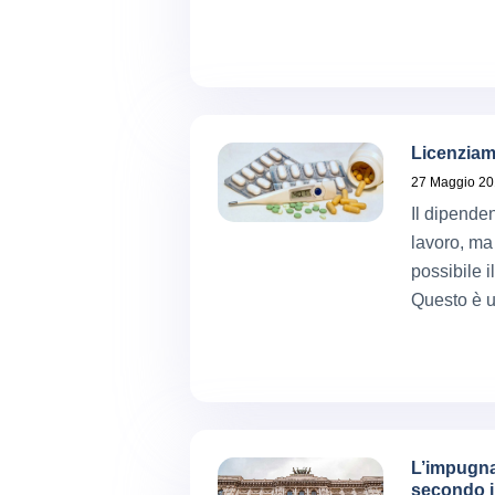
Licenziam
27 Maggio 2
Il dipenden
lavoro, ma
possibile i
Questo è u
L’impugnab
secondo i