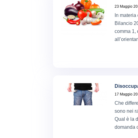
23 Maggio 2
In materia 
Bilancio 20
comma 1, d
all’orient
Disoccupa
17 Maggio 2
Che differe
sono nei ra
Qual è la 
domanda c