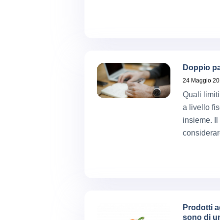
Doppio par
24 Maggio 2
Quali limi
a livello f
insieme. I
considerar
Prodotti a
sono di un