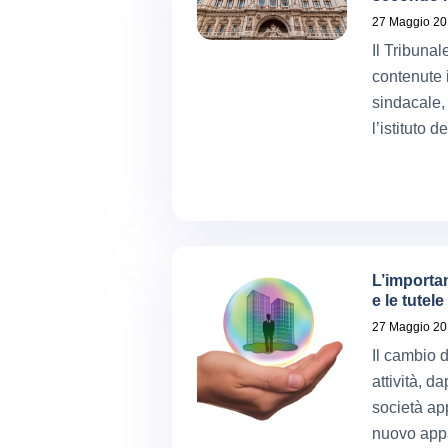
27 Maggio 2
Il Tribuna
contenute i
sindacale,
l’istituto 
L’importan
e le tutele
27 Maggio 2
Il cambio 
attività, 
società ap
nuovo appa