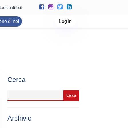
udiobalillo.it
ono di noi
Log In
Cerca
Archivio