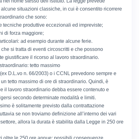
a nel nome stesso dell’istituto. La legge prevede
lcune situazioni classiche, in cui è consentito ricorrere
traordinario che sono:
 tecniche produttive eccezionali ed impreviste;
ni di forza maggiore;
articolari: ad esempio durante alcune ferie.
che si tratta di eventi circoscritti e che possono
giustificare il ricorso al lavoro straordinario.
straordinario: tetto massimo
(ex D.L.vo n. 66/2003) o i CCNL prevedono sempre e
n tetto massimo di ore di straordinario. Quindi, è
he il lavoro straordinario debba essere contenuto e
gersi secondo determinate modalità e limiti.
ssimo è solitamente previsto dalla contrattazione
 tuttavia se non troviamo definizione all’interno dei vari
i settore, allora la durata è stabilita dalla Legge in 250 ore
ri oltre le 250 ore annue: possibili conseguenze