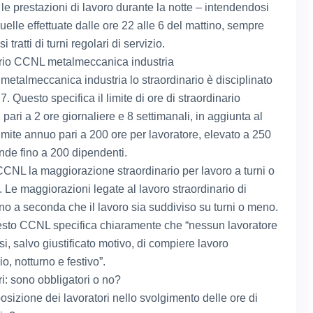
le prestazioni di lavoro durante la notte – intendendosi
quelle effettuate dalle ore 22 alle 6 del mattino, sempre
i tratti di turni regolari di servizio.
rio CCNL metalmeccanica industria
etalmeccanica industria lo straordinario è disciplinato
o 7. Questo specifica il limite di ore di straordinario
i, pari a 2 ore giornaliere e 8 settimanali, in aggiunta al
imite annuo pari a 200 ore per lavoratore, elevato a 250
ende fino a 200 dipendenti.
CCNL la maggiorazione straordinario per lavoro a turni o
. Le maggiorazioni legate al lavoro straordinario di
ano a seconda che il lavoro sia suddiviso su turni o meno.
uesto CCNL specifica chiaramente che “nessun lavoratore
rsi, salvo giustificato motivo, di compiere lavoro
io, notturno e festivo”.
ri: sono obbligatori o no?
osizione dei lavoratori nello svolgimento delle ore di