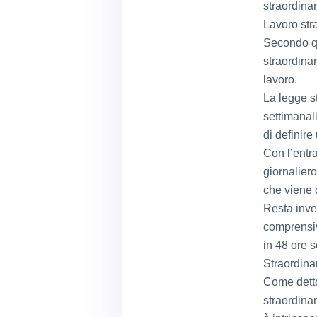
straordina
Lavoro str
Secondo qu
straordinar
lavoro.
La legge st
settimanali
di definire
Con l’entra
giornaliero
che viene q
Resta invec
comprensivo
in 48 ore s
Straordina
Come detto
straordinar