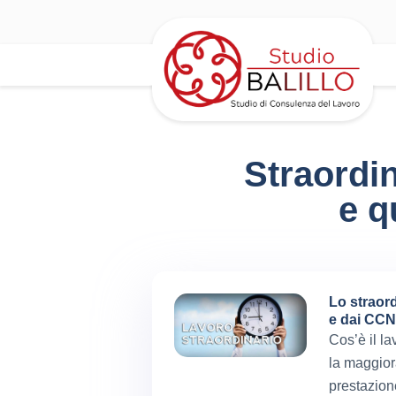
Straordi
e q
Lo straord
e dai CCNL
Cos’è il l
la maggiora
prestazione