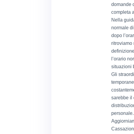
domande ce
completa a 
Nella guida
normale di 
dopo l’ora
ritroviamo 
definizione
l’orario n
situazioni 
Gli straor
temporaneo
costantemen
sarebbe il
distribuzio
personale.
Aggiorniam
Cassazione