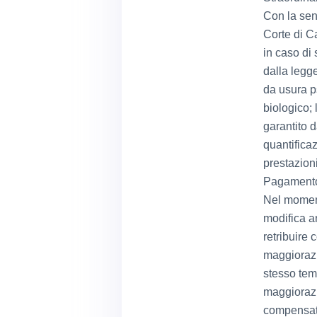
Con la sen
Corte di C
in caso di 
dalla legg
da usura ps
biologico; 
garantito d
quantificaz
prestazioni
Pagamento 
Nel moment
modifica an
retribuire
maggiorazio
stesso tem
maggiorazi
compensat