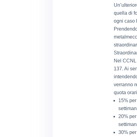
Un’ulterior
quella di 
ogni caso l
Prendendo 
metalmecca
straordinar
Straordin
Nel CCNL c
137. Ai sen
intendendo
verranno r
quota orar
15% per 
settiman
20% per 
settiman
30% per l