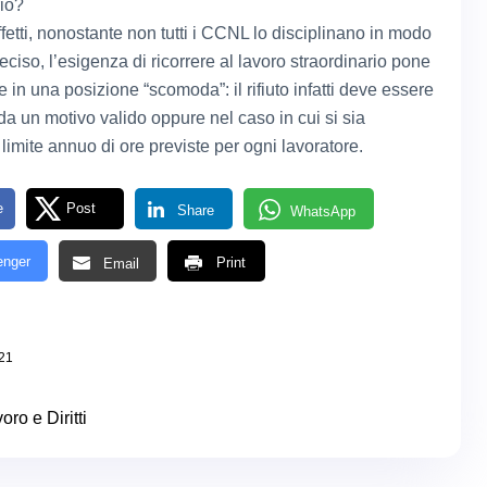
rio?
 effetti, nonostante non tutti i CCNL lo disciplinano in modo
eciso, l’esigenza di ricorrere al lavoro straordinario pone
re in una posizione “scomoda”: il rifiuto infatti deve essere
da un motivo valido oppure nel caso in cui si sia
 limite annuo di ore previste per ogni lavoratore.
e
Post
Share
WhatsApp
nger
Print
Email
021
oro e Diritti