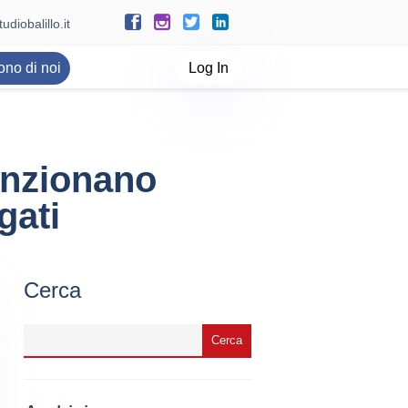
udiobalillo.it
ono di noi
Log In
unzionano
gati
Cerca