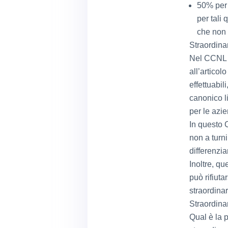
50% per 
per tali 
che non s
Straordina
Nel CCNL m
all’articol
effettuabil
canonico l
per le azi
In questo 
non a turni
differenzi
Inoltre, q
può rifiuta
straordinar
Straordina
Qual è la p