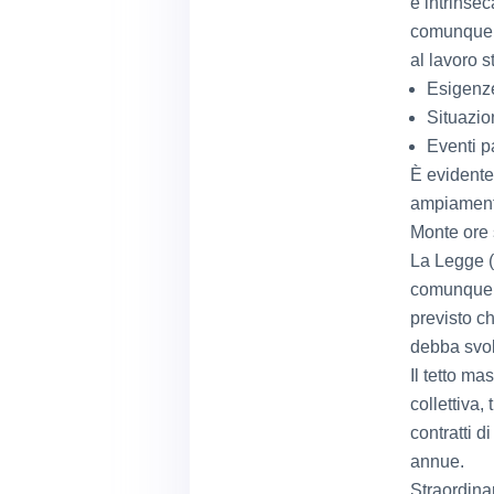
è intrinsec
comunque a
al lavoro s
Esigenze
Situazio
Eventi p
È evidente 
ampiamente 
Monte ore 
La Legge (
comunque u
previsto c
debba svol
Il tetto ma
collettiva,
contratti d
annue.
Straordina