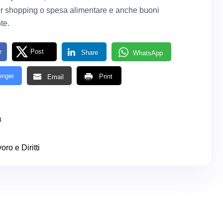
r shopping o spesa alimentare e anche buoni
te.
e
Post
Share
WhatsApp
nger
Print
Email
3
oro e Diritti