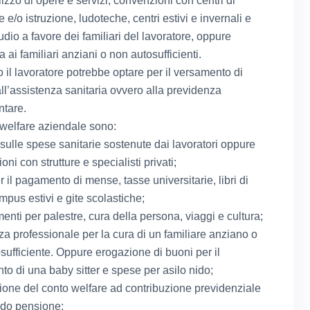
tilizzo di opere e servizi, convenzioni con centri di
e/o istruzione, ludoteche, centri estivi e invernali e
udio a favore dei familiari del lavoratore, oppure
a ai familiari anziani o non autosufficienti.
o il lavoratore potrebbe optare per il versamento di
all’assistenza sanitaria ovvero alla previdenza
tare.
welfare aziendale sono:
 sulle spese sanitarie sostenute dai lavoratori oppure
ni con strutture e specialisti privati;
 il pagamento di mense, tasse universitarie, libri di
mpus estivi e gite scolastiche;
nti per palestre, cura della persona, viaggi e cultura;
za professionale per la cura di un familiare anziano o
sufficiente. Oppure erogazione di buoni per il
o di una baby sitter e spese per asilo nido;
ione del conto welfare ad contribuzione previdenziale
ondo pensione;