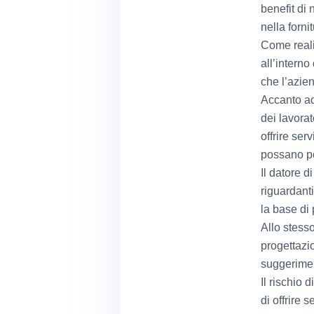
benefit di 
nella forni
Come reali
all’interno
che l’azien
Accanto ad
dei lavorat
offrire ser
possano po
Il datore d
riguardanti
la base di
Allo stesso
progettazi
suggerimen
Il rischio 
di offrire 