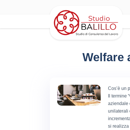
Welfare 
Cos’è un p
Il termine 
aziendale e
unilaterali
incrementa
si realizza