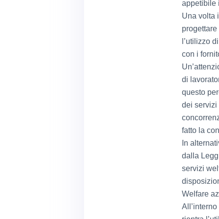
appetibile 
Una volta 
progettare 
l’utilizzo
con i fornit
Un’attenzi
di lavorato
questo per
dei servizi
concorrenz
fatto la c
In alternati
dalla Leggi
servizi wel
disposizion
Welfare azi
All’intern