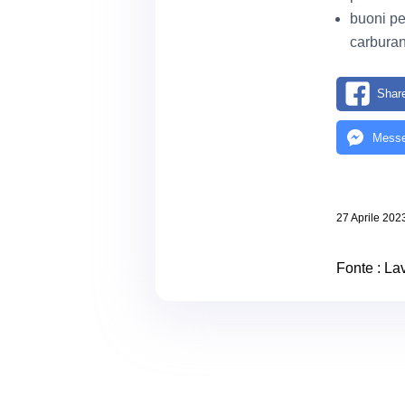
buoni pe
carburan
Shar
Messe
27 Aprile 202
Fonte :
Lav