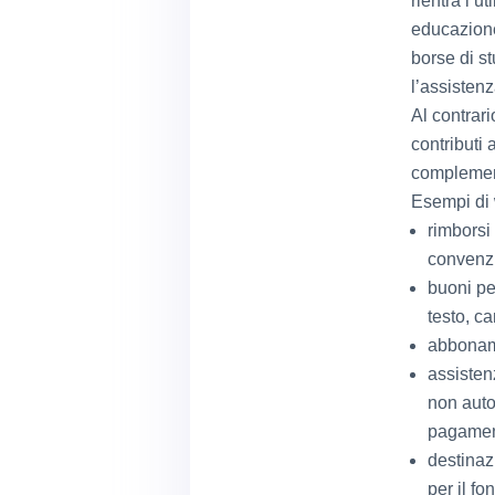
rientra l’u
educazione 
borse di st
l’assistenz
Al contrari
contributi 
complemen
Esempi di 
rimborsi
convenzio
buoni per
testo, ca
abboname
assisten
non auto
pagament
destinaz
per il f