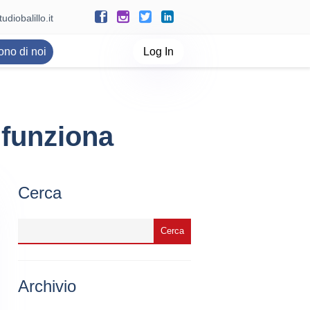
udiobalillo.it
ono di noi
Log In
 funziona
Cerca
Archivio