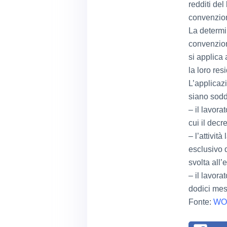
redditi del
convenzion
La determin
convenzion
si applica
la loro resi
L’applicaz
siano soddi
– il lavora
cui il decr
– l’attività
esclusivo d
svolta all’
– il lavora
dodici mes
Fonte:
WO