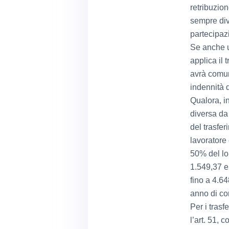
retribuzion
sempre div
partecipaz
Se anche un
applica il 
avrà comunq
indennità d
Qualora, in
diversa da 
del trasfer
lavoratore
50% del lo
1.549,37 eu
fino a 4.64
anno di co
Per i trasf
l’art. 51,