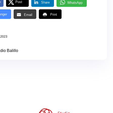
e
Post
Share
WhatsApp
nger
Print
Email
 2023
dio Balillo