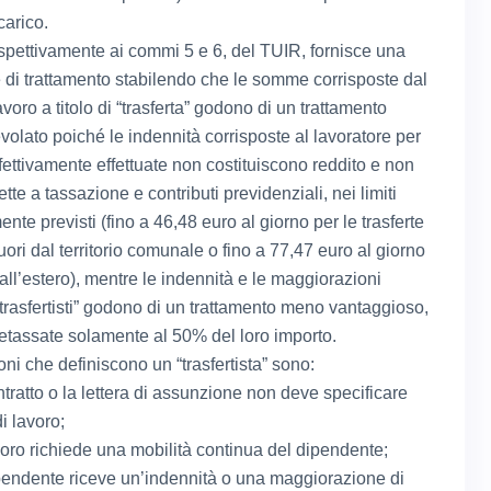
carico.
rispettivamente ai commi 5 e 6, del TUIR, fornisce una
e di trattamento stabilendo che le somme corrisposte dal
avoro a titolo di “trasferta” godono di un trattamento
volato poiché le indennità corrisposte al lavoratore per
ffettivamente effettuate non costituiscono reddito e non
te a tassazione e contributi previdenziali, nei limiti
te previsti (fino a 46,48 euro al giorno per le trasferte
uori dal territorio comunale o fino a 77,47 euro al giorno
all’estero), mentre le indennità e le maggiorazioni
“trasfertisti” godono di un trattamento meno vantaggioso,
tassate solamente al 50% del loro importo.
ni che definiscono un “trasfertista” sono:
ntratto o la lettera di assunzione non deve specificare
i lavoro;
avoro richiede una mobilità continua del dipendente;
ipendente riceve un’indennità o una maggiorazione di