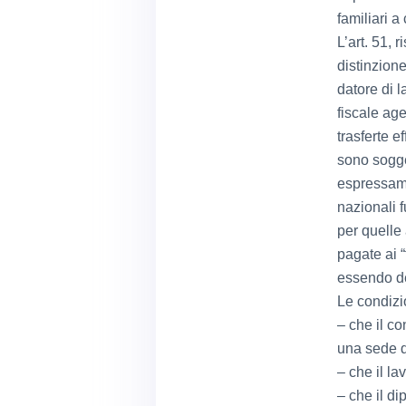
familiari a 
L’art. 51, 
distinzion
datore di l
fiscale age
trasferte e
sono sogget
espressamen
nazionali f
per quelle 
pagate ai 
essendo de
Le condizio
– che il co
una sede d
– che il l
– che il d