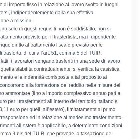
e di importo fisso in relazione al lavoro svolto in luoghi
ersi, indipendentemente dalla sua effettiva
ione a missioni.
o solo di questi requisiti non è soddisfatto, non si
trattamento previsto per il trasfertista, ma il dipendente
ue diritto al trattamento fiscale previsto per le
i trasferta, di cui all’art. 51, comma 5 del TUIR.
fatti, i lavoratori vengano trasferiti in una sede di lavoro
quella stabilita contrattualmente, si verifica la casistica
imento e le indennità corrisposte a tal proposito al
 concorrono alla formazione del reddito nella misura del
ro ammontare (fino a importo complessivo annuo pari a
ro per i trasferimenti all’interno del territorio italiano e
8,11 euro per quelli all’estero), limitatamente al primo
rresponsione ed in relazione al medesimo trasferimento.
erimenti all’estero è applicabile, a determinate condizioni,
 comma 8-bis del TUIR, che prevede la tassazione dei