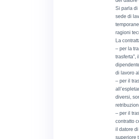
del datore
Si parla d
sede di la
temporaneo
ragioni te
La contrat
– per la tr
trasferta”,
dipendente
di lavoro a
– per il tr
all’espleta
diversi, s
retribuzion
– per il tr
contratto 
il datore d
superiore 