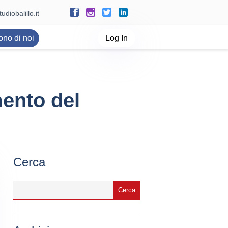
udiobalillo.it
ono di noi
Log In
mento del
Cerca