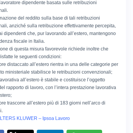
 lavoratore dipendente basata sulle retribuzioni
ali.
azione del reddito sulla base di tali retribuzioni
ali, anziché sulla retribuzione effettivamente percepita,
 ai dipendenti che, pur lavorando all’estero, mantengono
denza fiscale in Italia.
ione di questa misura favorevole richiede inoltre che
sfatte le seguenti condizioni:
tore distaccato all’estero rientra in una delle categorie per
eto ministeriale stabilisce le retribuzioni convenzionali;
 lavorativa all’estero è stabile e costituisce l’oggetto
el rapporto di lavoro, con l’intera prestazione lavorativa
estero;
tore trascorre all’estero più di 183 giorni nell’arco di
i.
LTERS KLUWER – Ipsoa Lavoro