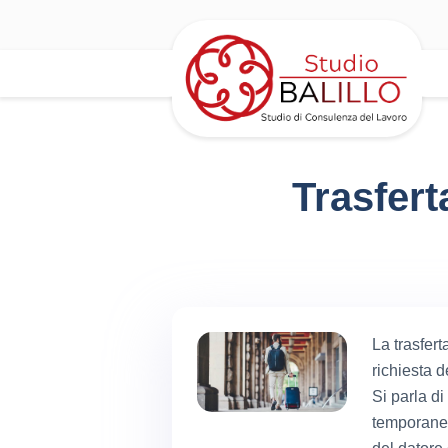
Trasfert
La trasfer
richiesta d
Si parla d
temporanea