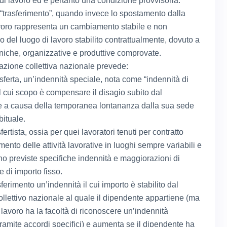
 di lavoro ed è pertanto una condizione provvisoria.
i “trasferimento”, quando invece lo spostamento dalla
voro rappresenta un cambiamento stabile e non
 del luogo di lavoro stabilito contrattualmente, dovuto a
cniche, organizzative e produttive comprovate.
tazione collettiva nazionale prevede:
asferta, un’indennità speciale, nota come “indennità di
 il cui scopo è compensare il disagio subito dal
 a causa della temporanea lontananza dalla sua sede
bituale.
asfertista, ossia per quei lavoratori tenuti per contratto
mento delle attività lavorative in luoghi sempre variabili e
ono previste specifiche indennità e maggiorazioni di
e di importo fisso.
asferimento un’indennità il cui importo è stabilito dal
collettivo nazionale al quale il dipendente appartiene (ma
i lavoro ha la facoltà di riconoscere un’indennità
tramite accordi specifici) e aumenta se il dipendente ha