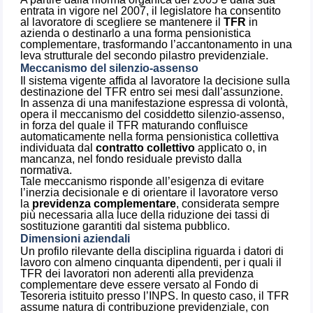
entrata in vigore nel 2007, il legislatore ha consentito
al lavoratore di scegliere se mantenere il
TFR
in
azienda o destinarlo a una forma pensionistica
complementare, trasformando l’accantonamento in una
leva strutturale del secondo pilastro previdenziale.
Meccanismo del silenzio-assenso
Il sistema vigente affida al lavoratore la decisione sulla
destinazione del TFR entro sei mesi dall’assunzione.
In assenza di una manifestazione espressa di volontà,
opera il meccanismo del cosiddetto silenzio-assenso,
in forza del quale il TFR maturando confluisce
automaticamente nella forma pensionistica collettiva
individuata dal
contratto collettivo
applicato o, in
mancanza, nel fondo residuale previsto dalla
normativa.
Tale meccanismo risponde all’esigenza di evitare
l’inerzia decisionale e di orientare il lavoratore verso
la
previdenza complementare
, considerata sempre
più necessaria alla luce della riduzione dei tassi di
sostituzione garantiti dal sistema pubblico.
Dimensioni aziendali
Un profilo rilevante della disciplina riguarda i datori di
lavoro con almeno cinquanta dipendenti, per i quali il
TFR dei lavoratori non aderenti alla previdenza
complementare deve essere versato al Fondo di
Tesoreria istituito presso l’INPS. In questo caso, il TFR
assume natura di contribuzione previdenziale, con