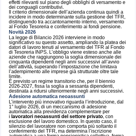
effetti rilevanti sul piano degli obblighi di versamento e
dei conguagli contributivi.
Il criterio dimensionale dell’azienda continua quindi a
incidere in modo determinante sulla gestione del TFR,
distinguendo tra accantonamento interno, versamento
al Fondo Tesoreria e conferimento ai fondi pensione.
Novità 2026
La legge di Bilancio 2026 interviene in modo
significativo su questo assetto, ampliando la platea dei
datori di lavoro tenuti al versamento del TFR al Fondo
di Tesoreria INPS. L’obbligo viene esteso anche alle
aziende che raggiungono la soglia dimensionale dei
cinquanta dipendenti negli anni successivi all’avvio
dell’attività, superando l’impostazione che limitava
l’adempimento alle imprese già strutturate oltre tale
limite.
È previsto un regime transitorio che, per il biennio
2026-2027, fissa la soglia a sessanta dipendenti,
destinata a ridursi ulteriormente negli anni successivi.
Adesione automatica neoassunti
L’intervento più innovativo riguarda l’introduzione, dal
1° luglio 2026, di un meccanismo di adesione
automatica alla previdenza complementare per
i
lavoratori neoassunti del settore privato
, con
esclusione del lavoro domestico. In questo caso, il
silenzio del lavoratore non comporta più soltanto il
conferimento del TFR, ma determina l’iscrizione
automatica a una forma pensionistica collettiva, ferma