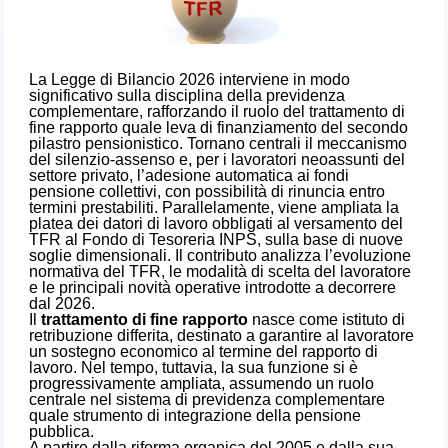
La Legge di Bilancio 2026 interviene in modo
significativo sulla disciplina della previdenza
complementare, rafforzando il ruolo del trattamento di
fine rapporto quale leva di finanziamento del secondo
pilastro pensionistico. Tornano centrali il meccanismo
del silenzio-assenso e, per i lavoratori neoassunti del
settore privato, l’adesione automatica ai fondi
pensione collettivi, con possibilità di rinuncia entro
termini prestabiliti. Parallelamente, viene ampliata la
platea dei datori di lavoro obbligati al versamento del
TFR al Fondo di Tesoreria INPS, sulla base di nuove
soglie dimensionali. Il contributo analizza l’evoluzione
normativa del TFR, le modalità di scelta del lavoratore
e le principali novità operative introdotte a decorrere
dal 2026.
Il
trattamento di fine rapporto
nasce come istituto di
retribuzione differita, destinato a garantire al lavoratore
un sostegno economico al termine del rapporto di
lavoro. Nel tempo, tuttavia, la sua funzione si è
progressivamente ampliata, assumendo un ruolo
centrale nel sistema di previdenza complementare
quale strumento di integrazione della pensione
pubblica.
A partire dalla riforma organica del 2005 e dalla sua