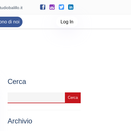
udiobalillo.it
ono di noi
Log In
Cerca
Archivio