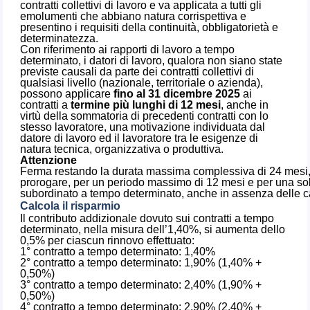
contratti collettivi di lavoro e va applicata a tutti gli
emolumenti che abbiano natura corrispettiva e
presentino i requisiti della continuità, obbligatorietà e
determinatezza.
Con riferimento ai rapporti di lavoro a tempo
determinato, i datori di lavoro, qualora non siano state
previste causali da parte dei contratti collettivi di
qualsiasi livello (nazionale, territoriale o azienda),
possono applicare
fino al 31 dicembre 2025
ai
contratti a
termine più lunghi di 12 mesi
, anche in
virtù della sommatoria di precedenti contratti con lo
stesso lavoratore, una motivazione individuata dal
datore di lavoro ed il lavoratore tra le esigenze di
natura tecnica, organizzativa o produttiva.
Attenzione
Ferma restando la durata massima complessiva di 24 mesi, 
prorogare, per un periodo massimo di 12 mesi e per una sola 
subordinato a tempo determinato, anche in assenza delle ca
Calcola il risparmio
Il contributo addizionale dovuto sui contratti a tempo
determinato, nella misura dell’1,40%, si aumenta dello
0,5% per ciascun rinnovo effettuato:
1° contratto a tempo determinato: 1,40%
2° contratto a tempo determinato: 1,90% (1,40% +
0,50%)
3° contratto a tempo determinato: 2,40% (1,90% +
0,50%)
4° contratto a tempo determinato: 2,90% (2,40% +