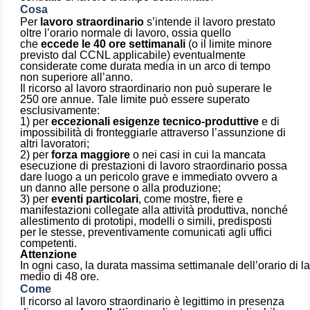
Cosa
Per
lavoro straordinario
s’intende il lavoro prestato
oltre l’orario normale di lavoro, ossia quello
che
eccede le 40 ore settimanali
(o il limite minore
previsto dal CCNL applicabile) eventualmente
considerate come durata media in un arco di tempo
non superiore all’anno.
Il ricorso al lavoro straordinario non può superare le
250 ore annue. Tale limite può essere superato
esclusivamente:
1) per
eccezionali esigenze tecnico-produttive
e di
impossibilità di fronteggiarle attraverso l’assunzione di
altri lavoratori;
2) per
forza maggiore
o nei casi in cui la mancata
esecuzione di prestazioni di lavoro straordinario possa
dare luogo a un pericolo grave e immediato ovvero a
un danno alle persone o alla produzione;
3) per
eventi particolari
, come mostre, fiere e
manifestazioni collegate alla attività produttiva, nonché
allestimento di prototipi, modelli o simili, predisposti
per le stesse, preventivamente comunicati agli uffici
competenti.
Attenzione
In ogni caso, la durata massima settimanale dell’orario di la
medio di 48 ore.
Come
Il ricorso al lavoro straordinario è legittimo in presenza