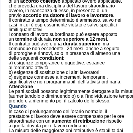
di un
accordo collettivo
applicato ovvero applicabile,
che preveda una disciplina del lavoro straordinario
ovvero, in mancanza di esso, in presenza di un
previo
accordo tra datore di lavoro e lavoratore
.
Il contratto a tempo determinato è ammesso, salvo nei
casi in cui è espressamente vietato e salvo specifici
limiti quantitativi.
l contratto di lavoro subordinato può essere apposto
un
termine
di durata
non superiore a 12 mesi
.
Il contratto può avere una
durata superiore
, ma
comunque non eccedente i 24 mesi, anche a seguito
di proroghe e rinnovi, solo in presenza di almeno una
delle seguenti
condizioni
:
a) esigenze temporanee e oggettive, estranee
all’ordinaria attività;
b) esigenze di sostituzione di altri lavoratori;
c) esigenze connesse a incrementi temporanei,
significativi e non programmabili dell’attività ordinaria.
Attenzione
Le parti sociali possono legittimamente derogare alla misur
(aumentandolo o diminuendolo) o all’individuazione tempor
prendere a riferimento per il calcolo dello stesso.
Quando
In caso di prolungamento dell’orario normale, il
prestatore di lavoro deve essere compensato per le ore
straordinarie con un
aumento di retribuzione
rispetto
a quella dovuta per il lavoro ordinario.
La misura delle maggiorazioni retributive è stabilita dai