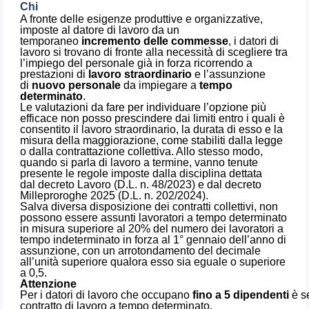
Chi
A fronte delle esigenze produttive e organizzative,
imposte al datore di lavoro da un
temporaneo
incremento delle commesse
, i datori di
lavoro si trovano di fronte alla necessità di scegliere tra
l’impiego del personale già in forza ricorrendo a
prestazioni di
lavoro straordinario
e l’assunzione
di
nuovo personale
da impiegare a
tempo
determinato
.
Le valutazioni da fare per individuare l’opzione più
efficace non posso prescindere dai limiti entro i quali è
consentito il lavoro straordinario, la durata di esso e la
misura della maggiorazione, come stabiliti dalla legge
o dalla contrattazione collettiva. Allo stesso modo,
quando si parla di lavoro a termine, vanno tenute
presente le regole imposte dalla disciplina dettata
dal decreto Lavoro (D.L. n. 48/2023) e dal decreto
Milleproroghe 2025 (D.L. n. 202/2024).
Salva diversa disposizione dei contratti collettivi, non
possono essere assunti lavoratori a tempo determinato
in misura superiore al 20% del numero dei lavoratori a
tempo indeterminato in forza al 1° gennaio dell’anno di
assunzione, con un arrotondamento del decimale
all’unità superiore qualora esso sia eguale o superiore
a 0,5.
Attenzione
Per i datori di lavoro che occupano
fino a 5 dipendenti
è s
contratto di lavoro a tempo determinato.