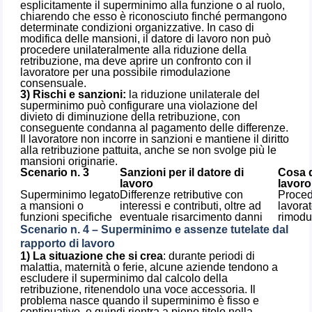
esplicitamente il superminimo alla funzione o al ruolo,
chiarendo che esso è riconosciuto finché permangono
determinate condizioni organizzative. In caso di
modifica delle mansioni, il datore di lavoro non può
procedere unilateralmente alla riduzione della
retribuzione, ma deve aprire un confronto con il
lavoratore per una possibile rimodulazione
consensuale.
3) Rischi e sanzioni:
la riduzione unilaterale del
superminimo può configurare una violazione del
divieto di diminuzione della retribuzione, con
conseguente condanna al pagamento delle differenze.
Il lavoratore non incorre in sanzioni e mantiene il diritto
alla retribuzione pattuita, anche se non svolge più le
mansioni originarie.
Scenario n. 3
Sanzioni per il datore di
Cosa d
lavoro
lavoro
Superminimo legato
Differenze retributive con
Proced
a mansioni o
interessi e contributi, oltre ad
lavora
funzioni specifiche
eventuale risarcimento danni
rimodu
Scenario n. 4 – Superminimo e assenze tutelate dal
rapporto di lavoro
1) La situazione che si crea
: durante periodi di
malattia, maternità o ferie, alcune aziende tendono a
escludere il superminimo dal calcolo della
retribuzione, ritenendolo una voce accessoria. Il
problema nasce quando il superminimo è fisso e
continuativo, e quindi rientra a pieno titolo nella