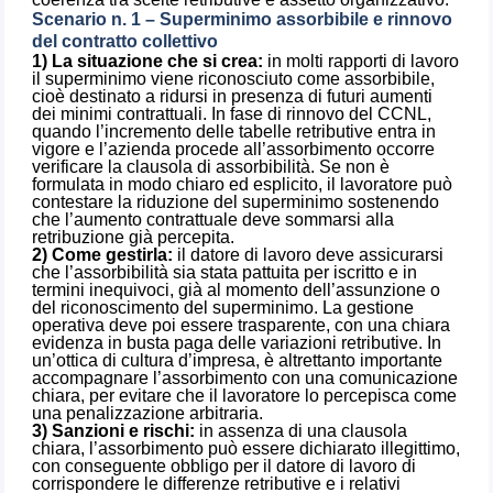
Scenario n. 1 – Superminimo assorbibile e rinnovo
del contratto collettivo
1) La situazione che si crea:
in molti rapporti di lavoro
il superminimo viene riconosciuto come assorbibile,
cioè destinato a ridursi in presenza di futuri aumenti
dei minimi contrattuali. In fase di rinnovo del CCNL,
quando l’incremento delle tabelle retributive entra in
vigore e l’azienda procede all’assorbimento occorre
verificare la clausola di assorbibilità. Se non è
formulata in modo chiaro ed esplicito, il lavoratore può
contestare la riduzione del superminimo sostenendo
che l’aumento contrattuale deve sommarsi alla
retribuzione già percepita.
2) Come gestirla:
il datore di lavoro deve assicurarsi
che l’assorbibilità sia stata pattuita per iscritto e in
termini inequivoci, già al momento dell’assunzione o
del riconoscimento del superminimo. La gestione
operativa deve poi essere trasparente, con una chiara
evidenza in busta paga delle variazioni retributive. In
un’ottica di cultura d’impresa, è altrettanto importante
accompagnare l’assorbimento con una comunicazione
chiara, per evitare che il lavoratore lo percepisca come
una penalizzazione arbitraria.
3) Sanzioni e rischi:
in assenza di una clausola
chiara, l’assorbimento può essere dichiarato illegittimo,
con conseguente obbligo per il datore di lavoro di
corrispondere le differenze retributive e i relativi