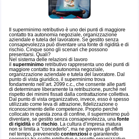
Il superminimo retributivo è uno dei punti di maggiore
contatto tra autonomia negoziale, organizzazione
aziendale e tutela del lavoratore. Se gestito senza
consapevolezza può diventare una fonte di rigidità e di
rischio. Cinque sono gli scenari che possono
presentarsi. Quali?
Nel sistema delle relazioni di lavoro
il
superminimo
retributivo rappresenta uno dei punti di
maggiore contatto tra autonomia negoziale,
organizzazione aziendale e tutela del lavoratore. Dal
punto di vista giuridico, il superminimo trova
fondamento nell’art. 2099 c.c., che consente alle parti
di determinare liberamente la retribuzione, purché nel
rispetto dei minimi fissati dalla contrattazione collettiva.
Dal punto di vista organizzativo, invece, esso è spesso
utilizzato come leva di attrazione, fidelizzazione o
riconoscimento delle competenze. Proprio perché
collocato in questa zona di confine, il superminimo può
diventare, se gestito senza consapevolezza, una
fonte
di
rigidità
e di
rischio
. La cultura d’impresa matura
non si limita a “concederlo”, ma ne governa gli effetti
nel tempo, prevenendo
contenziosi
e garantendo
coerenza tra scelte retributive e assetto organizzativo.