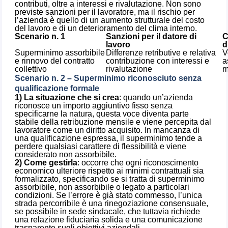
contributi, oltre a interessi e rivalutazione. Non sono
previste sanzioni per il lavoratore, ma il rischio per
l’azienda è quello di un aumento strutturale del costo
del lavoro e di un deterioramento del clima interno.
Scenario n. 1
Sanzioni per il datore di
C
lavoro
d
Superminimo assorbibile
Differenze retributive e relativa
V
e rinnovo del contratto
contribuzione con interessi e
a
collettivo
rivalutazione
m
Scenario n. 2 – Superminimo riconosciuto senza
qualificazione formale
1) La situazione che si crea
: quando un’azienda
riconosce un importo aggiuntivo fisso senza
specificarne la natura, questa voce diventa parte
stabile della retribuzione mensile e viene percepita dal
lavoratore come un diritto acquisito. In mancanza di
una qualificazione espressa, il superminimo tende a
perdere qualsiasi carattere di flessibilità e viene
considerato non assorbibile.
2) Come gestirla
: occorre che ogni riconoscimento
economico ulteriore rispetto ai minimi contrattuali sia
formalizzato, specificando se si tratta di superminimo
assorbibile, non assorbibile o legato a particolari
condizioni. Se l’errore è già stato commesso, l’unica
strada percorribile è una rinegoziazione consensuale,
se possibile in sede sindacale, che tuttavia richiede
una relazione fiduciaria solida e una comunicazione
trasparente sugli obiettivi aziendali.