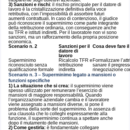
3) Sanzioni e rischi
: il rischio principale per il datore di
lavoro è la cristallizzazione definitiva della voce
retributiva, con l’impossibilità di assorbire futuri
aumenti contrattuali. In caso di contenzioso, il giudice
può riconoscere il superminimo come parte integrante
della retribuzione ordinaria, con conseguenze anche
su TFR e istituti indiretti. Per il lavoratore non vi sono
sanzioni, ma un rafforzamento della propria posizione
economica.
Scenario n. 2
Sanzioni per il
Cosa deve fare il
datore di
lavoro
Superminimo
Ricalcolo TFR e
Formalizzare l’at
riconosciuto senza
retribuzione
sanare il pregress
qualificazione formale
indiretta
rinegoziazione c
Scenario n. 3 – Superminimo legato a mansioni o
funzioni specifiche
1) La situazione che si crea:
il superminimo viene
spesso utilizzato per remunerare l’esercizio di
mansioni di maggiore responsabilità. Quando
l’organizzazione aziendale cambia e il lavoratore
viene assegnato a mansioni diverse, si pone il
problema della sorte del superminimo. In assenza di
una clausola che lo colleghi espressamente alla
funzione, il superminimo continua a spettare anche
dopo il mutamento delle mansioni.
2) Come gestirla:
è fondamentale collegare