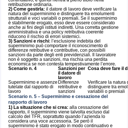
retribuzione ordinaria.
2) Come gestirla:
il datore di lavoro deve verificare la
natura del superminimo e distinguere tra emolumenti
strutturali e voci variabili o premiali. Se il superminimo
è stabilmente erogato, esso deve essere considerato
anche ai fini degli istituti indiretti. Una corretta gestione
amministrativa e una policy retributiva coerente
riducono il rischio di errori sistemici.
3) Sanzioni e rischi
: l’esclusione indebita del
superminimo può comportare il riconoscimento di
differenze retributive e contributive, con possibili
sanzioni da parte degli enti previdenziali. Il lavoratore
non è soggetto a sanzioni, ma rischia una perdita
economica se non contesta tempestivamente l’errore.
Scenario n. 4
Sanzioni per
Cosa deve fare il d
il datore di
lavoro
Superminimo e assenze
Differenze
Verificare la natur
tutelate dal rapporto di
retributive e
distinguere tra emol
lavoro
sanzioni
variabili o premiali
Scenario n. 5 – Superminimo e cessazione del
rapporto di lavoro
1) La situazione che si crea:
alla cessazione del
rapporto, il superminimo viene talvolta escluso dal
calcolo del TFR, soprattutto quando l’azienda lo
considera una voce accessoria. Se però il
superminimo è stato erogato in modo continuativo e