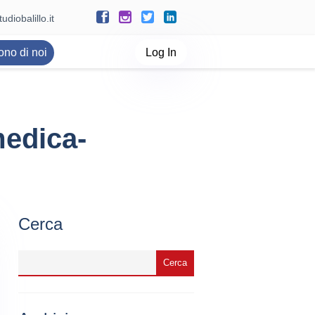
udiobalillo.it
ono di noi
Log In
medica-
Cerca