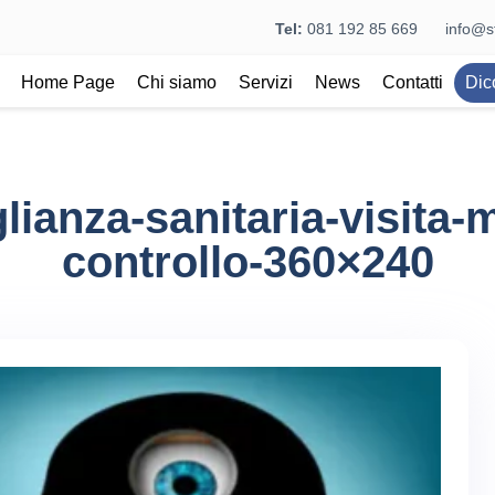
Tel:
081 192 85 669
info@st
Home Page
Chi siamo
Servizi
News
Contatti
Dic
lianza-sanitaria-visita-
controllo-360×240