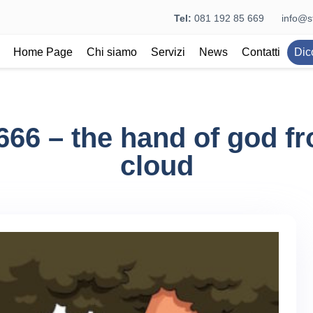
Tel:
081 192 85 669
info@st
Home Page
Chi siamo
Servizi
News
Contatti
Dic
66 – the hand of god f
cloud