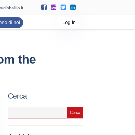
udiobalillo.it
ono di noi
Log In
rom the
Cerca