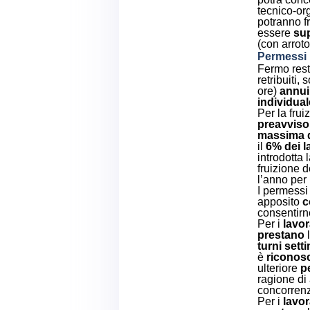
tecnico-org
potranno f
essere
sup
(con arrot
Permessi
Fermo rest
retribuiti, 
ore)
annui
individual
Per la frui
preavviso 
massima 
il
6% dei l
introdotta l
fruizione 
l’anno per 
I permess
apposito
c
consentirne
Per i
lavor
prestano
l
turni sett
è
riconos
ulteriore
p
ragione di 
concorrenz
Per i
lavor