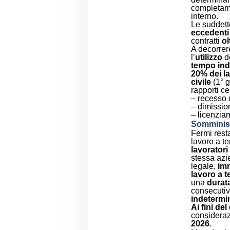
completam
interno.
Le suddet
eccedenti 
contratti
ol
A decorre
l’
utilizzo
d
tempo
in
20% dei l
civile
(1° g
rapporti ce
– recesso d
– dimissio
– licenzia
Somminis
Fermi resta
lavoro a t
lavoratori
stessa azi
legale,
imm
lavoro a 
una
durat
consecutiv
indetermi
Ai fini de
considera
2026
.