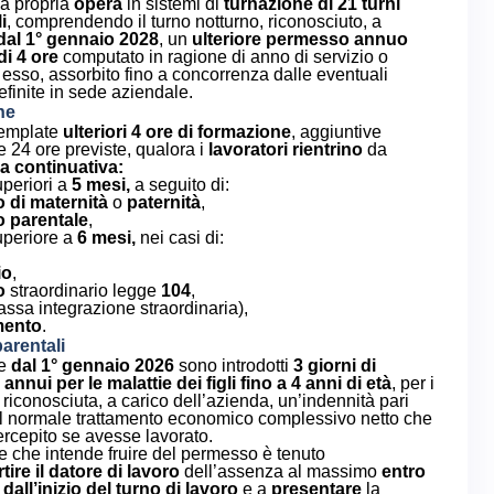
a propria
opera
in sistemi di
turnazione di 21 turni
i
, comprendendo il turno notturno, riconosciuto, a
dal 1° gennaio 2028
, un
ulteriore permesso annuo
di 4 ore
computato in ragione di anno di servizio o
 esso, assorbito fino a concorrenza dalle eventuali
efinite in sede aziendale.
ne
emplate
ulteriori 4 ore di formazione
, aggiuntive
le 24 ore previste, qualora i
lavoratori rientrino
da
a continuativa:
uperiori a
5 mesi,
a seguito di:
 di maternità
o
paternità
,
 parentale
,
superiore a
6 mesi,
nei casi di:
io
,
o
straordinario legge
104
,
ssa integrazione straordinaria),
mento
.
arentali
re
dal 1° gennaio 2026
sono introdotti
3 giorni di
nnui per le malattie dei figli fino a 4 anni di età
, per i
 riconosciuta, a carico dell’azienda, un’indennità pari
l normale trattamento economico complessivo netto che
rcepito se avesse lavorato.
re che intende fruire del permesso è tenuto
tire il datore di lavoro
dell’assenza al massimo
entro
 dall’inizio del turno di lavoro
e a
presentare
la