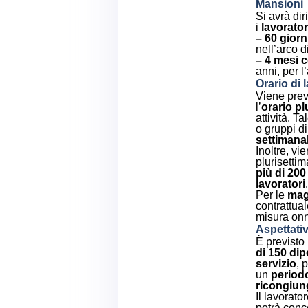
Mansioni
Si avrà diri
i
lavorator
– 60 giorn
nell’arco d
– 4 mesi c
anni, per l
Orario di 
Viene pre
l’
orario pl
attività. T
o gruppi di
settimanal
Inoltre, vie
plurisettim
più di 200
lavoratori
.
Per le
mag
contrattua
misura on
Aspettati
È previsto 
di 150 di
servizio
, 
un
periodo
ricongiun
Il lavorat
potrà conc