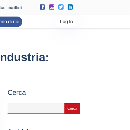
udiobalillo.it
ono di noi
Log In
ndustria:
Cerca