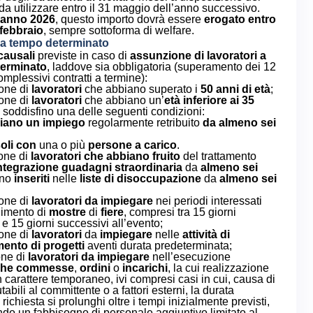
 da utilizzare entro il 31 maggio
dell’anno successivo.
l’anno 2026
, questo importo dovrà essere
erogato entro
 febbraio
, sempre sottoforma di welfare.
 a tempo determinato
causali
previste in caso di
assunzione di lavoratori a
erminato
, laddove sia obbligatoria (superamento dei 12
mplessivi contratti a termine):
one di
lavoratori
che abbiano superato i
50 anni di età
;
one di
lavoratori
che abbiano un’
età
inferiore ai 35
soddisfino una delle seguenti condizioni:
iano un impiego
regolarmente retribuito
da almeno sei
oli
con
una o più
persone a carico
.
one di
lavoratori che abbiano fruito
del trattamento
ntegrazione guadagni straordinaria
da
almeno sei
ano
inseriti
nelle
liste di disoccupazione
da
almeno sei
one di
lavoratori
da impiegare
nei periodi interessati
gimento di
mostre
di
fiere
, compresi tra 15 giorni
e 15 giorni successivi all’evento;
one di
lavoratori
da
impiegare
nelle
attività di
ento di progetti
aventi durata predeterminata;
one di
lavoratori
da impiegare
nell’esecuzione
iche commesse
,
ordini
o
incarichi
, la cui realizzazione
n carattere temporaneo, ivi compresi casi in cui, causa di
utabili al committente o a fattori esterni, la durata
à richiesta si prolunghi oltre i tempi inizialmente previsti,
do un fabbisogno di personale aggiuntivo limitato al