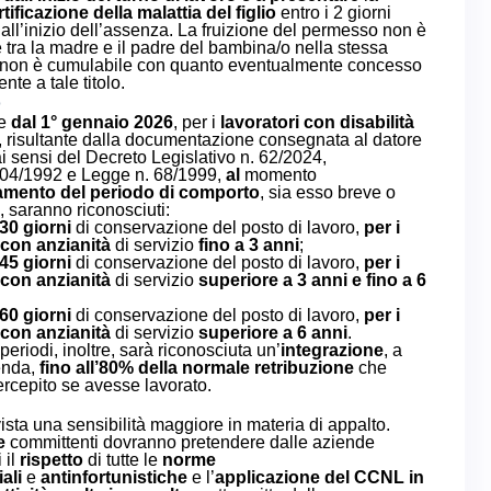
rtificazione della malattia del figlio
entro i 2 giorni
dall’inizio dell’assenza. La fruizione del permesso non è
 tra la madre e il padre del bambina/o nella stessa
 non è cumulabile con quanto eventualmente concesso
te a tale titolo.
o
re
dal 1° gennaio 2026
, per i
lavoratori con disabilità
, risultante dalla documentazione consegnata al datore
ai sensi del Decreto Legislativo n. 62/2024,
104/1992 e Legge n. 68/1999,
al
momento
mento del periodo di comporto
, sia esso breve o
, saranno riconosciuti:
 30 giorni
di conservazione del posto di lavoro,
per i
 con anzianità
di servizio
fino a 3 anni
;
 45 giorni
di conservazione del posto di lavoro,
per i
 con anzianità
di servizio
superiore a 3 anni e fino a 6
 60 giorni
di conservazione del posto di lavoro,
per i
 con anzianità
di servizio
superiore a 6 anni
.
periodi, inoltre, sarà riconosciuta un’
integrazione
, a
enda,
fino all’80% della normale retribuzione
che
rcepito se avesse lavorato.
ista una sensibilità maggiore in materia di appalto.
e
committenti dovranno pretendere dalle aziende
 il
rispetto
di tutte le
norme
ali
e
antinfortunistiche
e l’
applicazione
del CCNL
in