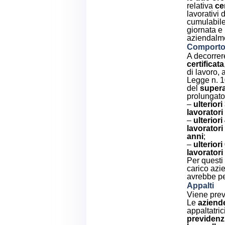
relativa
ce
lavorativi 
cumulabile
giornata e
aziendalmen
Comport
A decorre
certificata
di lavoro, 
Legge n. 
del
supera
prolungato
–
ulteriori
lavoratori
–
ulteriori
lavoratori
anni
;
–
ulteriori
lavoratori
Per questi 
carico azi
avrebbe pe
Appalti
Viene prev
Le
aziend
appaltatrici
previdenzi