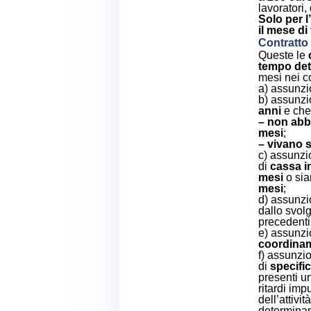
lavoratori,
Solo per 
il mese di
Contratto
Queste le
tempo det
mesi nei co
a) assunzi
b) assunzi
anni
e che 
– non abb
mesi
;
– vivano s
c) assunzi
di
cassa i
mesi
o si
mesi
;
d) assunzi
dallo svol
precedenti 
e) assunzi
coordinam
f) assunzi
di
specif
presenti u
ritardi imp
dell’attivit
determinan