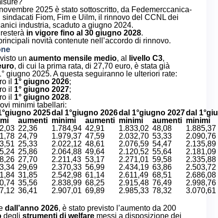
misure?
 novembre 2025 è stato sottoscritto, da Fedemerccanica-
 i sindacati Fiom, Fim e Uilm, il rinnovo del CCNL dei
nici industria, scaduto a giugno 2024.
o resterà
in vigore fino al 30 giugno 2028
.
rincipali novità contenute nell’accordo di rinnovo.
one
evisto un
aumento mensile medio
, al
livello
C3
,
euro
, di cui la prima rata, di 27,70 euro, è stata già
1° giugno 2025. A questa seguiranno le ulteriori rate:
o il
1° giugno 2026
;
o il
1° giugno 2027
;
o il
1° giugno 2028
.
ovi minimi tabellari:
1°giugno 2025
dal 1°giugno 2026
dal 1°giugno 2027
dal 1°gi
imi
aumenti
minimi
aumenti
minimi
aumenti
minimi
2,03
22,36
1.784,94
42,91
1.833,02
48,08
1.885,37
1,78
24,79
1.979,37
47,59
2.032,70
53,33
2.090,76
3,51
25,33
2.022,12
48,61
2.076,59
54,47
2.135,89
5,24
25,86
2.064,88
49,64
2.120,52
55,64
2.181,09
8,26
27,70
2.211,43
53,17
2.271,01
59,58
2.335,88
3,34
29,69
2.370,33
56,99
2.434,19
63,86
2.503,72
1,84
31,85
2.542,98
61,14
2.611,49
68,51
2.686,08
0,74
35,56
2.838,99
68,25
2.915,48
76,49
2.998,76
7,12
36,41
2.907,01
69,89
2.985,33
78,32
3.070,61
re
dall’anno 2026
, è stato previsto l’aumento da 200
o
degli
strumenti di welfare
messi a disposizione dei