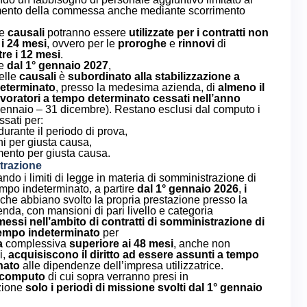
ento della commessa anche mediante scorrimento
te
causali
potranno essere
utilizzate
per i contratti
non
i 24 mesi
, ovvero
per le
proroghe
e
rinnovi
di
tre i 12 mesi
.
re
dal 1° gennaio 2027
,
elle
causali
è
subordinato
alla stabilizzazione a
determinato
, presso la medesima azienda, di
almeno il
avoratori a tempo determinato cessati nell’anno
ennaio – 31 dicembre). Restano esclusi dal computo i
ssati per:
urante il periodo di prova,
ni per giusta causa,
mento per giusta causa.
trazione
ndo i limiti di legge in materia di somministrazione di
empo indeterminato, a partire
dal 1° gennaio 2026
,
i
che abbiano svolto la propria prestazione presso la
enda, con mansioni di pari livello e categoria
essi nell’ambito di contratti di somministrazione di
tempo indeterminato
per
a
complessiva
superiore ai 48 mesi
, anche non
i,
acquisiscono il diritto ad essere assunti a tempo
nato
alle dipendenze dell’impresa utilizzatrice.
l computo
di cui sopra verranno presi in
zione
solo i periodi di missione svolti dal 1° gennaio