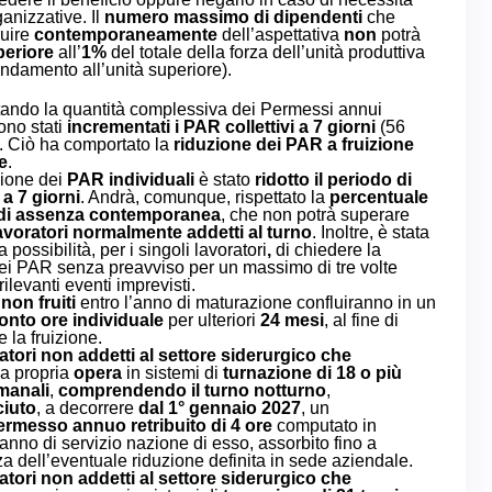
anizzative. Il
numero massimo di dipendenti
che
ruire
contemporaneamente
dell’aspettativa
non
potrà
eriore
all’
1%
del totale della forza dell’unità produttiva
ondamento all’unità superiore).
ando la quantità complessiva dei Permessi annui
sono stati
incrementati i PAR collettivi a 7 giorni
(56
. Ciò ha comportato la
riduzione dei PAR a fruizione
e
.
zione dei
PAR individuali
è stato
ridotto il periodo di
a 7 giorni
. Andrà, comunque, rispettato la
percentuale
di assenza contemporanea
, che non potrà superare
avoratori normalmente addetti al turno
. Inoltre, è stata
a possibilità, per i singoli lavoratori
,
di chiedere la
dei PAR senza preavviso per un massimo di tre volte
rilevanti eventi imprevisti.
i
non fruiti
entro l’anno di maturazione confluiranno in un
onto ore individuale
per ulteriori
24 mesi
, al fine di
 la fruizione.
atori non addetti al settore siderurgico
che
a propria
opera
in sistemi di
turnazione di 18 o più
imanali
,
comprendendo il turno notturno
,
ciuto
, a decorrere
dal 1° gennaio 2027
, un
ermesso annuo retribuito di 4 ore
computato in
anno di servizio nazione di esso, assorbito fino a
a dell’eventuale riduzione definita in sede aziendale.
atori non addetti al settore siderurgico
che