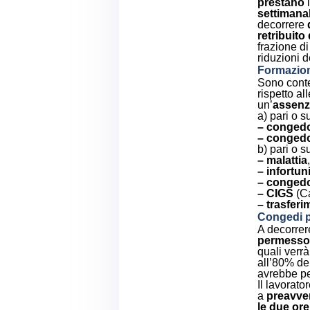
prestano
l
settimanal
decorrere
retribuito 
frazione di
riduzioni d
Formazio
Sono cont
rispetto al
un’
assenz
a) pari o s
– congedo
– congedo
b) pari o 
– malattia
,
– infortun
– conged
– CIGS
(Ca
– trasferi
Congedi p
A decorre
permesso a
quali verrà
all’80% de
avrebbe pe
Il lavorato
a
preavver
le due ore