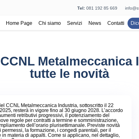
Tel:
081 192 85 669
info@st
Home Page
Chi siamo
Servizi
News
Contatti
Dic
CCNL Metalmeccanica I
tutte le novità
del
CCNL Metalmeccanica Industria
, sottoscritto il 22
025, resterà in vigore fino al 30 giugno 2028. L’accordo
umenti retributivi progressivi, il potenziamento del
uove regole per contratti a termine e somministrazione,
mpliamento dell’orario plurisettimanale. Previste novità
 permessi, la formazione, i congedi parentali, per il
in materia di appalti. Come si applicano, nel dettaglio,