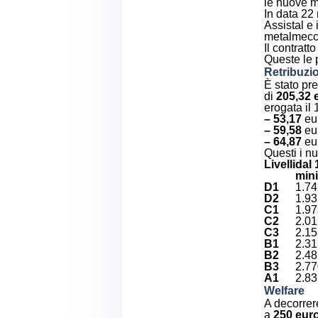
le nuove 
In data 22
Assistal e
metalmecca
Il contratt
Queste le p
Retribuzi
È stato pr
di
205,32 
erogata il 
– 53,17
eur
– 59,58
eur
– 64,87
eur
Questi i nu
Livelli
dal 
min
D1
1.74
D2
1.93
C1
1.97
C2
2.01
C3
2.15
B1
2.31
B2
2.48
B3
2.77
A1
2.83
Welfare
A decorre
a
250 eur