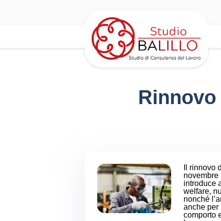
Rinnovo 
Il rinnovo 
novembre 2
introduce a
welfare, n
nonché l’a
anche per i
comporto e 