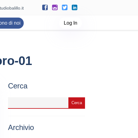
udiobalillo.it
ono di noi
Log In
oro-01
Cerca
Archivio