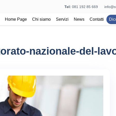
Tel:
081 192 85 669
info@st
Home Page
Chi siamo
Servizi
News
Contatti
Dic
torato-nazionale-del-lav