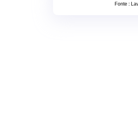
Fonte :
Lav