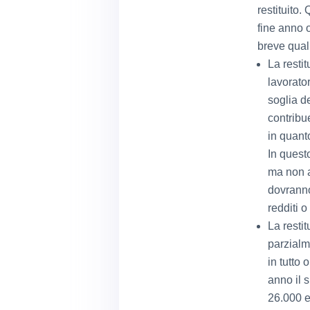
restituito.
fine anno 
breve quali
La resti
lavorator
soglia de
contribu
in quanto
In quest
ma non a
dovranno
redditi o
La resti
parzialm
in tutto 
anno il 
26.000 e