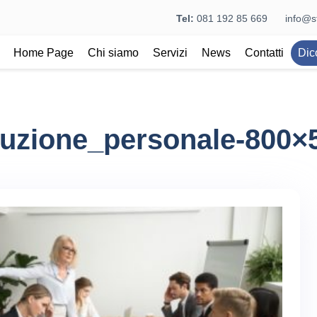
Tel:
081 192 85 669
info@st
Home Page
Chi siamo
Servizi
News
Contatti
Dic
duzione_personale-800×