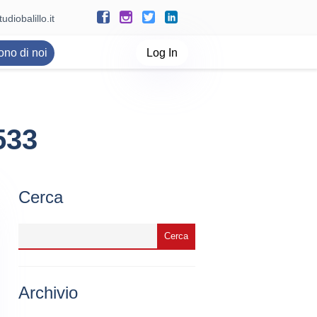
udiobalillo.it
ono di noi
Log In
533
Cerca
Archivio