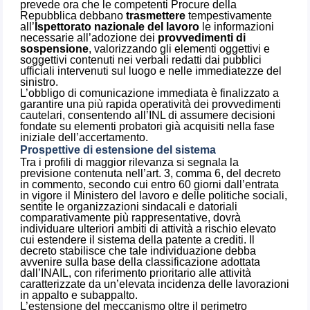
prevede ora che le competenti Procure della
Repubblica debbano
trasmettere
tempestivamente
all’
Ispettorato nazionale del lavoro
le informazioni
necessarie all’adozione dei
provvedimenti di
sospensione
, valorizzando gli elementi oggettivi e
soggettivi contenuti nei verbali redatti dai pubblici
ufficiali intervenuti sul luogo e nelle immediatezze del
sinistro.
L’obbligo di comunicazione immediata è finalizzato a
garantire una più rapida operatività dei provvedimenti
cautelari, consentendo all’INL di assumere decisioni
fondate su elementi probatori già acquisiti nella fase
iniziale dell’accertamento.
Prospettive di estensione del sistema
Tra i profili di maggior rilevanza si segnala la
previsione contenuta nell’art. 3, comma 6, del decreto
in commento, secondo cui entro 60 giorni dall’entrata
in vigore il Ministero del lavoro e delle politiche sociali,
sentite le organizzazioni sindacali e datoriali
comparativamente più rappresentative, dovrà
individuare ulteriori ambiti di attività a rischio elevato
cui estendere il sistema della patente a crediti. Il
decreto stabilisce che tale individuazione debba
avvenire sulla base della classificazione adottata
dall’INAIL, con riferimento prioritario alle attività
caratterizzate da un’elevata incidenza delle lavorazioni
in appalto e subappalto.
L’estensione del meccanismo oltre il perimetro