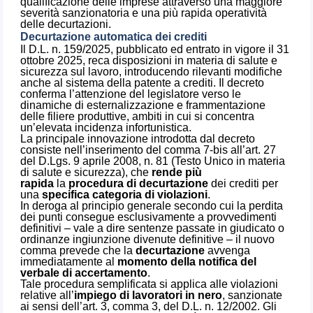
qualificazione delle imprese attraverso una maggiore
severità sanzionatoria e una più rapida operatività
delle decurtazioni.
Decurtazione automatica dei crediti
Il D.L. n. 159/2025, pubblicato ed entrato in vigore il 31
ottobre 2025, reca disposizioni in materia di salute e
sicurezza sul lavoro, introducendo rilevanti modifiche
anche al sistema della patente a crediti. Il decreto
conferma l’attenzione del legislatore verso le
dinamiche di esternalizzazione e frammentazione
delle filiere produttive, ambiti in cui si concentra
un’elevata incidenza infortunistica.
La principale innovazione introdotta dal decreto
consiste nell’inserimento del comma 7-bis all’art. 27
del D.Lgs. 9 aprile 2008, n. 81 (Testo Unico in materia
di salute e sicurezza), che
rende più
rapida
la
procedura di decurtazione
dei crediti per
una
specifica categoria di violazioni
.
In deroga al principio generale secondo cui la perdita
dei punti consegue esclusivamente a provvedimenti
definitivi – vale a dire sentenze passate in giudicato o
ordinanze ingiunzione divenute definitive – il nuovo
comma prevede che la
decurtazione
avvenga
immediatamente al
momento della notifica del
verbale di accertamento
.
Tale procedura semplificata si applica alle violazioni
relative all’
impiego di lavoratori in nero
, sanzionate
ai sensi dell’art. 3, comma 3, del D.L. n. 12/2002. Gli