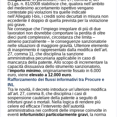
D.Lgs. n. 81/2008 stabilisce che, qualora nell’ambito
del medesimo accertamento ispettivo vengano
contestate più violazioni tra quelle indicate
nell’Allegato I-bis, i crediti sono decurtati in misura non
eccedente il doppio di quella prevista per la violazione
più grave.
Ne consegue che l’impiego irregolare di più di due
lavoratori non dovrebbe comportare la perdita di oltre
dieci punti complessivi, circostanza che limita –
almeno parzialmente – le conseguenze sanzionatorie
nelle situazioni di maggiore gravità. Ulteriore elemento
di inasprimento è rappresentato dalla modifica dell’art.
27, comma 11, che disciplina la sanzione
amministrativa pecuniaria applicabile in caso di
mancanza della patente. Allo scopo di incrementare la
capacità dissuasiva dello strumento sanzionatorio,
l’
importo minimo
, originariamente fissato in 6.000
euro, viene
elevato a 12.000 euro
.
Rafforzamento dei flussi informativi tra Procure e
INL
Tra le novità, il decreto introduce un’ulteriore modifica
all’art. 27, comma 8, che disciplina i casi di
sospensione cautelare della patente a seguito di
infortuni gravi o mortali. Nella logica di rendere più
celere ed efficace l’intervento dell’autorità
amministrativa nei confronti delle imprese coinvolte in
eventi
infortunistici particolarmente gravi
, la norma