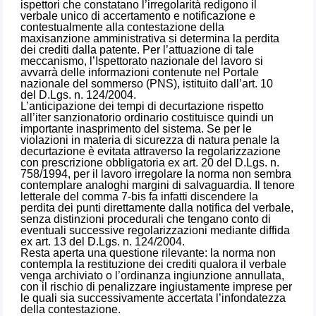
ispettori che constatano l’irregolarità redigono il
verbale unico di accertamento e notificazione e
contestualmente alla contestazione della
maxisanzione amministrativa si determina la perdita
dei crediti dalla patente. Per l’attuazione di tale
meccanismo, l’Ispettorato nazionale del lavoro si
avvarrà delle informazioni contenute nel Portale
nazionale del sommerso (PNS), istituito dall’art. 10
del D.Lgs. n. 124/2004.
L’anticipazione dei tempi di decurtazione rispetto
all’iter sanzionatorio ordinario costituisce quindi un
importante inasprimento del sistema. Se per le
violazioni in materia di sicurezza di natura penale la
decurtazione è evitata attraverso la regolarizzazione
con prescrizione obbligatoria ex art. 20 del D.Lgs. n.
758/1994, per il lavoro irregolare la norma non sembra
contemplare analoghi margini di salvaguardia. Il tenore
letterale del comma 7-bis fa infatti discendere la
perdita dei punti direttamente dalla notifica del verbale,
senza distinzioni procedurali che tengano conto di
eventuali successive regolarizzazioni mediante diffida
ex art. 13 del D.Lgs. n. 124/2004.
Resta aperta una questione rilevante: la norma non
contempla la restituzione dei crediti qualora il verbale
venga archiviato o l’ordinanza ingiunzione annullata,
con il rischio di penalizzare ingiustamente imprese per
le quali sia successivamente accertata l’infondatezza
della contestazione.