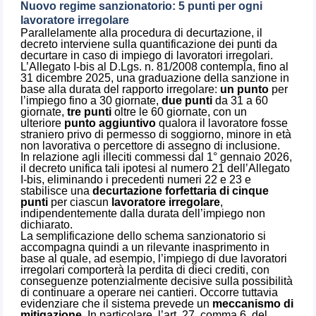
Nuovo regime sanzionatorio: 5 punti per ogni
lavoratore irregolare
Parallelamente alla procedura di decurtazione, il
decreto interviene sulla quantificazione dei punti da
decurtare in caso di impiego di lavoratori irregolari.
L’Allegato I-bis al D.Lgs. n. 81/2008 contempla, fino al
31 dicembre 2025, una graduazione della sanzione in
base alla durata del rapporto irregolare:
un punto
per
l’impiego fino a 30 giornate,
due punti
da 31 a 60
giornate,
tre punti
oltre le 60 giornate, con un
ulteriore
punto aggiuntivo
qualora il lavoratore fosse
straniero privo di permesso di soggiorno, minore in età
non lavorativa o percettore di assegno di inclusione.
In relazione agli illeciti commessi dal 1° gennaio 2026,
il decreto unifica tali ipotesi al numero 21 dell’Allegato
I-bis, eliminando i precedenti numeri 22 e 23 e
stabilisce una
decurtazione forfettaria di cinque
punti
per ciascun
lavoratore irregolare
,
indipendentemente dalla durata dell’impiego non
dichiarato.
La semplificazione dello schema sanzionatorio si
accompagna quindi a un rilevante inasprimento in
base al quale, ad esempio, l’impiego di due lavoratori
irregolari comporterà la perdita di dieci crediti, con
conseguenze potenzialmente decisive sulla possibilità
di continuare a operare nei cantieri. Occorre tuttavia
evidenziare che il sistema prevede un
meccanismo di
mitigazione
. In particolare, l’art. 27, comma 6, del