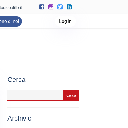
udiobalillo.it
ono di noi
Log In
Cerca
Archivio