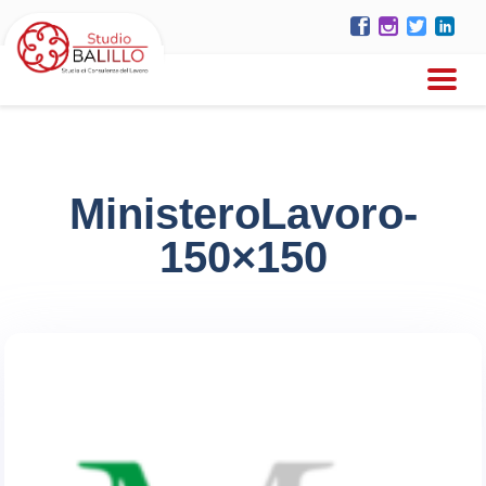
MinisteroLavoro-
150×150