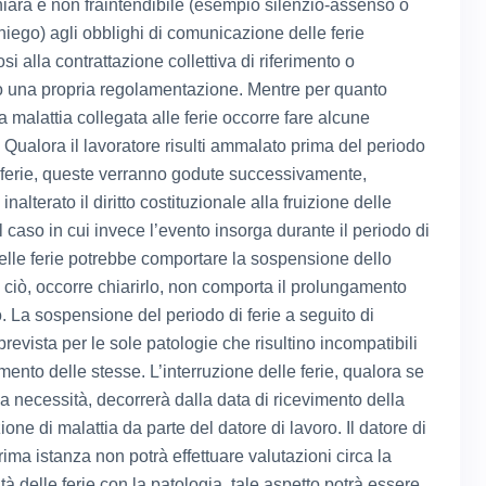
iara e non fraintendibile (esempio silenzio-assenso o
niego) agli obblighi di comunicazione delle ferie
 alla contrattazione collettiva di riferimento o
 una propria regolamentazione. Mentre per quanto
 malattia collegata alle ferie occorre fare alcune
. Qualora il lavoratore risulti ammalato prima del periodo
di ferie, queste verranno godute successivamente,
nalterato il diritto costituzionale alla fruizione delle
 caso in cui invece l’evento insorga durante il periodo di
delle ferie potrebbe comportare la sospensione dello
 ciò, occorre chiarirlo, non comporta il prolungamento
. La sospensione del periodo di ferie a seguito di
prevista per le sole patologie che risultino incompatibili
mento delle stesse. L’interruzione delle ferie, qualora se
la necessità, decorrerà dalla data di ricevimento della
ne di malattia da parte del datore di lavoro. Il datore di
rima istanza non potrà effettuare valutazioni circa la
tà delle ferie con la patologia, tale aspetto potrà essere