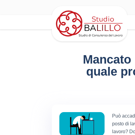
Mancato r
quale pr
Può accader
posto di l
lavoro? Dov