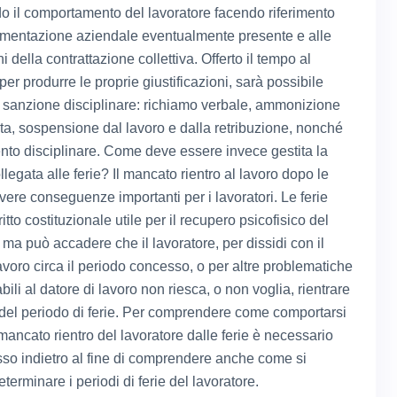
o il comportamento del lavoratore facendo riferimento
amentazione aziendale eventualmente presente e alle
i della contrattazione collettiva. Offerto il tempo al
per produrre le proprie giustificazioni, sarà possibile
a sanzione disciplinare: richiamo verbale, ammonizione
ulta, sospensione dal lavoro e dalla retribuzione, nonché
nto disciplinare. Come deve essere invece gestita la
llegata alle ferie? Il mancato rientro al lavoro dopo le
vere conseguenze importanti per i lavoratori. Le ferie
itto costituzionale utile per il recupero psicofisico del
 ma può accadere che il lavoratore, per dissidi con il
avoro circa il periodo concesso, o per altre problematiche
ili al datore di lavoro non riesca, o non voglia, rientrare
 del periodo di ferie. Per comprendere come comportarsi
mancato rientro del lavoratore dalle ferie è necessario
sso indietro al fine di comprendere anche come si
erminare i periodi di ferie del lavoratore.