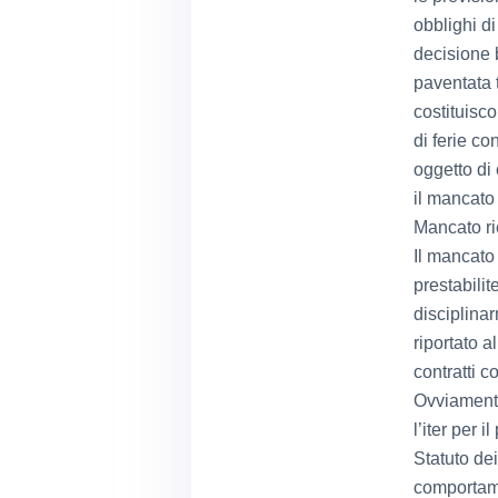
obblighi d
decisione 
paventata t
costituisco
di ferie c
oggetto di
il mancato 
Mancato ri
Il mancato 
prestabili
disciplina
riportato a
contratti col
Ovviamente
l’iter per 
Statuto dei
comportame