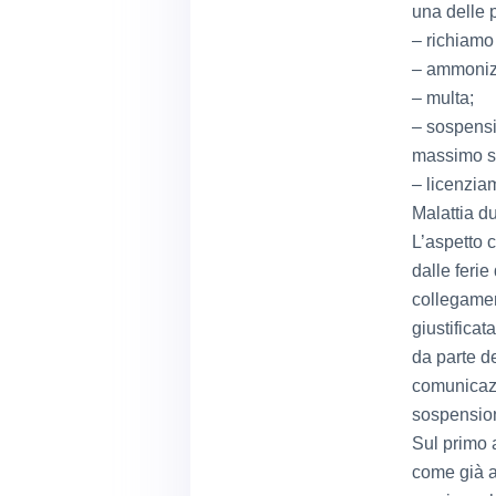
una delle p
– richiamo
– ammonizi
– multa;
– sospensi
massimo sta
– licenzia
Malattia du
L’aspetto 
dalle ferie
collegamen
giustificat
da parte d
comunicazi
sospension
Sul primo a
come già a