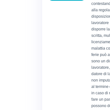
contestand
alla regol
disposizion
lavoratore 
disporre l
scritta, m
licenziame
malattia co
ferie può a
sono un dir
lavoratore,
datore di l
non imputab
al termine
in caso di 
fare un pa
possono det