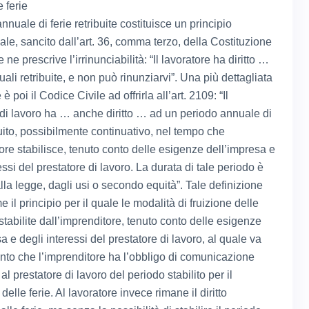
le ferie
annuale di ferie retribuite costituisce un principio
ale, sancito dall’art. 36, comma terzo, della Costituzione
e ne prescrive l’irrinunciabilità: “Il lavoratore ha diritto …
uali retribuite, e non può rinunziarvi”. Una più dettagliata
è poi il Codice Civile ad offrirla all’art. 2109: “Il
 di lavoro ha … anche diritto … ad un periodo annuale di
buito, possibilmente continuativo, nel tempo che
ore stabilisce, tenuto conto delle esigenze dell’impresa e
essi del prestatore di lavoro. La durata di tale periodo è
alla legge, dagli usi o secondo equità”. Tale definizione
 il principio per il quale le modalità di fruizione delle
stabilite dall’imprenditore, tenuto conto delle esigenze
a e degli interessi del prestatore di lavoro, al quale va
nto che l’imprenditore ha l’obbligo di comunicazione
al prestatore di lavoro del periodo stabilito per il
elle ferie. Al lavoratore invece rimane il diritto