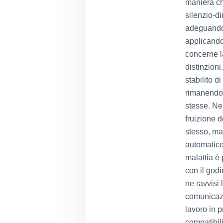
maniera ch
silenzio-di
adeguandosi
applicando
concerne la
distinzioni
stabilito 
rimanendo i
stesse. Nel
fruizione 
stesso, ma
automatico
malattia è 
con il godi
ne ravvisi 
comunicazio
lavoro in p
compatibili