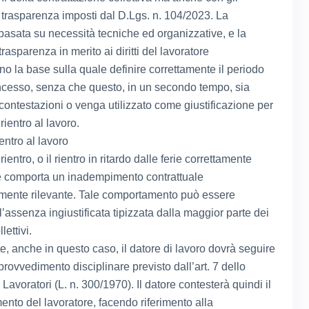
i trasparenza imposti dal D.Lgs. n. 104/2023. La
basata su necessità tecniche ed organizzative, e la
rasparenza in merito ai diritti del lavoratore
no la base sulla quale definire correttamente il periodo
oncesso, senza che questo, in un secondo tempo, sia
 contestazioni o venga utilizzato come giustificazione per
rientro al lavoro.
entro al lavoro
rientro, o il rientro in ritardo dalle ferie correttamente
te comporta un inadempimento contrattuale
rmente rilevante. Tale comportamento può essere
ll’assenza ingiustificata tipizzata dalla maggior parte dei
lettivi.
, anche in questo caso, il datore di lavoro dovrà seguire
il provvedimento disciplinare previsto dall’art. 7 dello
 Lavoratori (L. n. 300/1970). Il datore contesterà quindi il
nto del lavoratore, facendo riferimento alla