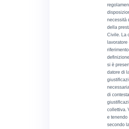
regolament
disposizion
necessità 
della prest
Civile. La
lavoratore 
riferimento
definizione
si è presen
datore di l
giustificaz
necessaria
di contesta
giustificaz
collettiva.
e tenendo 
secondo la 