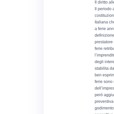
Il diritto al
Il periodo 
costituzion
Italiana ch
a ferie ann
definizione 
prestatore
ferie retri
l’imprendit
degli inter
stabilita d
ben esprime
ferie sono 
dell’impres
però aggiu
preventiva 
godimento d