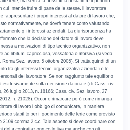
alle ferie, ma senza la possibilità di stabilire il periodo
n cui intende fruire di parte delle stesse. Il lavoratore
e rappresentare i propri interessi al datore di lavoro che,
sto normativamente, ne dovrà tenere conto valutando
tariamente gli interessi aziendali. La giurisprudenza ha
 affermato che la decisione del datore di lavoro deve
nessa a motivazioni di tipo tecnico organizzativo, non
 ad libitum, capricciosa, vessatoria o ritorsiva (si veda
 Roma Sez. lavoro, 5 ottobre 2005). Si tratta quindi di un
to tra gli interessi tecnici organizzativi aziendali e le
ersonali del lavoratore. Se non raggiunto tale equilibrio
à esclusivamente sulla decisione datoriale (cfr.Cass. civ.
, 26 luglio 2013, n. 18166; Cass. civ. Sez. lavoro, 27
012, n. 21028). Occorre rimarcare però come rimanga
datore di lavoro l’obbligo di comunicare, in maniera
periodo stabilito per il godimento delle ferie come previsto
olo 2109 comma 2 c.c. Tale aspetto si deve coordinare con
ni della contrattazione collettiva ma anche con gli