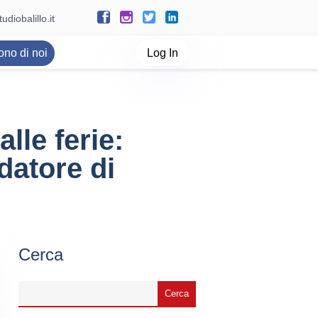
udiobalillo.it
ono di noi
Log In
lle ferie:
datore di
Cerca