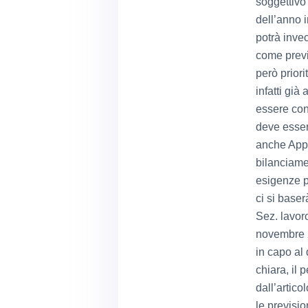
soggettivo 
dell’anno i
potrà invec
come previ
però priori
infatti già
essere con
deve essere
anche App.
bilanciamen
esigenze p
ci si baser
Sez. lavoro
novembre 2
in capo al 
chiara, il 
dall’artic
le previsio