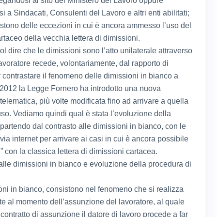
legandosi al sito del Ministero del Lavoro oppure
i a Sindacati, Consulenti del Lavoro e altri enti abilitati;
sistono delle eccezioni in cui è ancora ammesso l’uso del
taceo della vecchia lettera di dimissioni.
l dire che le dimissioni sono l’atto unilaterale attraverso
 lavoratore recede, volontariamente, dal rapporto di
r contrastare il fenomeno delle dimissioni in bianco a
l 2012 la Legge Fornero ha introdotto una nuova
elematica, più volte modificata fino ad arrivare a quella
 uso. Vediamo quindi qual è stata l’evoluzione della
partendo dal contrasto alle dimissioni in bianco, con le
via internet per arrivare ai casi in cui è ancora possibile
i” con la classica lettera di dimissioni cartacea.
alle dimissioni in bianco e evoluzione della procedura di
oni in bianco, consistono nel fenomeno che si realizza
te al momento dell’assunzione del lavoratore, al quale
contratto di assunzione il datore di lavoro procede a far