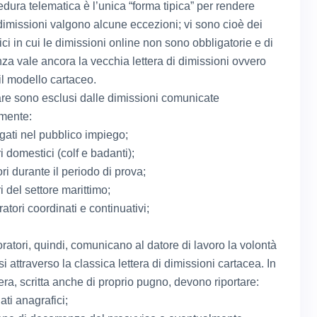
edura telematica è l’unica “forma tipica” per rendere
 dimissioni valgono alcune eccezioni; vi sono cioè dei
ici in cui le dimissioni online non sono obbligatorie e di
a vale ancora la vecchia lettera di dimissioni ovvero
il modello cartaceo.
lare sono esclusi dalle dimissioni comunicate
mente:
egati nel pubblico impiego;
i domestici (colf e badanti);
ori durante il periodo di prova;
i del settore marittimo;
ratori coordinati e continuativi;
ratori, quindi, comunicano al datore di lavoro la volontà
si attraverso la classica lettera di dimissioni cartacea. In
era, scritta anche di proprio pugno, devono riportare:
dati anagrafici;