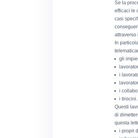
Se la proc
efficaci le
casi specif
conseguenz
attraverso 
In partico
telematica
gli impi
lavorator
i lavorat
lavorator
i collabo
i tirocini.
Questi lavo
di dimetter
questa lett
i propri 