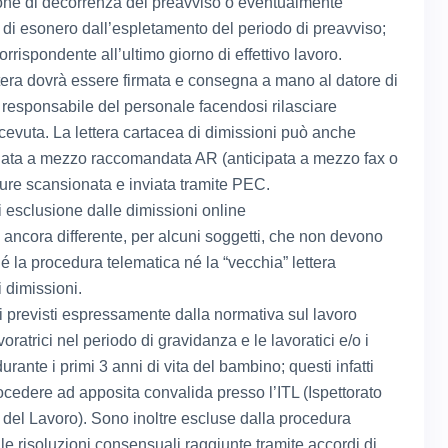
one di decorrenza del preavviso o eventualmente
a di esonero dall’espletamento del periodo di preavviso;
orrispondente all’ultimo giorno di effettivo lavoro.
tera dovrà essere firmata e consegna a mano al datore di
l responsabile del personale facendosi rilasciare
icevuta. La lettera cartacea di dimissioni può anche
iata a mezzo raccomandata AR (anticipata a mezzo fax o
ure scansionata e inviata tramite PEC.
di esclusione dalle dimissioni online
 ancora differente, per alcuni soggetti, che non devono
né la procedura telematica né la “vecchia” lettera
 dimissioni.
i previsti espressamente dalla normativa sul lavoro
voratrici nel periodo di gravidanza e le lavoratici e/o i
durante i primi 3 anni di vita del bambino; questi infatti
cedere ad apposita convalida presso l’ITL (Ispettorato
e del Lavoro). Sono inoltre escluse dalla procedura
le risoluzioni consensuali raggiunte tramite accordi di