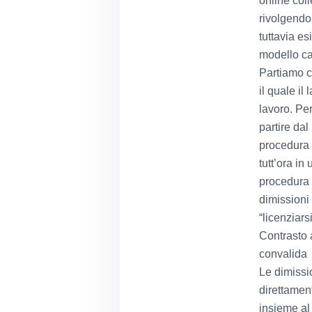
online col
rivolgendos
tuttavia e
modello car
Partiamo co
il quale il
lavoro. Pe
partire da
procedura t
tutt’ora in
procedura 
dimissioni 
“licenziars
Contrasto 
convalida
Le dimissi
direttamen
insieme al 