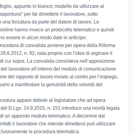
foglio, appunto in bianco; modello da utilizzare al
portuno” per far dimettere il lavoratore, sotto
 una forzatura da parte del datore di lavoro. Le
 online hanno invece un protocollo telematico e quindi
o essere in alcun modo date in anticipo.
rocedura di convalida avviene per opera della Riforma
28.6.2012, n. 92, nata proprio con l’idea di arginare il
i cui sopra. La convalida consisteva nell’apposizione
a del lavoratore all’interno del modulo di comunicazione
ne del rapporto di lavoro inviato al centro per l’impiego,
sario a manifestare la genuinità della volontà del
cedura appare debole al legislatore che ad opera
6 del D.Lgs. 14.9.2015, n. 151 introduce una novità legata
o di un apposito modulo telematico. A decorrere dal
nfatti il lavoratore che intende dimettersi può utilizzare
clusivamente la procedura telematica.