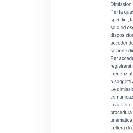
Dimissioni
Per la quas
specifici, 
solo ed es
disposizio
accedendo a
sezione di
Per accede
registrarsi
credenziali
a soggetti 
Le dimissio
comunicazi
lavoratore 
procedura i
telematica 
Lettera di 