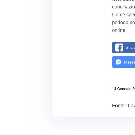
conciliazio
Come specif
periodo po
online.
Shar
Messe
14 Gennaio 2
Fonte :
Lav