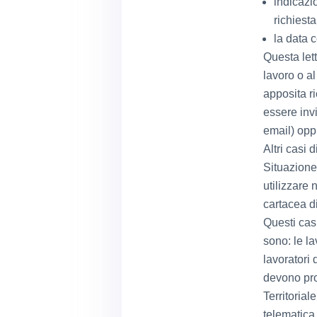
indicazi
richiest
la data c
Questa let
lavoro o a
apposita r
essere inv
email) opp
Altri casi 
Situazione
utilizzare 
cartacea di
Questi cas
sono: le la
lavoratori 
devono pro
Territorial
telematica 