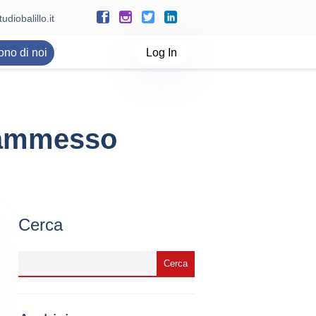
udiobalillo.it
ono di noi
Log In
è ammesso
Cerca