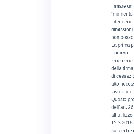
firmare un 
“momento op
intendendo
dimissioni
non posson
La prima p
Fornero L. 
fenomeno d
della firm
di cessazio
atto neces
lavoratore.
Questa pro
dell’art. 2
all’utilizz
12.3.2016 i
solo ed es