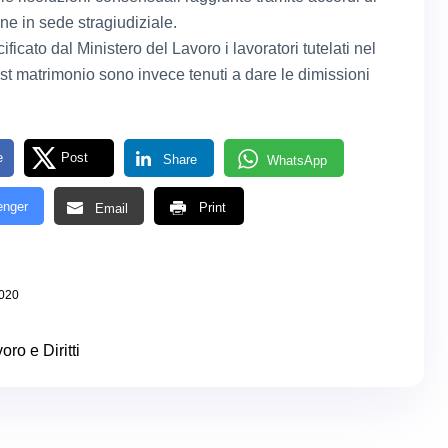
ne in sede stragiudiziale.
icato dal Ministero del Lavoro i lavoratori tutelati nel
st matrimonio sono invece tenuti a dare le dimissioni
e
Post
Share
WhatsApp
nger
Print
Email
020
oro e Diritti