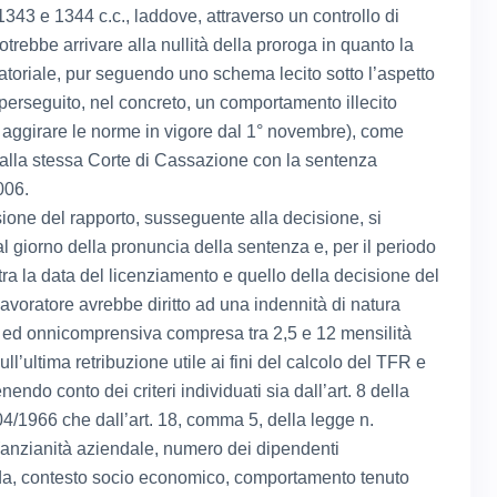
i 1343 e 1344 c.c., laddove, attraverso un controllo di
 potrebbe arrivare alla nullità della proroga in quanto la
atoriale, pur seguendo uno schema lecito sotto l’aspetto
 perseguito, nel concreto, un comportamento illecito
i aggirare le norme in vigore dal 1° novembre), come
dalla stessa Corte di Cassazione con la sentenza
006.
ione del rapporto, susseguente alla decisione, si
l giorno della pronuncia della sentenza e, per il periodo
tra la data del licenziamento e quello della decisione del
 lavoratore avrebbe diritto ad una indennità di natura
ia ed onnicomprensiva compresa tra 2,5 e 12 mensilità
ull’ultima retribuzione utile ai fini del calcolo del TFR e
enendo conto dei criteri individuati sia dall’art. 8 della
04/1966 che dall’art. 18, comma 5, della legge n.
anzianità aziendale, numero dei dipendenti
da, contesto socio economico, comportamento tenuto