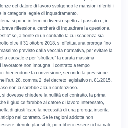
enze del datore di lavoro svolgendo le mansioni riferibili
della categoria legale di inquadramento.
blema si pone in termini diversi rispetto al passato e, in
 breve riflessione, cercherà di inquadrare la questione.
stio” se, a fronte di un contratto la cui scadenza sia
molto oltre il 31 ottobre 2018, si effettua una proroga fino
 massimo previsto dalla vecchia normativa, per evitare la
della causale e per “sfruttare” la durata massima
il lavoratore non impugna il contratto a tempo
o chiedendone la conversione, secondo la previsione
ell’art. 28, comma 2, del decreto legislativo n. 81/2015.
caso non ci sarebbe alcun contenzioso.
 si dovesse chiedere la nullità del contratto, la prima
e il giudice farebbe al datore di lavoro interessato,
lla di giustificare la necessità di una proroga inserita
nticipo nel contratto. Se le ragioni addotte non
essere ritenute plausibili, potrebbero essere richiamati