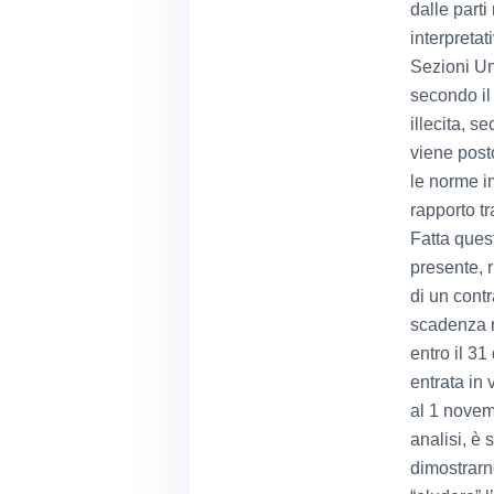
dalle parti
interpreta
Sezioni Uni
secondo il
illecita, s
viene post
le norme i
rapporto t
Fatta ques
presente, 
di un cont
scadenza n
entro il 3
entrata in 
al 1 novem
analisi, è 
dimostrarn