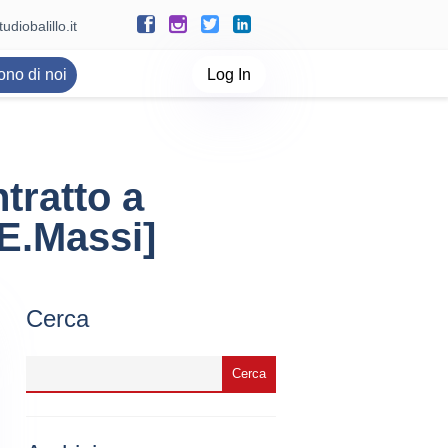
udiobalillo.it
ono di noi
Log In
tratto a
[E.Massi]
Cerca