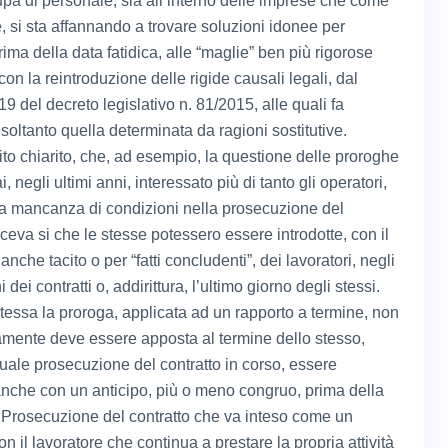
upa di personale, sia all’interno delle imprese che come
, si sta affannando a trovare soluzioni idonee per
rima della data fatidica, alle “maglie” ben più rigorose
 con la reintroduzione delle rigide causali legali, dal
19 del decreto legislativo n. 81/2015, alle quali fa
soltanto quella determinata da ragioni sostitutive.
ito chiarito, che, ad esempio, la questione delle proroghe
, negli ultimi anni, interessato più di tanto gli operatori,
la mancanza di condizioni nella prosecuzione del
ceva si che le stesse potessero essere introdotte, con il
nche tacito o per “fatti concludenti”, dei lavoratori, negli
i dei contratti o, addirittura, l’ultimo giorno degli stessi.
stessa la proroga, applicata ad un rapporto a termine, non
mente deve essere apposta al termine dello stesso,
uale prosecuzione del contratto in corso, essere
che con un anticipo, più o meno congruo, prima della
Prosecuzione del contratto che va inteso come un
n il lavoratore che continua a prestare la propria attività