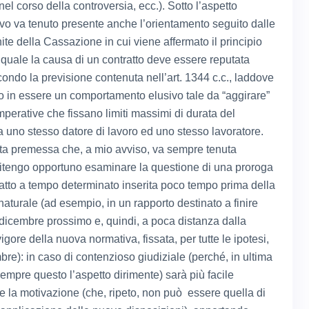
 nel corso della controversia, ecc.). Sotto l’aspetto
tivo va tenuto presente anche l’orientamento seguito dalle
te della Cassazione in cui viene affermato il principio
 quale la causa di un contratto deve essere reputata
econdo la previsione contenuta nell’art. 1344 c.c., laddove
o in essere un comportamento elusivo tale da “aggirare”
mperative che fissano limiti massimi di durata del
ra uno stesso datore di lavoro ed uno stesso lavoratore.
ta premessa che, a mio avviso, va sempre tenuta
ritengo opportuno esaminare la questione di una proroga
ratto a tempo determinato inserita poco tempo prima della
aturale (ad esempio, in un rapporto destinato a finire
1 dicembre prossimo e, quindi, a poca distanza dalla
vigore della nuova normativa, fissata, per tutte le ipotesi,
bre): in caso di contenzioso giudiziale (perché, in ultima
sempre questo l’aspetto dirimente) sarà più facile
e la motivazione (che, ripeto, non può essere quella di