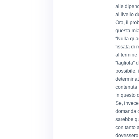
alle dipend
al livello 
Ora, il pro
questa mia
“Nulla quae
fissata di 
al termine
“tagliola“ 
possibile, 
determinat
contenuta n
In questo 
Se, invece,
domanda ch
sarebbe que
con tanto a
dovessero 