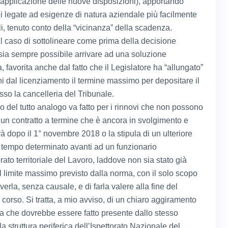
l’applicazione delle nuove disposizioni), apportando
i legate ad esigenze di natura aziendale più facilmente
i, tenuto conto della “vicinanza” della scadenza.
l caso di sottolineare come prima della decisione
 sia sempre possibile arrivare ad una soluzione
a, favorita anche dal fatto che il Legislatore ha “allungato”
ni dal licenziamento il termine massimo per depositare il
sso la cancelleria del Tribunale.
o del tutto analogo va fatto per i rinnovi che non possono
 un contratto a termine che è ancora in svolgimento e
à dopo il 1° novembre 2018 o la stipula di un ulteriore
a tempo determinato avanti ad un funzionario
orato territoriale del Lavoro, laddove non sia stato già
il limite massimo previsto dalla norma, con il solo scopo
iverla, senza causale, e di farla valere alla fine del
 corso. Si tratta, a mio avviso, di un chiaro aggiramento
a che dovrebbe essere fatto presente dallo stesso
a struttura periferica dell’Ispettorato Nazionale del