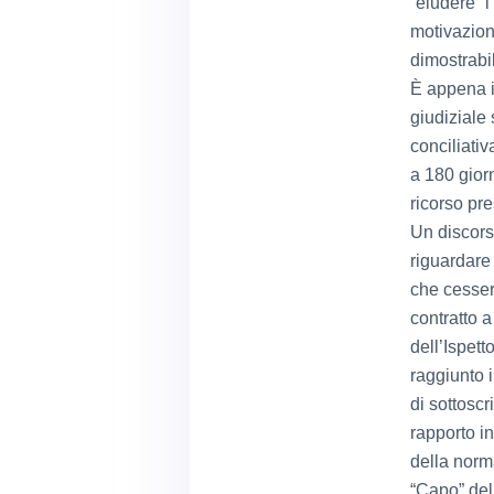
“eludere” 
motivazion
dimostrabil
È appena i
giudiziale
conciliativ
a 180 gior
ricorso pre
Un discors
riguardare
che cesser
contratto 
dell’Ispett
raggiunto 
di sottoscr
rapporto in
della norm
“Capo” dell