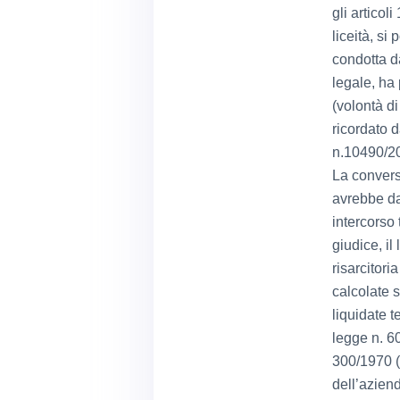
gli articol
liceità, si
condotta d
legale, ha
(volontà d
ricordato 
n.10490/2
La convers
avrebbe da
intercorso 
giudice, il
risarcitor
calcolate s
liquidate t
legge n. 6
300/1970 (
dell’azien