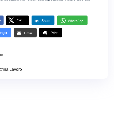
e
Post
Share
WhatsApp
nger
Print
Email
018
trina Lavoro