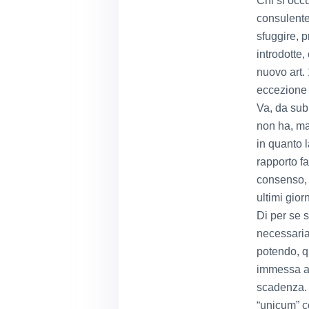
Chi si occ
consulente
sfuggire, p
introdotte,
nuovo art. 
eccezione 
Va, da sub
non ha, mai
in quanto 
rapporto fa
consenso, a
ultimi giorn
Di per se 
necessaria
potendo, q
immessa an
scadenza. 
“unicum” co