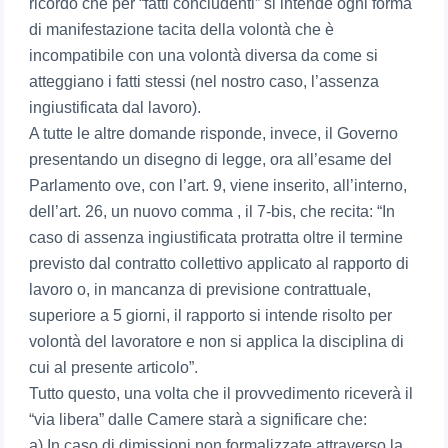
ricordo che per “fatti concludenti” si intende ogni forma
di manifestazione tacita della volontà che è
incompatibile con una volontà diversa da come si
atteggiano i fatti stessi (nel nostro caso, l’assenza
ingiustificata dal lavoro).
A tutte le altre domande risponde, invece, il Governo
presentando un disegno di legge, ora all’esame del
Parlamento ove, con l’art. 9, viene inserito, all’interno,
dell’art. 26, un nuovo comma , il 7-bis, che recita: “In
caso di assenza ingiustificata protratta oltre il termine
previsto dal contratto collettivo applicato al rapporto di
lavoro o, in mancanza di previsione contrattuale,
superiore a 5 giorni, il rapporto si intende risolto per
volontà del lavoratore e non si applica la disciplina di
cui al presente articolo”.
Tutto questo, una volta che il provvedimento riceverà il
“via libera” dalle Camere starà a significare che:
a) In caso di dimissioni non formalizzate attraverso la