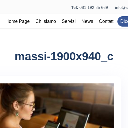
Tel:
081 192 85 669
info@st
Home Page
Chi siamo
Servizi
News
Contatti
Dic
massi-1900x940_c