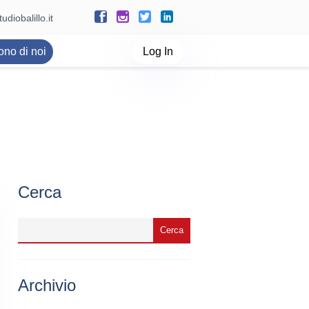
udiobalillo.it
ono di noi
Log In
Cerca
Archivio