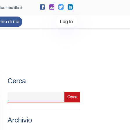
udiobalillo.it
ono di noi
Log In
Cerca
Archivio