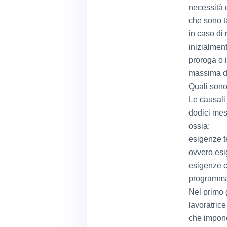
necessità 
che sono t
in caso di
inizialmen
proroga o i
massima de
Quali sono
Le causali
dodici mes
ossia:
esigenze te
ovvero esig
esigenze c
programmabi
Nel primo 
lavoratrice
che impone