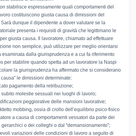
on stabilisce espressamente quali comportamenti del
avoro costituiscono giusta causa di dimissioni del
. Sarà dunque il dipendente a dover valutare se la
toriale presenta i requisiti di gravità che legittimano le
per giusta causa. Il lavoratore, chiamato ad effettuare
zione non semplice, può utilizzare per meglio orientarsi
a esaminata dalla giurisprudenza e a cui fa riferimento
ps per stabilire quando spetta ad un lavoratore la Naspi
ticolare la giurisprudenza ha affermato che si considerano
a causa” le dimissioni determinate:
ato pagamento della retribuzione;
 subito molestie sessuali nei luoghi di lavoro;
dificazioni peggiorative delle mansioni lavorative;
detto mobbing, ossia di crollo dell’equilibrio psico-fisico
ratore a causa di comportamenti vessatori da parte dei
i gerarchici o dei colleghi o dal “demansionamento”;
evoli variazioni delle condizioni di lavoro a seguito di