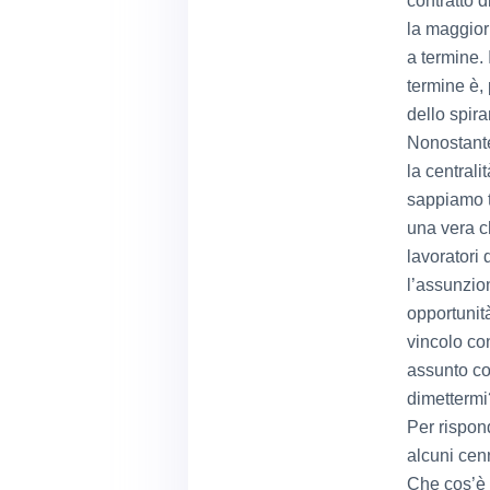
contratto d
la maggior 
a termine.
termine è, 
dello spira
Nonostante
la centrali
sappiamo tu
una vera c
lavoratori
l’assunzio
opportunità
vincolo co
assunto co
dimettermi
Per rispon
alcuni cenn
Che cos’è 