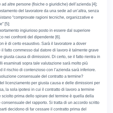
ad altre persone (fisiche o giuridiche) dell’azienda [4];
ostamento del lavoratore da una sede ad un’altra, senza
istano “comprovate ragioni tecniche, organizzative e
e” [5];
ortamento ingiurioso posto in essere dal superiore
co nei confronti del dipendente [6].
n è di certo esaustivo. Sarà il lavoratore a dover
e il fatto commesso dal datore di lavoro è talmente grave
re giusta causa di dimissioni. Di certo, se il fatto rientra in
lli esaminati sopra tale valutazione sarà molto più
 il rischio di contenzioso con l’azienda sarà inferiore.
isoluzione consensuale del contratto a termine?
 del licenziamento per giusta causa e delle dimissioni per
a, la sola ipotesi in cui il contratto di lavoro a termine
sciolto prima dello spirare del termine è quella della
 consensuale del rapporto. Si tratta di un accordo scritto
parti decidono di far cessare il contratto prima del