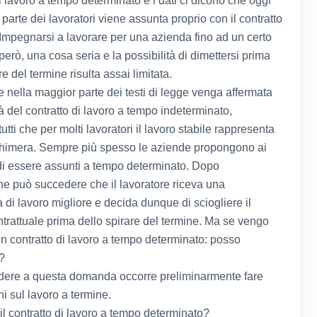
i lavoro a tempo determinato e i dati ci dicono che oggi
parte dei lavoratori viene assunta proprio con il contratto
 Impegnarsi a lavorare per una azienda fino ad un certo
però, una cosa seria e la possibilità di dimettersi prima
re del termine risulta assai limitata.
 nella maggior parte dei testi di legge venga affermata
tà del contratto di lavoro a tempo indeterminato,
tti che per molti lavoratori il lavoro stabile rappresenta
himera. Sempre più spesso le aziende propongono ai
 di essere assunti a tempo determinato. Dopo
ne può succedere che il lavoratore riceva una
 di lavoro migliore e decida dunque di sciogliere il
ntrattuale prima dello spirare del termine. Ma se vengo
n contratto di lavoro a tempo determinato: posso
?
dere a questa domanda occorre preliminarmente fare
i sul lavoro a termine.
il contratto di lavoro a tempo determinato?