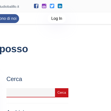
udiobalillo.it
ono di noi
Log In
 posso
Cerca