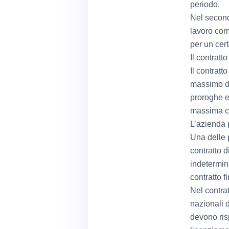
periodo.
Nel second
lavoro co
per un cer
Il contrat
Il contrat
massimo di
proroghe e
massima ch
L’azienda 
Una delle 
contratto d
indetermin
contratto f
Nel contrat
nazionali d
devono risp