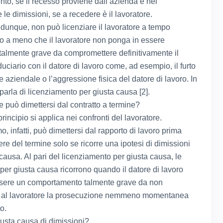
nto, se il recesso proviene dall’azienda e nel
le dimissioni, se a recedere è il lavoratore.
 dunque, non può licenziare il lavoratore a tempo
o a meno che il lavoratore non ponga in essere
talmente grave da compromettere definitivamente il
duciario con il datore di lavoro come, ad esempio, il furto
e aziendale o l’aggressione fisica del datore di lavoro. In
 parla di licenziamento per giusta causa [2].
re può dimettersi dal contratto a termine?
rincipio si applica nei confronti del lavoratore.
o, infatti, può dimettersi dal rapporto di lavoro prima
re del termine solo se ricorre una ipotesi di dimissioni
causa. Al pari del licenziamento per giusta causa, le
 per giusta causa ricorrono quando il datore di lavoro
ssere un comportamento talmente grave da non
e al lavoratore la prosecuzione nemmeno momentanea
o.
iusta causa di dimissioni?