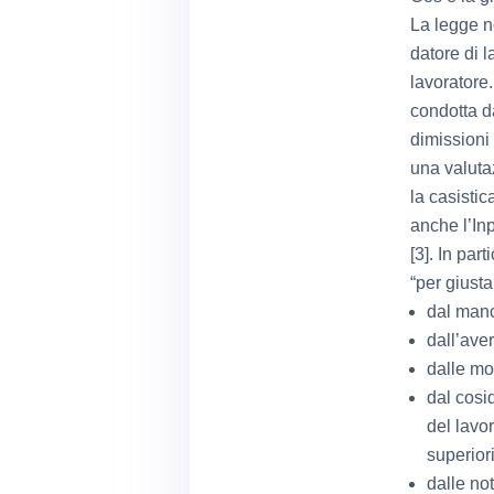
La legge n
datore di l
lavoratore
condotta da
dimissioni 
una valuta
la casistic
anche l’In
[3]. In par
“per giust
dal manc
dall’aver
dalle mo
dal cosid
del lavo
superior
dalle not