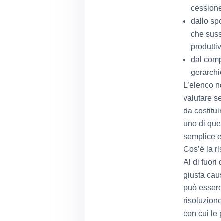
cessione 
dallo sp
che suss
produttiv
dal comp
gerarchi
L’elenco no
valutare s
da costitui
uno di que
semplice ed
Cos’è la r
Al di fuori
giusta caus
può essere 
risoluzione
con cui le 