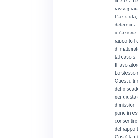
licenziame
rassegnare 
L’azienda,
determinat
un’azione 
rapporto fi
di material
tal caso si
Il lavorato
Lo stesso p
Quest’ultim
dello scade
per giusta 
dimissioni
pone in e
consentir
del rapport
Cos’è la g