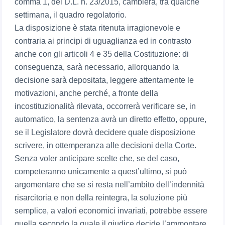
comma 1, del D.L. n. 23/2015, cambierà, tra qualche
settimana, il quadro regolatorio.
La disposizione è stata ritenuta irragionevole e
contraria ai principi di uguaglianza ed in contrasto
anche con gli articoli 4 e 35 della Costituzione: di
conseguenza, sarà necessario, allorquando la
decisione sarà depositata, leggere attentamente le
motivazioni, anche perché, a fronte della
incostituzionalità rilevata, occorrerà verificare se, in
automatico, la sentenza avrà un diretto effetto, oppure,
se il Legislatore dovrà decidere quale disposizione
scrivere, in ottemperanza alle decisioni della Corte.
Senza voler anticipare scelte che, se del caso,
competeranno unicamente a quest’ultimo, si può
argomentare che se si resta nell’ambito dell’indennità
risarcitoria e non della reintegra, la soluzione più
semplice, a valori economici invariati, potrebbe essere
quella secondo la quale il giudice decide l’ammontare