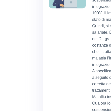
sospension
integrazion
100%, il l
stato di ma
Quindi, si
salariale. 
del D.Lgs. 
costanza di
che il trat
malattia l’
integrazio
A specific
a seguito d
corretta de
trattamenti
Malattia in
Qualora lo 
sospension