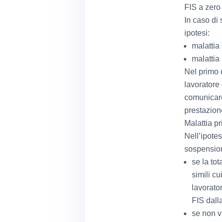
FIS a zero
In caso di
ipotesi:
malattia
malattia
Nel primo 
lavoratore
comunicare 
prestazione
Malattia p
Nell’ipotes
sospensione
se la tot
simili cu
lavorator
FIS dalla
se non v