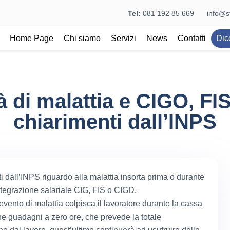
Tel:
081 192 85 669
info@st
Home Page
Chi siamo
Servizi
News
Contatti
Dic
à di malattia e CIGO, FI
chiarimenti dall’INPS
i dall’INPS riguardo alla malattia insorta prima o durante
ntegrazione salariale CIG, FIS o CIGD.
evento di malattia colpisca il lavoratore durante la cassa
ne guadagni a zero ore, che prevede la totale