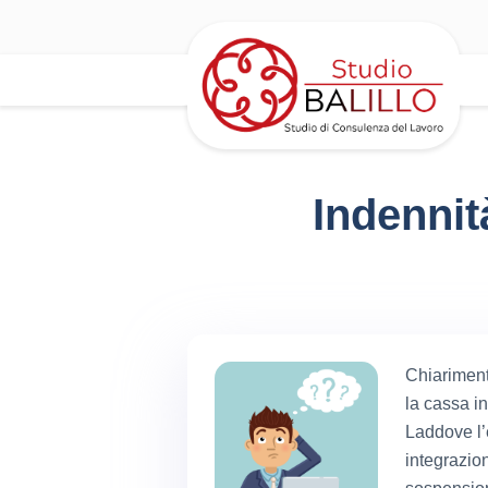
Indennit
Chiariment
la cassa i
Laddove l’
integrazio