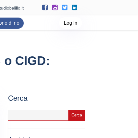
udiobalillo.it
ono di noi
Log In
S o CIGD:
Cerca