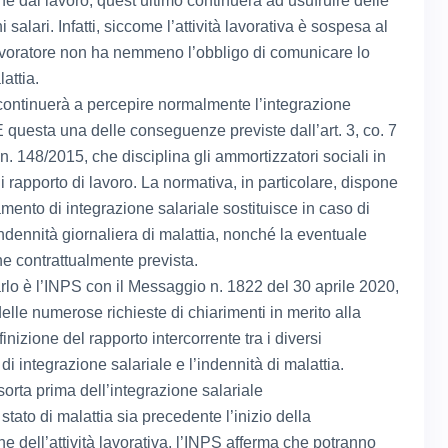
e dal lavoro, quest’ultimo continuerà ad usufruire delle
i salari. Infatti, siccome l’attività lavorativa è sospesa al
avoratore non ha nemmeno l’obbligo di comunicare lo
lattia.
 continuerà a percepire normalmente l’integrazione
È questa una delle conseguenze previste dall’art. 3, co. 7
n. 148/2015, che disciplina gli ammortizzatori sociali in
 rapporto di lavoro. La normativa, in particolare, dispone
tamento di integrazione salariale sostituisce in caso di
indennità giornaliera di malattia, nonché la eventuale
ne contrattualmente prevista.
arlo è l’INPS con il Messaggio n. 1822 del 30 aprile 2020,
elle numerose richieste di chiarimenti in merito alla
finizione del rapporto intercorrente tra i diversi
 di integrazione salariale e l’indennità di malattia.
sorta prima dell’integrazione salariale
stato di malattia sia precedente l’inizio della
e dell’attività lavorativa, l’INPS afferma che potranno