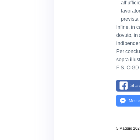
all’uffic
lavorato
prevista
Infine, in 
dovuto, in 
indipenden
Per conclu
sopra illus
FIS, CIGD
Shar
Messe
5 Maggio 202