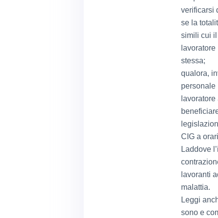
verificarsi
se la total
simili cui 
lavoratore 
stessa;
qualora, i
personale i
lavoratore 
beneficiare
legislazio
CIG a orari
Laddove l’
contrazione
lavoranti a
malattia.
Leggi anch
sono e co