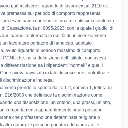
avoro può risolvere il rapporto di lavoro ex art. 2110 c.c..
ve premessa sul periodo di comporto rappresenta
e per esaminare i contenuti di una recentissima sentenza
 di Cassazione, la n. 9095/2023, con la quale i giudici di
our hanno confermato la nullità di un licenziamento
e un lavoratore portatore di handicap, adottato
da, avuto riguardo al periodo massimo di comporto
l CCNL che, nella definizione dell’istituto, non aveva
a differenziazione tra i dipendenti “normali” e quelli
a Corte aveva ravvisato in tale disposizione contrattuale
i discriminazione indiretta.
namento prende lo spunto dall’art. 2, comma 1, lettera b)
 n. 216/2003 che definisce la discriminazione come
quando una disposizione, un criterio, una prassi, un atto,
o un comportamento apparentemente neutri possono
rsone che professano una determinata religione o
i altra natura, le persone portatrici di handicap, le