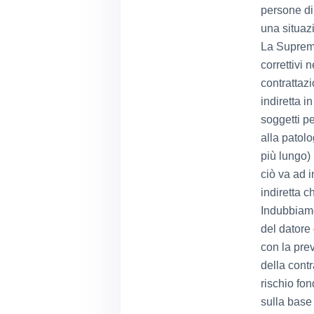
persone di
una situazi
La Suprema
correttivi 
contrattaz
indiretta i
soggetti pe
alla patolo
più lungo) 
ciò va ad i
indiretta c
Indubbiame
del datore 
con la pre
della contr
rischio fon
sulla base 