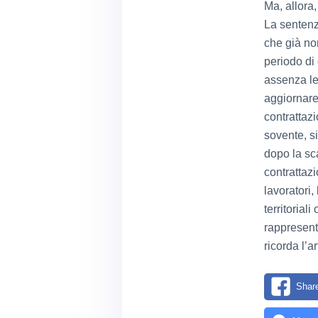
Ma, allora
La sentenza
che già non
periodo di
assenza le
aggiornare 
contrattazi
sovente, s
dopo la sca
contrattazi
lavoratori,
territorial
rappresent
ricorda l’a
Shar