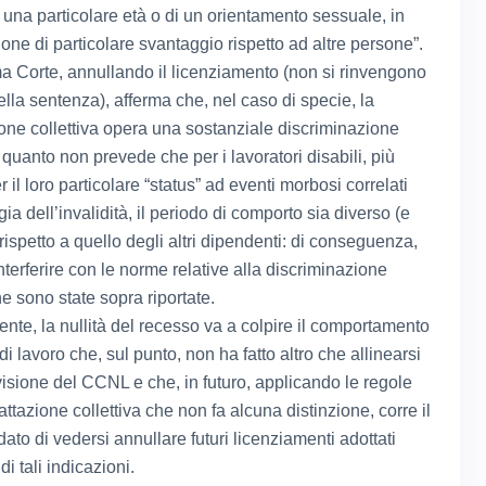
 una particolare età o di un orientamento sessuale, in
one di particolare svantaggio rispetto ad altre persone”.
 Corte, annullando il licenziamento (non si rinvengono
nella sentenza), afferma che, nel caso di specie, la
ione collettiva opera una sostanziale discriminazione
n quanto non prevede che per i lavoratori disabili, più
r il loro particolare “status” ad eventi morbosi correlati
gia dell’invalidità, il periodo di comporto sia diverso (e
rispetto a quello degli altri dipendenti: di conseguenza,
nterferire con le norme relative alla discriminazione
he sono state sopra riportate.
nte, la nullità del recesso va a colpire il comportamento
di lavoro che, sul punto, non ha fatto altro che allinearsi
visione del CCNL e che, in futuro, applicando le regole
attazione collettiva che non fa alcuna distinzione, corre il
dato di vedersi annullare futuri licenziamenti adottati
di tali indicazioni.