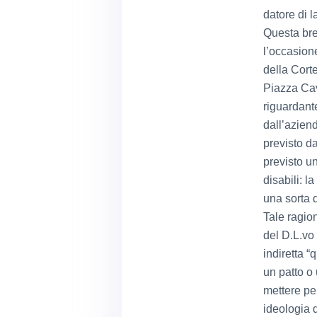
datore di l
Questa bre
l’occasion
della Corte
Piazza Cav
riguardant
dall’azien
previsto da
previsto un
disabili: l
una sorta d
Tale ragio
del D.L.vo
indiretta “
un patto 
mettere pe
ideologia d