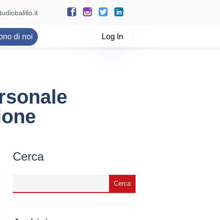
udiobalillo.it
ono di noi
Log In
ersonale
ione
Cerca