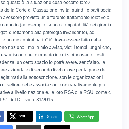
, se questa è la situazione cosa occorre fare?
 della Corte di Cassazione invita, quindi le parti sociali
 avessero previsto un differente trattamento relativo al
 comporto (ad esempio, la non computabilità dei giorni di
gati direttamene alla patologia invalidante), ad
le norme contrattuali. Ciò dovrà essere fatto dalla
one nazionali ma, a mio avviso, visti i tempi lunghi che,
i esauriscono nel momento in cui si rinnovano i testi
denza, un certo spazio lo potrà avere, senz’altro, la
one aziendale di secondo livello, ove per la parte dei
 legittimati alla sottoscrizione, son le organizzazioni
i o di settore delle associazioni comparativamente più
ative a livello nazionale, le loro RSA o la RSU, come ci
rt. 51 del D.L.vo n. 81/2015..
e
Post
Share
WhatsApp