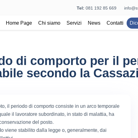
Tel:
081 192 85 669
info@st
Home Page
Chi siamo
Servizi
News
Contatti
Dic
odo di comporto per il p
abile secondo la Cassaz
o, il periodo di comporto consiste in un arco temporale
quale il lavoratore subordinato, in stato di malattia, ha
a conservazione del posto.
do viene stabilito dalla legge o, generalmente, dai