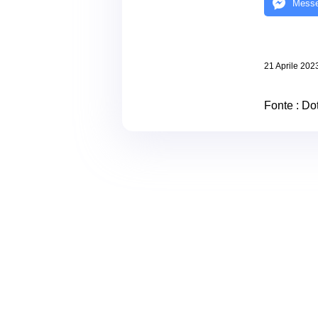
Messe
21 Aprile 202
Fonte :
Dot