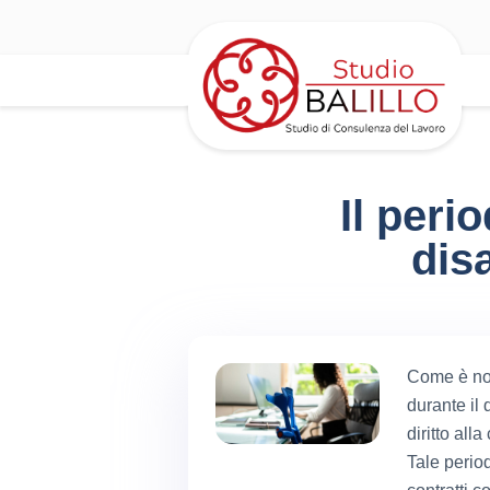
Il peri
dis
Come è not
durante il 
diritto all
Tale perio