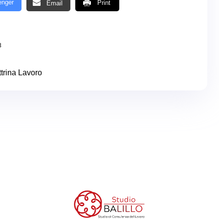
nger
Print
Email
3
trina Lavoro