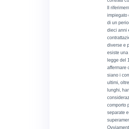
contratti col
Il riferime
impiegato 
di un perio
dieci anni 
contrattazi
diverse e p
esiste una 
legge del 
affermare 
siano i con
ultimi, olt
lunghi, han
considerazi
comporto p
separate e 
superament
Ovviamente