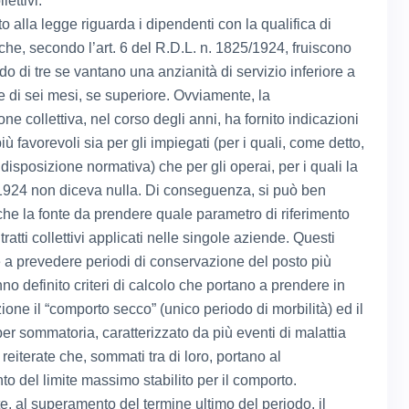
lettivi.
nto alla legge riguarda i dipendenti con la qualifica di
che, secondo l’art. 6 del R.D.L. n. 1825/1924, fruiscono
do di tre se vantano una anzianità di servizio inferiore a
e di sei mesi, se superiore. Ovviamente, la
one collettiva, nel corso degli anni, ha fornito indicazioni
iù favorevoli sia per gli impiegati (per i quali, come detto,
disposizione normativa) che per gli operai, per i quali la
1924 non diceva nulla. Di conseguenza, si può ben
che la fonte da prendere quale parametro di riferimento
tratti collettivi applicati nelle singole aziende. Questi
re a prevedere periodi di conservazione del posto più
no definito criteri di calcolo che portano a prendere in
one il “comporto secco” (unico periodo di morbilità) ed il
er sommatoria, caratterizzato da più eventi di malattia
reiterate che, sommati tra di loro, portano al
o del limite massimo stabilito per il comporto.
, al superamento del termine ultimo del periodo, il