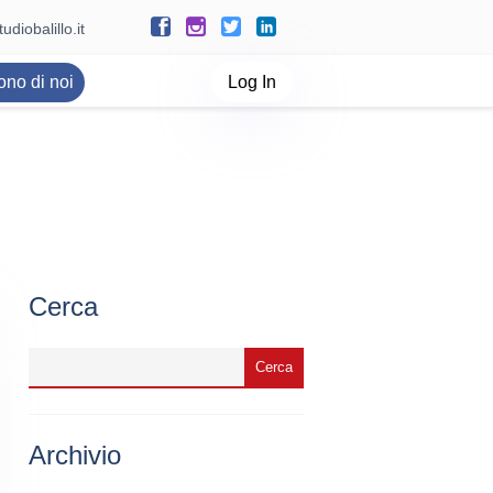
udiobalillo.it
ono di noi
Log In
Cerca
Archivio