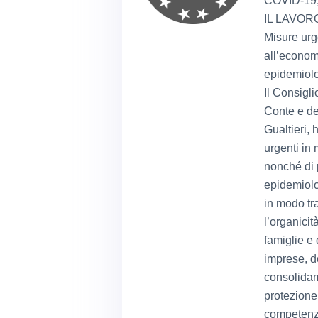
COVID-19
IL LAVOR
Misure urge
all’econom
epidemiol
Il Consigl
Conte e de
Gualtieri,
urgenti in 
nonché di 
epidemiolo
in modo tra
l’organicit
famiglie e 
imprese, de
consolidame
protezione
competenza