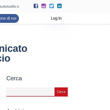
udiobalillo.it
ono di noi
Log In
nicato
cio
Cerca