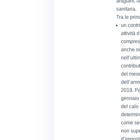
artigiani, 
sanitaria.
Tra le prin
un contr
attività 
comprese
anche se
nell’ulti
contribut
del mese 
dell’ammo
2019. Per
gennaio 
del calo 
determina
come seg
non supe
d’impost