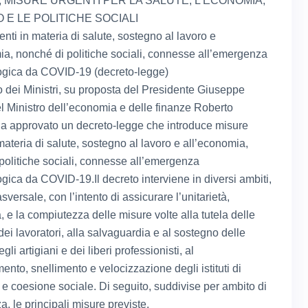
, MISURE URGENTI PER LA SALUTE, L’ECONOMIA,
O E LE POLITICHE SOCIALI
nti in materia di salute, sostegno al lavoro e
ia, nonché di politiche sociali, connesse all’emergenza
ogica da COVID-19 (decreto-legge)
io dei Ministri, su proposta del Presidente Giuseppe
l Ministro dell’economia e delle finanze Roberto
 ha approvato un decreto-legge che introduce misure
materia di salute, sostegno al lavoro e all’economia,
politiche sociali, connesse all’emergenza
gica da COVID-19.Il decreto interviene in diversi ambiti,
sversale, con l’intento di assicurare l’unitarietà,
à, e la compiutezza delle misure volte alla tutela delle
dei lavoratori, alla salvaguardia e al sostegno delle
gli artigiani e dei liberi professionisti, al
nto, snellimento e velocizzazione degli istituti di
 e coesione sociale. Di seguito, suddivise per ambito di
, le principali misure previste.