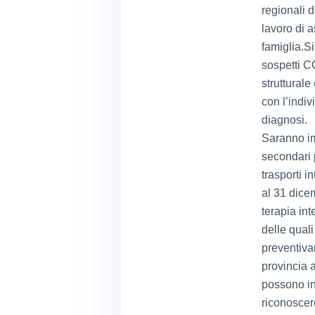
regionali 
lavoro di a
famiglia.Si
sospetti C
strutturale
con l’indiv
diagnosi.
Saranno imp
secondari p
trasporti i
al 31 dicem
terapia int
delle quali
preventiva
provincia 
possono in
riconoscer