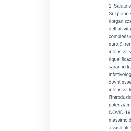
1. Salute 
Sul piano 
riorganizza
dell’attivi
complessiva
euro.Si ren
intensiva s
riqualifica
saranno fru
infettivolo
dovrà esser
intensiva.In
l’introduzi
potenziare 
COVID-19. 
massimo di
assistenti 