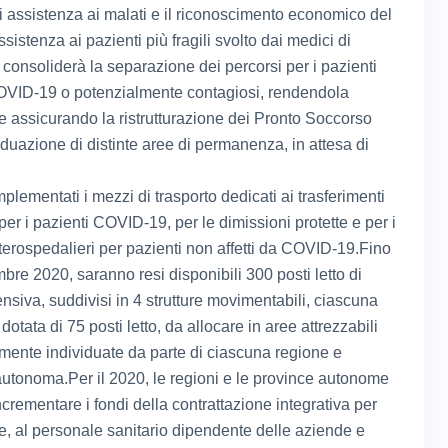
di assistenza ai malati e il riconoscimento economico del
ssistenza ai pazienti più fragili svolto dai medici di
 consoliderà la separazione dei percorsi per i pazienti
OVID-19 o potenzialmente contagiosi, rendendola
 e assicurando la ristrutturazione dei Pronto Soccorso
iduazione di distinte aree di permanenza, in attesa di
lementati i mezzi di trasporto dedicati ai trasferimenti
er i pazienti COVID-19, per le dimissioni protette e per i
nterospedalieri per pazienti non affetti da COVID-19.Fino
bre 2020, saranno resi disponibili 300 posti letto di
ensiva, suddivisi in 4 strutture movimentabili, ciascuna
 dotata di 75 posti letto, da allocare in aree attrezzabili
mente individuate da parte di ciascuna regione e
autonoma.Per il 2020, le regioni e le province autonome
crementare i fondi della contrattazione integrativa per
e, al personale sanitario dipendente delle aziende e