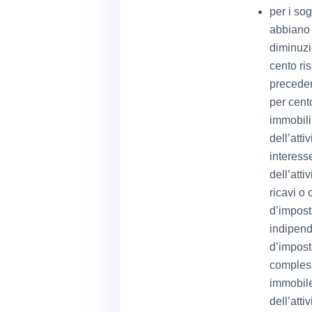
per i sog
abbiano 
diminuzio
cento ri
preceden
per cent
immobili
dell’atti
interesse
dell’atti
ricavi o
d’impost
indipend
d’imposta
compless
immobile
dell’atti