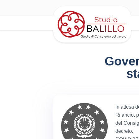
Gover
st
In attesa d
Rilancio, 
del Consigl
decreto.