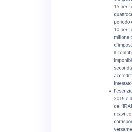
15 per c
quattroc
periodo 
10 per c
milione d
d’impost
Il contr
imponibi
seconda 
accredit
intestato
l’esenzi
2019 e d
dell’IRA
ricavi c
corrispo
versamen