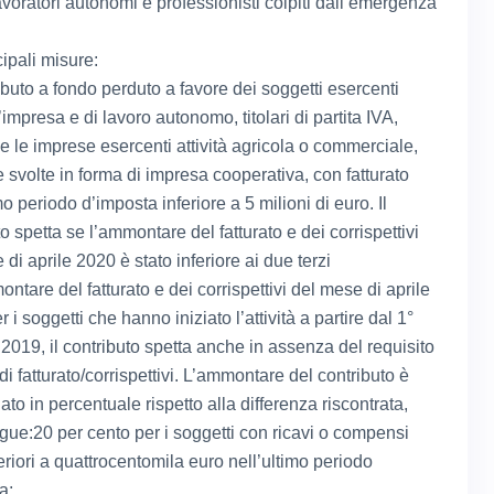
lavoratori autonomi e professionisti colpiti dall’emergenza
cipali misure:
ibuto a fondo perduto a favore dei soggetti esercenti
d’impresa e di lavoro autonomo, titolari di partita IVA,
 le imprese esercenti attività agricola o commerciale,
 svolte in forma di impresa cooperativa, con fatturato
mo periodo d’imposta inferiore a 5 milioni di euro. Il
o spetta se l’ammontare del fatturato e dei corrispettivi
di aprile 2020 è stato inferiore ai due terzi
ntare del fatturato e dei corrispettivi del mese di aprile
 i soggetti che hanno iniziato l’attività a partire dal 1°
2019, il contributo spetta anche in assenza del requisito
di fatturato/corrispettivi. L’ammontare del contributo è
to in percentuale rispetto alla differenza riscontrata,
ue:20 per cento per i soggetti con ricavi o compensi
riori a quattrocentomila euro nell’ultimo periodo
a;