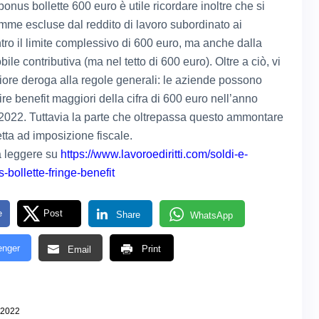
bonus bollette 600 euro è utile ricordare inoltre che si
somme escluse dal reddito di lavoro subordinato ai
entro il limite complessivo di 600 euro, ma anche dalla
le contributiva (ma nel tetto di 600 euro). Oltre a ciò, vi
riore deroga alla regole generali: le aziende possono
re benefit maggiori della cifra di 600 euro nell’anno
2022. Tuttavia la parte che oltrepassa questo ammontare
tta ad imposizione fiscale.
a leggere su
https://www.lavoroediritti.com/soldi-e-
us-bollette-fringe-benefit
e
Post
Share
WhatsApp
nger
Print
Email
 2022