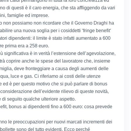
i temi caldi permangono in tutta la loro concretezza ed
Uno di questi è il caro energia, che sta affliggendo da vari
ini, famiglie ed imprese.
to non possiamo non ricordare che il Governo Draghi ha
tabilire una nuova soglia per i cosiddetti ‘fringe benefit‘
atori dipendenti: il limite è stato infatti aumentato a 600
re prima era a 258 euro.
iù significativa è in verità l’estensione dell’agevolazione,
trà coprire anche le spese del lavoratore che, insieme
amiglia, deve fronteggiare a causa degli aumenti delle
qua, luce e gas. Ci riferiamo ai costi delle utenze
 ed è per questo motivo che si può parlare di bonus
n considerazione dell’evidente rilievo di queste novità,
di seguito qualche ulteriore aspetto.
efit, bonus ai dipendenti fino a 600 euro: cosa prevede
nno le preoccupazioni per nuovi marcati incrementi dei
 bollette sono del tutto evidenti. Ecco perché