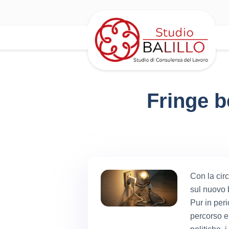
Fringe b
Con la cir
sul nuovo 
Pur in peri
percorso e