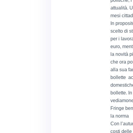
politiche, 
attualità. 
mesi cittad
In proposi
scelto di s
per i lavor
euro, ment
la novità p
che ora po
alla sua f
bollette ac
domestiche
bollette. I
vediamone 
Fringe ben
la norma
Con l’autu
costi delle