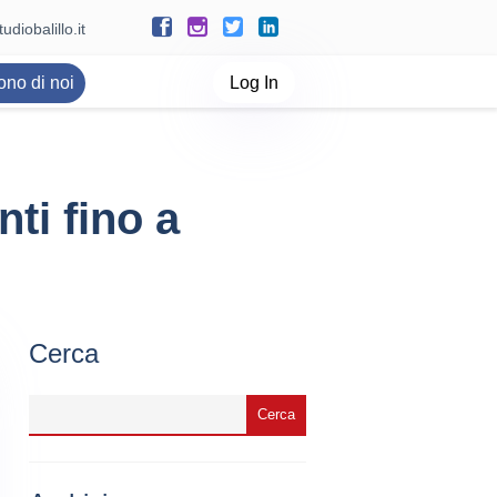
udiobalillo.it
ono di noi
Log In
ti fino a
Cerca