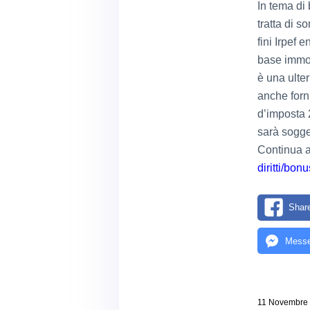
In tema di 
tratta di 
fini Irpef 
base immobi
è una ulte
anche forni
d’imposta 
sarà sogge
Continua 
diritti/bon
Shar
Messe
11 Novembre