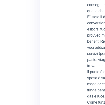
conseguent
quello che
E’ stato il
conversion
esborsi fuor
provvedime
benefit. R
voci addizi
servizi (pe
pasto, viag
trovano c
Il punto è 
spesa è sta
maggior cop
fringe ben
gas e luce
Come funzi