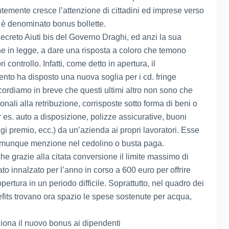
emente cresce l’attenzione di cittadini ed imprese verso
 è denominato bonus bollette.
 decreto Aiuti bis del Governo Draghi, ed anzi la sua
e in legge, a dare una risposta a coloro che temono
i controllo. Infatti, come detto in apertura, il
nto ha disposto una nuova soglia per i cd. fringe
icordiamo in breve che questi ultimi altro non sono che
onali alla retribuzione, corrisposte sotto forma di beni o
r es. auto a disposizione, polizze assicurative, buoni
gi premio, ecc.) da un’azienda ai propri lavoratori. Esse
omunque menzione nel cedolino o busta paga.
che grazie alla citata conversione il limite massimo di
to innalzato per l’anno in corso a 600 euro per offrire
ertura in un periodo difficile. Soprattutto, nel quadro dei
efits trovano ora spazio le spese sostenute per acqua,
.
ona il nuovo bonus ai dipendenti