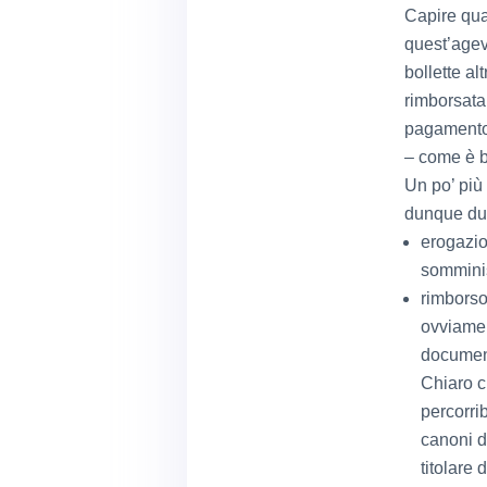
Capire qua
quest’agevo
bollette a
rimborsata 
pagamento 
– come è b
Un po’ più 
dunque du
erogazio
somminis
rimborso
ovviamen
document
Chiaro c
percorri
canoni d
titolare 