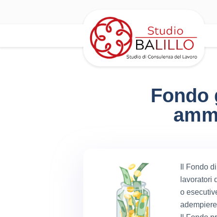
Fondo g
amme
Il Fondo di
lavoratori
o esecutive
adempiere a