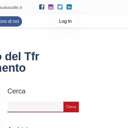
udiobalillo.it
ono di noi
Log In
 del Tfr
mento
Cerca