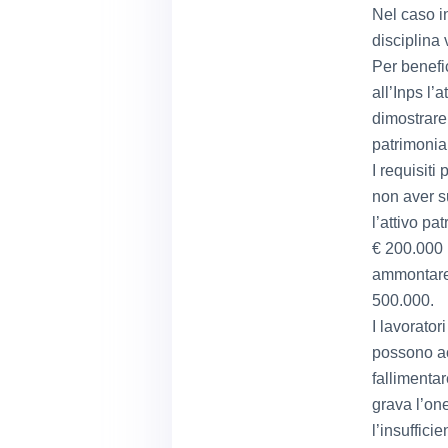
Nel caso in
disciplina 
Per benefi
all’Inps l’
dimostrare 
patrimoniali
I requisiti
non aver su
l’attivo pa
€ 200.000 p
ammontare 
500.000.
I lavorator
possono ac
fallimentar
grava l’one
l’insuffici