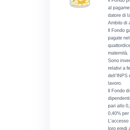
Il Fondo pr
al pagament
datore di l
Ambito di 
Il Fondo ga
pagate nel
quattordice
maternità.
Sono invec
relativi a 
dell’INPS 
lavoro.
Il Fondo d
dipendenti 
pari allo 0
0,40% per 
L’accesso a
loro eredi 