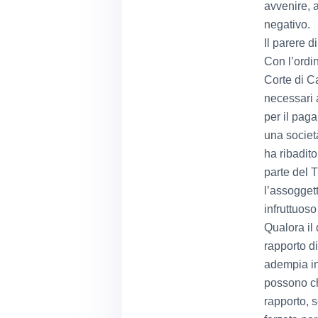
avvenire, 
negativo.
Il parere di
Con l’ordi
Corte di C
necessari 
per il paga
una societ
ha ribadito
parte del 
l’assoggett
infruttuoso
Qualora il
rapporto di
adempia in 
possono ch
rapporto, 