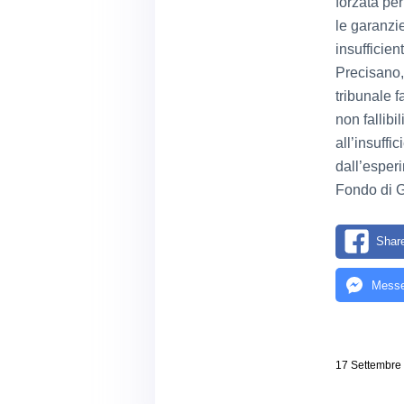
forzata per
le garanzie
insufficient
Precisano, 
tribunale f
non fallib
all’insuffi
dall’esper
Fondo di 
Shar
Messe
17 Settembre