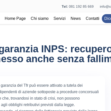
Tel:
081 192 85 669
info@st
Home Page
Chi siamo
Servizi
News
Contatti
Dic
aranzia INPS: recupero
sso anche senza falli
 garanzia del Tfr può essere attivato a tutela dei
 dipendenti di aziende sottoposte a procedure concorsuali
 che, trovandosi in stato di crisi, non possono
gli obblighi retributivi previsti dalla legge.