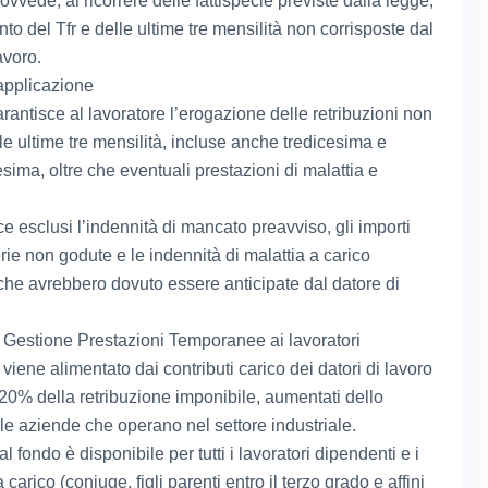
ovvede, al ricorrere delle fattispecie previste dalla legge,
o del Tfr e delle ultime tre mensilità non corrisposte dal
avoro.
applicazione
rantisce al lavoratore l’erogazione delle retribuzioni non
le ultime tre mensilità, incluse anche tredicesima e
sima, oltre che eventuali prestazioni di malattia e
e esclusi l’indennità di mancato preavviso, gli importi
ferie non godute e le indennità di malattia a carico
che avrebbero dovuto essere anticipate dal datore di
i Gestione Prestazioni Temporanee ai lavoratori
viene alimentato dai contributi carico dei datori di lavoro
,20% della retribuzione imponibile, aumentati dello
le aziende che operano nel settore industriale.
l fondo è disponibile per tutti i lavoratori dipendenti e i
a carico (coniuge, figli parenti entro il terzo grado e affini