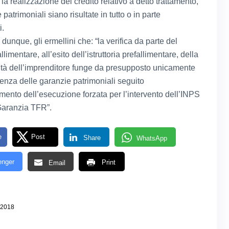
 la realizzazione del credito relativo a detto trattamento,
 patrimoniali siano risultate in tutto o in parte
i.
dunque, gli ermellini che: “la verifica da parte del
allimentare, all’esito dell’istruttoria prefallimentare, della
ilità dell’imprenditore funge da presupposto unicamente
cienza delle garanzie patrimoniali seguito
imento dell’esecuzione forzata per l’intervento dell’INPS
Garanzia TFR”.
e
Post
Share
WhatsApp
nger
Print
Email
 2018