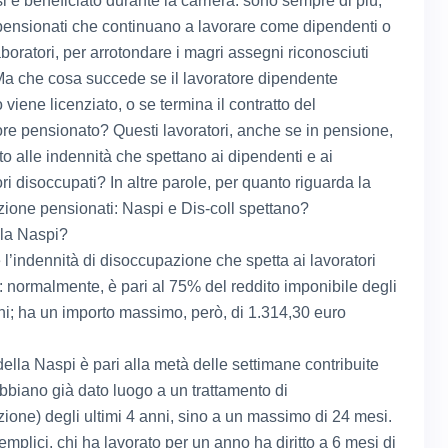
 si è beneficiato durante la carriera: sono sempre di più,
pensionati che continuano a lavorare come dipendenti o
boratori, per arrotondare i magri assegni riconosciuti
 Ma che cosa succede se il lavoratore dipendente
viene licenziato, o se termina il contratto del
ore pensionato? Questi lavoratori, anche se in pensione,
to alle indennità che spettano ai dipendenti e ai
ri disoccupati? In altre parole, per quanto riguarda la
ione pensionati: Naspi e Dis-coll spettano?
la Naspi?
 l’indennità di disoccupazione che spetta ai lavoratori
: normalmente, è pari al 75% del reddito imponibile degli
nni; ha un importo massimo, però, di 1.314,30 euro
ella Naspi è pari alla metà delle settimane contribuite
bbiano già dato luogo a un trattamento di
ione) degli ultimi 4 anni, sino a un massimo di 24 mesi.
emplici, chi ha lavorato per un anno ha diritto a 6 mesi di