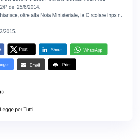
/P del 25/6/2014.
iarisce, oltre alla Nota Ministeriale, la Circolare Inps n.
22/2015.
e
Post
Share
WhatsApp
nger
Print
Email
18
Legge per Tutti