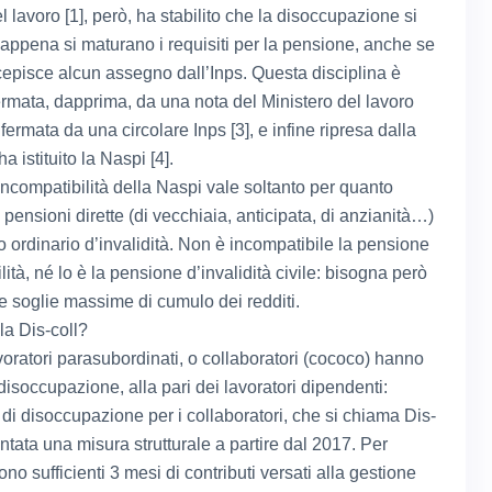
 lavoro [1], però, ha stabilito che la disoccupazione si
appena si maturano i requisiti per la pensione, anche se
cepisce alcun assegno dall’Inps. Questa disciplina è
ermata, dapprima, da una nota del Ministero del lavoro
nfermata da una circolare Inps [3], e infine ripresa dalla
a istituito la Naspi [4].
’incompatibilità della Naspi vale soltanto per quanto
 pensioni dirette (di vecchiaia, anticipata, di anzianità…)
o ordinario d’invalidità. Non è incompatibile la pensione
ilità, né lo è la pensione d’invalidità civile: bisogna però
le soglie massime di cumulo dei redditi.
la Dis-coll?
voratori parasubordinati, o collaboratori (cococo) hanno
a disoccupazione, alla pari dei lavoratori dipendenti:
 di disoccupazione per i collaboratori, che si chiama Dis-
entata una misura strutturale a partire dal 2017. Per
ono sufficienti 3 mesi di contributi versati alla gestione