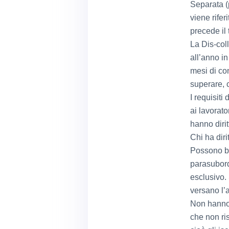
Separata (p
viene rifer
precede il 
La Dis-col
all’anno in
mesi di con
superare, 
I requisiti
ai lavorato
hanno dirit
Chi ha diri
Possono ben
parasubordi
esclusivo. 
versano l’
Non hanno 
che non ris