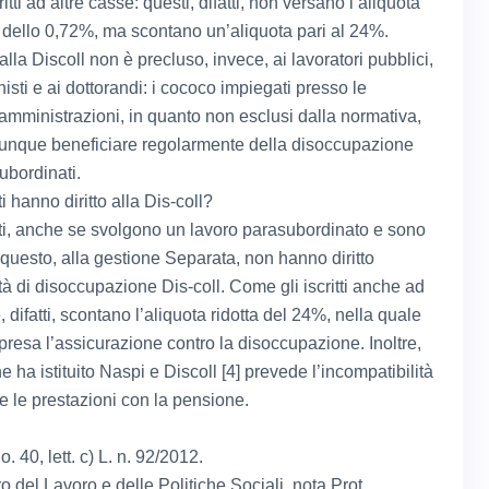
ritti ad altre casse: questi, difatti, non versano l’aliquota
 dello 0,72%, ma scontano un’aliquota pari al 24%.
lla Discoll non è precluso, invece, ai lavoratori pubblici,
isti e ai dottorandi: i cococo impiegati presso le
amministrazioni, in quanto non esclusi dalla normativa,
nque beneficiare regolarmente della disoccupazione
ubordinati.
i hanno diritto alla Dis-coll?
ti, anche se svolgono un lavoro parasubordinato e sono
er questo, alla gestione Separata, non hanno diritto
tà di disoccupazione Dis-coll. Come gli iscritti anche ad
, difatti, scontano l’aliquota ridotta del 24%, nella quale
resa l’assicurazione contro la disoccupazione. Inoltre,
e ha istituito Naspi e Discoll [4] prevede l’incompatibilità
e le prestazioni con la pensione.
Co. 40, lett. c) L. n. 92/2012.
ro del Lavoro e delle Politiche Sociali, nota Prot.