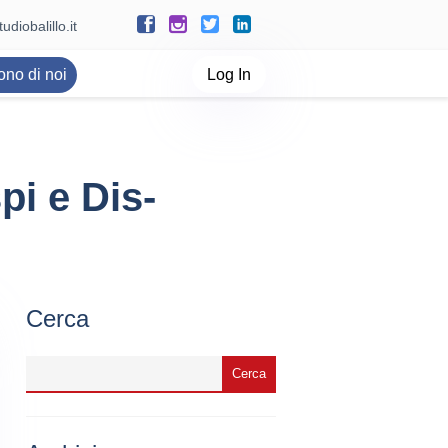
udiobalillo.it
ono di noi
Log In
pi e Dis-
Cerca