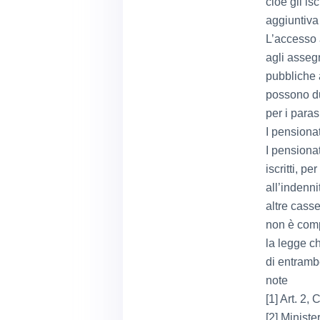
cioè gli isc
aggiuntiva
L’accesso a
agli assegn
pubbliche 
possono du
per i paras
I pensionat
I pensiona
iscritti, p
all’indenni
altre casse
non è comp
la legge ch
di entramb
note
[1] Art. 2, 
[2] Ministe