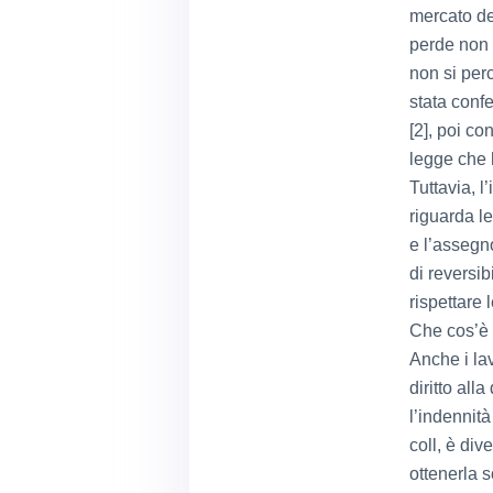
mercato del
perde non 
non si per
stata conf
[2], poi co
legge che h
Tuttavia, l
riguarda le
e l’assegn
di reversib
rispettare 
Che cos’è 
Anche i la
diritto all
l’indennità
coll, è div
ottenerla s