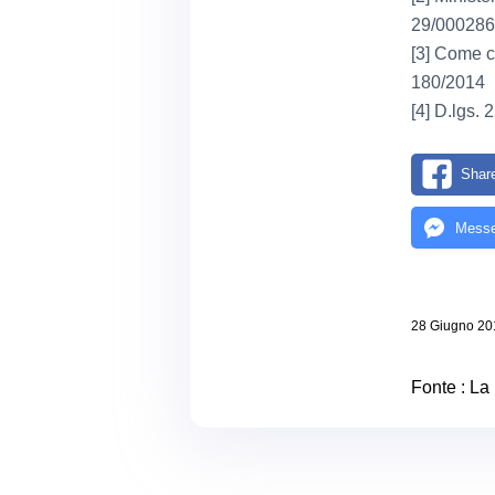
29/0002862
[3] Come ch
180/2014
[4] D.lgs. 
Shar
Messe
28 Giugno 20
Fonte :
La 