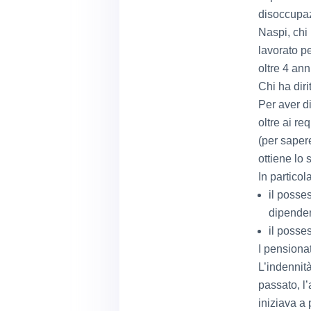
disoccupazi
Naspi, chi
lavorato p
oltre 4 an
Chi ha diri
Per aver di
oltre ai re
(per sapere
ottiene lo 
In particol
il posse
dipenden
il posse
I pensionat
L’indennit
passato, l
iniziava a