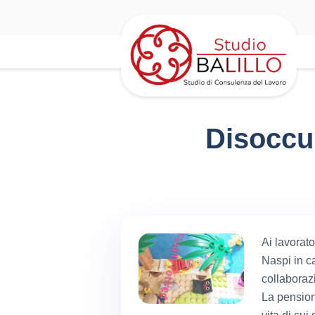
Disoccup
Ai lavorat
Naspi in ca
collaboraz
La pension