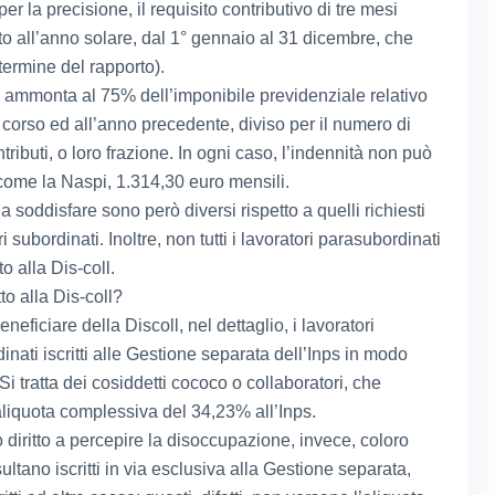
er la precisione, il requisito contributivo di tre mesi
ito all’anno solare, dal 1° gennaio al 31 dicembre, che
termine del rapporto).
l ammonta al 75% dell’imponibile previdenziale relativo
 corso ed all’anno precedente, diviso per il numero di
tributi, o loro frazione. In ogni caso, l’indennità non può
come la Naspi, 1.314,30 euro mensili.
 da soddisfare sono però diversi rispetto a quelli richiesti
ri subordinati. Inoltre, non tutti i lavoratori parasubordinati
to alla Dis-coll.
tto alla Dis-coll?
eficiare della Discoll, nel dettaglio, i lavoratori
nati iscritti alle Gestione separata dell’Inps in modo
Si tratta dei cosiddetti cococo o collaboratori, che
aliquota complessiva del 34,23% all’Inps.
diritto a percepire la disoccupazione, invece, coloro
ultano iscritti in via esclusiva alla Gestione separata,