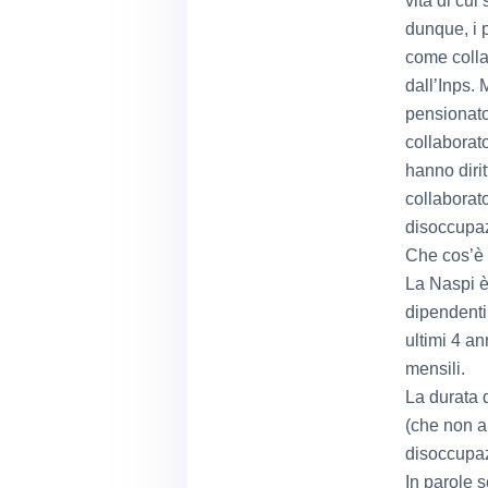
vita di cui
dunque, i 
come colla
dall’Inps.
pensionato 
collaborat
hanno dirit
collaborato
disoccupaz
Che cos’è 
La Naspi è
dipendenti
ultimi 4 a
mensili.
La durata d
(che non a
disoccupaz
In parole s