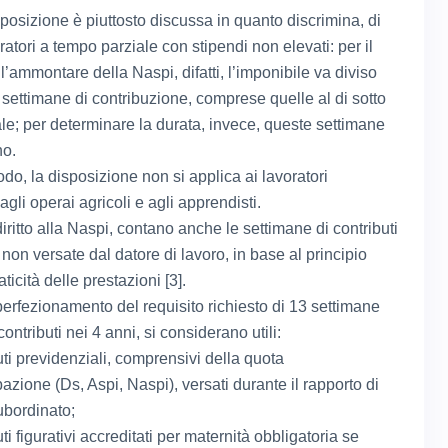
posizione è piuttosto discussa in quanto discrimina, di
voratori a tempo parziale con stipendi non elevati: per il
l’ammontare della Naspi, difatti, l’imponibile va diviso
e settimane di contribuzione, comprese quelle al di sotto
le; per determinare la durata, invece, queste settimane
no.
do, la disposizione non si applica ai lavoratori
agli operai agricoli e agli apprendisti.
 diritto alla Naspi, contano anche le settimane di contributi
non versate dal datore di lavoro, in base al principio
ticità delle prestazioni [3].
 perfezionamento del requisito richiesto di 13 settimane
ontributi nei 4 anni, si considerano utili:
uti previdenziali, comprensivi della quota
azione (Ds, Aspi, Naspi), versati durante il rapporto di
ubordinato;
uti figurativi accreditati per maternità obbligatoria se