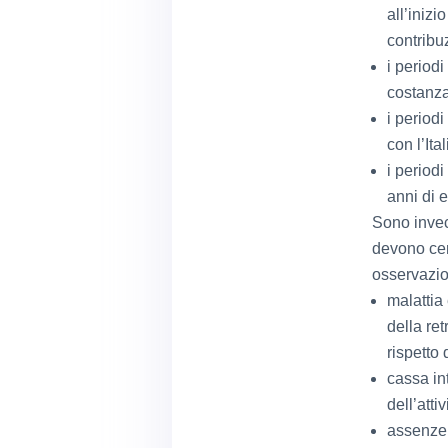
all’inizi
contribu
i period
costanza
i periodi
con l’Ital
i periodi
anni di e
Sono invece
devono cerc
osservazio
malattia 
della re
rispetto 
cassa in
dell’atti
assenze 