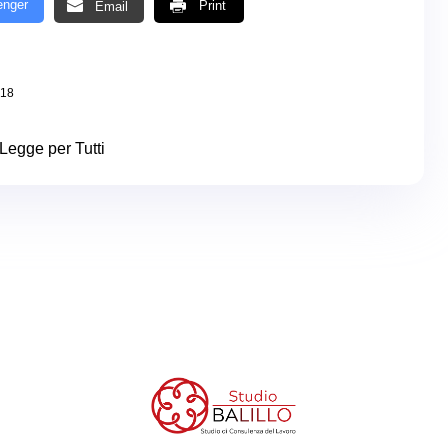
nger
Print
Email
018
Legge per Tutti