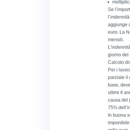
moltiplic
Se l’import
l’indennità
aggiunge a
euro. La N
mensili.
L’indennit
giorno del
Calcolo di
Per i lavo
parziale il
base, deve
ultimi 4 an
causa del 
75% dell’i
In buona so
imponibile 