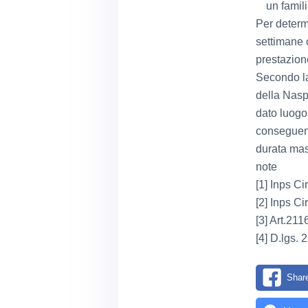
un famil
Per determi
settimane 
prestazion
Secondo la 
della Nasp
dato luogo
conseguenz
durata mas
note
[1] Inps Ci
[2] Inps Ci
[3] Art.211
[4] D.lgs. 
Shar