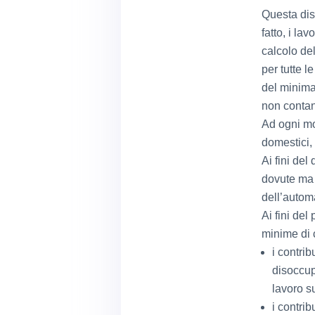
Questa dis
fatto, i la
calcolo del
per tutte l
del minima
non conta
Ad ogni mo
domestici, 
Ai fini del
dovute ma 
dell’automa
Ai fini del
minime di c
i contrib
disoccup
lavoro s
i contrib