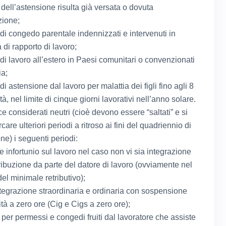
o dell’astensione risulta già versata o dovuta
zione;
i di congedo parentale indennizzati e intervenuti in
 di rapporto di lavoro;
 di lavoro all’estero in Paesi comunitari o convenzionati
ia;
 di astensione dal lavoro per malattia dei figli fino agli 8
tà, nel limite di cinque giorni lavorativi nell’anno solare.
 considerati neutri (cioè devono essere “saltati” e si
are ulteriori periodi a ritroso ai fini del quadriennio di
ne) i seguenti periodi:
e infortunio sul lavoro nel caso non vi sia integrazione
tribuzione da parte del datore di lavoro (ovviamente nel
del minimale retributivo);
tegrazione straordinaria e ordinaria con sospensione
vità a zero ore (Cig e Cigs a zero ore);
per permessi e congedi fruiti dal lavoratore che assiste