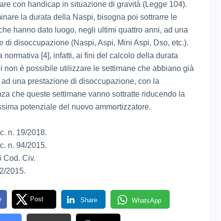
iare con handicap in situazione di gravità (Legge 104).
nare la durata della Naspi, bisogna poi sottrarre le
che hanno dato luogo, negli ultimi quattro anni, ad una
e di disoccupazione (Naspi, Aspi, Mini Aspi, Dso, etc.).
normativa [4], infatti, ai fini del calcolo della durata
i non è possibile utilizzare le settimane che abbiano già
 ad una prestazione di disoccupazione, con la
a che queste settimane vanno sottratte riducendo la
sima potenziale del nuovo ammortizzatore.
rc. n. 19/2018.
rc. n. 94/2015.
6 Cod. Civ.
22/2015.
e
Post
Share
WhatsApp