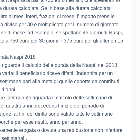
, la Naspi sarà pari a 750 euro mensili, che spetteranno
a durata calcolata. Se in base alla durata calcolata
oltre ai mesi interi, frazioni di mese, l’importo mensile
a diviso per 30 e moltiplicato per il numero di giornate
ione di mese: ad esempio, se spettano 45 giorni di Naspi,
itto a 750 euro per 30 giorni + 375 euro per gli ulteriori 15
rata Naspi 2018
 riguarda il calcolo della durata della Naspi, nel 2018
varia: il beneficiario riceve difatti l’indennità per un
settimane pari alla metà di quelle coperte da contributi
i 4 anni.
are, per quanto riguarda il calcolo delle settimane di
nei quattro anni precedenti l’inizio del periodo di
one, ai fini del diritto sono valide tutte le settimane
 purché per esse risulti, anno per anno,
amente erogata o dovuta una retribuzione non inferiore
 settimanali.