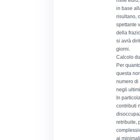
mille euro
in base all
risultano, 
spettante v
della fraz
si avrà dir
giorni.
Calcolo du
Per quanto
questa non 
numero di 
negli ultim
In particol
contributi 
disoccupazi
retribuite,
complessiv
ai minimali