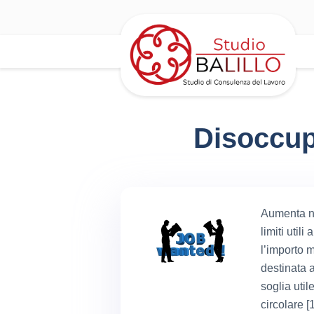
Disoccup
Aumenta ne
limiti util
l’importo 
destinata a
soglia util
circolare [