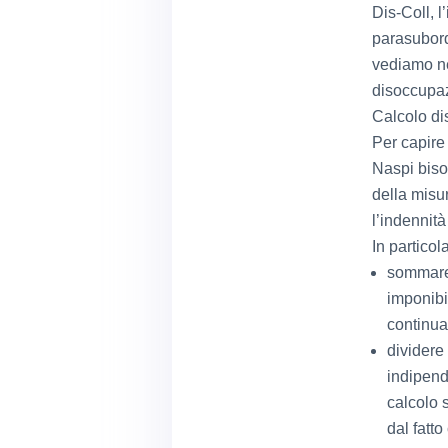
Dis-Coll, l
parasubord
vediamo ne
disoccupaz
Calcolo d
Per capire
Naspi biso
della misu
l’indennità
In particol
sommare 
imponibi
continuat
dividere 
indipend
calcolo 
dal fatt