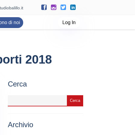
udiobalillo.it
ono di noi
Log In
orti 2018
Cerca
Archivio