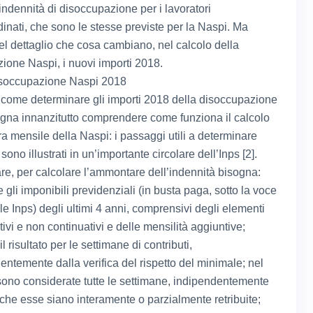
’indennità di disoccupazione per i lavoratori
inati, che sono le stesse previste per la Naspi. Ma
l dettaglio che cosa cambiano, nel calcolo della
ione Naspi, i nuovi importi 2018.
isoccupazione Naspi 2018
 come determinare gli importi 2018 della disoccupazione
gna innanzitutto comprendere come funziona il calcolo
ra mensile della Naspi: i passaggi utili a determinare
 sono illustrati in un’importante circolare dell’Inps [2].
are, per calcolare l’ammontare dell’indennità bisogna:
gli imponibili previdenziali (in busta paga, sotto la voce
le Inps) degli ultimi 4 anni, comprensivi degli elementi
ivi e non continuativi e delle mensilità aggiuntive;
il risultato per le settimane di contributi,
entemente dalla verifica del rispetto del minimale; nel
sono considerate tutte le settimane, indipendentemente
o che esse siano interamente o parzialmente retribuite;