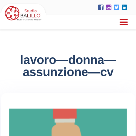
lavoro—donna—
assunzione—cv