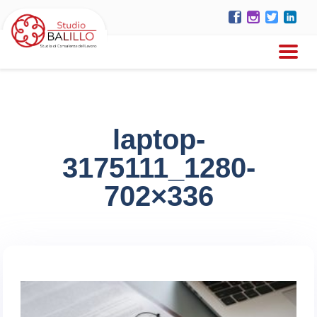
laptop-
3175111_1280-
702×336