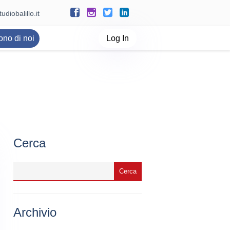
udiobalillo.it
ono di noi
Log In
Cerca
Archivio