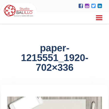
paper-
1215551_1920-
702×336