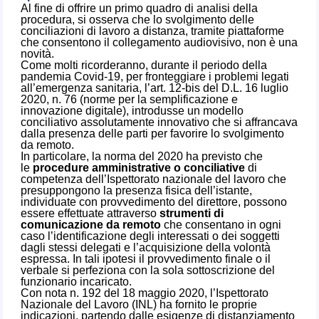
Al fine di offrire un primo quadro di analisi della
procedura, si osserva che lo svolgimento delle
conciliazioni di lavoro a distanza, tramite piattaforme
che consentono il collegamento audiovisivo, non è una
novità.
Come molti ricorderanno, durante il periodo della
pandemia Covid-19, per fronteggiare i problemi legati
all’emergenza sanitaria, l’art. 12-bis del D.L. 16 luglio
2020, n. 76 (norme per la semplificazione e
innovazione digitale), introdusse un modello
conciliativo assolutamente innovativo che si affrancava
dalla presenza delle parti per favorire lo svolgimento
da remoto.
In particolare, la norma del 2020 ha previsto che
le
procedure amministrative o conciliative
di
competenza dell’Ispettorato nazionale del lavoro che
presuppongono la presenza fisica dell’istante,
individuate con provvedimento del direttore, possono
essere effettuate attraverso
strumenti di
comunicazione da remoto
che consentano in ogni
caso l’identificazione degli interessati o dei soggetti
dagli stessi delegati e l’acquisizione della volontà
espressa. In tali ipotesi il provvedimento finale o il
verbale si perfeziona con la sola sottoscrizione del
funzionario incaricato.
Con nota n. 192 del 18 maggio 2020, l’Ispettorato
Nazionale del Lavoro (INL) ha fornito le proprie
indicazioni, partendo dalle esigenze di distanziamento