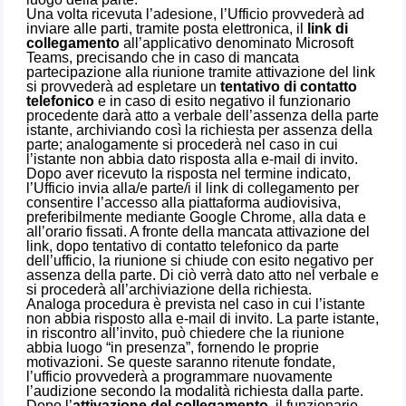
Una volta ricevuta l’adesione, l’Ufficio provvederà ad
inviare alle parti, tramite posta elettronica, il
link di
collegamento
all’applicativo denominato Microsoft
Teams, precisando che in caso di mancata
partecipazione alla riunione tramite attivazione del link
si provvederà ad espletare un
tentativo di contatto
telefonico
e in caso di esito negativo il funzionario
procedente darà atto a verbale dell’assenza della parte
istante, archiviando così la richiesta per assenza della
parte; analogamente si procederà nel caso in cui
l’istante non abbia dato risposta alla e-mail di invito.
Dopo aver ricevuto la risposta nel termine indicato,
l’Ufficio invia alla/e parte/i il link di collegamento per
consentire l’accesso alla piattaforma audiovisiva,
preferibilmente mediante Google Chrome, alla data e
all’orario fissati. A fronte della mancata attivazione del
link, dopo tentativo di contatto telefonico da parte
dell’ufficio, la riunione si chiude con esito negativo per
assenza della parte. Di ciò verrà dato atto nel verbale e
si procederà all’archiviazione della richiesta.
Analoga procedura è prevista nel caso in cui l’istante
non abbia risposto alla e-mail di invito. La parte istante,
in riscontro all’invito, può chiedere che la riunione
abbia luogo “in presenza”, fornendo le proprie
motivazioni. Se queste saranno ritenute fondate,
l’ufficio provvederà a programmare nuovamente
l’audizione secondo la modalità richiesta dalla parte.
Dopo l’
attivazione del collegamento
, il funzionario