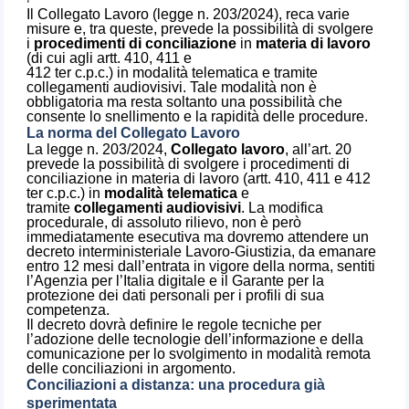
Il Collegato Lavoro (legge n. 203/2024), reca varie
misure e, tra queste, prevede la possibilità di svolgere
i
procedimenti di conciliazione
in
materia di lavoro
(di cui agli artt. 410, 411 e
412 ter c.p.c.) in modalità telematica e tramite
collegamenti audiovisivi. Tale modalità non è
obbligatoria ma resta soltanto una possibilità che
consente lo snellimento e la rapidità delle procedure.
La norma del Collegato Lavoro
La legge n. 203/2024,
Collegato lavoro
, all’art. 20
prevede la possibilità di svolgere i procedimenti di
conciliazione in materia di lavoro (artt. 410, 411 e 412
ter c.p.c.) in
modalità telematica
e
tramite
collegamenti audiovisivi
. La modifica
procedurale, di assoluto rilievo, non è però
immediatamente esecutiva ma dovremo attendere un
decreto interministeriale Lavoro-Giustizia, da emanare
entro 12 mesi dall’entrata in vigore della norma, sentiti
l’Agenzia per l’Italia digitale e il Garante per la
protezione dei dati personali per i profili di sua
competenza.
Il decreto dovrà definire le regole tecniche per
l’adozione delle tecnologie dell’informazione e della
comunicazione per lo svolgimento in modalità remota
delle conciliazioni in argomento.
Conciliazioni a distanza: una procedura già
sperimentata