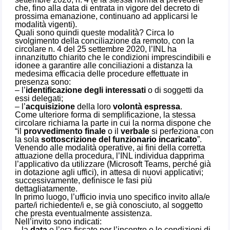
che, fino alla data di entrata in vigore del decreto di
prossima emanazione, continuano ad applicarsi le
modalità vigenti).
Quali sono quindi queste modalità? Circa lo
svolgimento della conciliazione da remoto, con la
circolare n. 4 del 25 settembre 2020, l’INL ha
innanzitutto chiarito che le condizioni imprescindibili e
idonee a garantire alle conciliazioni a distanza la
medesima efficacia delle procedure effettuate in
presenza sono:
– l’
identificazione degli interessati
o di soggetti da
essi delegati;
– l’
acquisizione
della loro
volontà espressa
.
Come ulteriore forma di semplificazione, la stessa
circolare richiama la parte in cui la norma dispone che
“il
provvedimento finale
o il
verbale
si perfeziona con
la sola
sottoscrizione del funzionario incaricato
”.
Venendo alle modalità operative, ai fini della corretta
attuazione della procedura, l’INL individua dapprima
l’applicativo da utilizzare (Microsoft Teams, perché già
in dotazione agli uffici), in attesa di nuovi applicativi;
successivamente, definisce le fasi più
dettagliatamente.
In primo luogo, l’ufficio invia uno specifico invito alla/e
parte/i richiedente/i e, se già conosciuto, al soggetto
che presta eventualmente assistenza.
Nell’invito sono indicati:
– la
data
e l’ora fissate per l’incontro e le condizioni di