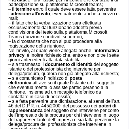
partecipazione su piattaforma Microsoft teams;
– il
termine
entro il quale deve essere fatta pervenire
l’
adesione all’invito
, eventualmente anche a mezzo e-
mail;
– il fatto che la verbalizzazione sarà effettuata
esclusivamente dal funzionario addetto previa
condivisione del testo sulla piattaforma Microsoft
Teams (funzione condividi schermo);
– la circostanza che non si può procedere alla
registrazione della riunione.
Nell’invito, al quale viene allegata anche l’
informativa
privacy
, è inoltre richiesto che, entro e non oltre i sette
giorni antecedenti alla data stabilita:
– sia trasmesso il
documento di identità
del soggetto
istante o del professionista che interviene per
delega/procura, qualora non già allegato alla richiesta;
– sia comunicato l’indirizzo di
posta
elettronica
attraverso il quale l’istante ed il soggetto
che eventualmente lo assiste parteciperanno alla
riunione, insieme ad un recapito telefonico da
contattare in caso di necessità;
– sia fatta pervenire una dichiarazione, ai sensi dell’art.
46 del D.P.R. n. 445/2000, del possesso dei
poteri di
rappresentanza
del soggetto che interviene per conto
dell’impresa o della procura per chi interviene in luogo
del rappresentante dell’impresa e sia fatta pervenire la
delega/procura del professionista che interviene in
luogo della parte.