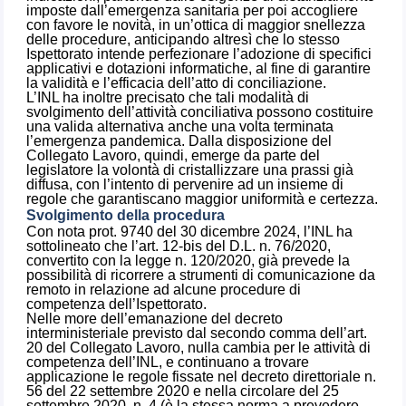
imposte dall’emergenza sanitaria per poi accogliere
con favore le novità, in un’ottica di maggior snellezza
delle procedure, anticipando altresì che lo stesso
Ispettorato intende perfezionare l’adozione di specifici
applicativi e dotazioni informatiche, al fine di garantire
la validità e l’efficacia dell’atto di conciliazione.
L’INL ha inoltre precisato che tali modalità di
svolgimento dell’attività conciliativa possono costituire
una valida alternativa anche una volta terminata
l’emergenza pandemica. Dalla disposizione del
Collegato Lavoro, quindi, emerge da parte del
legislatore la volontà di cristallizzare una prassi già
diffusa, con l’intento di pervenire ad un insieme di
regole che garantiscano maggior uniformità e certezza.
Svolgimento della procedura
Con nota prot. 9740 del 30 dicembre 2024, l’INL ha
sottolineato che l’art. 12-bis del D.L. n. 76/2020,
convertito con la legge n. 120/2020, già prevede la
possibilità di ricorrere a strumenti di comunicazione da
remoto in relazione ad alcune procedure di
competenza dell’Ispettorato.
Nelle more dell’emanazione del decreto
interministeriale previsto dal secondo comma dell’art.
20 del Collegato Lavoro, nulla cambia per le attività di
competenza dell’INL, e continuano a trovare
applicazione le regole fissate nel decreto direttoriale n.
56 del 22 settembre 2020 e nella circolare del 25
settembre 2020, n. 4 (è la stessa norma a prevedere