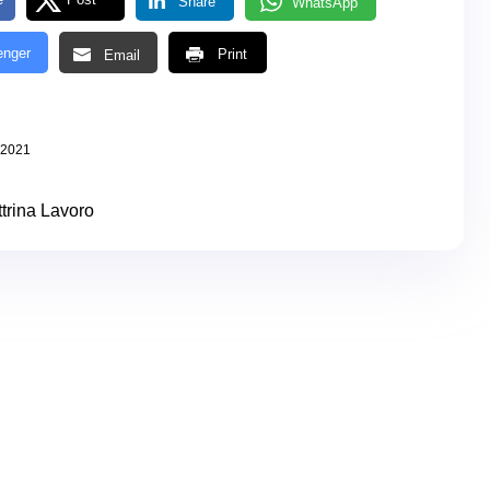
Share
WhatsApp
nger
Print
Email
 2021
trina Lavoro