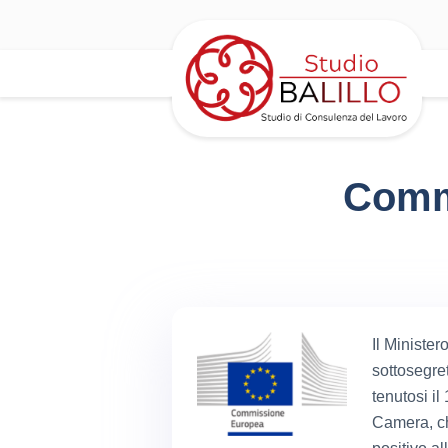
Commi
Il Minister
sottosegre
tenutosi i
Camera, c