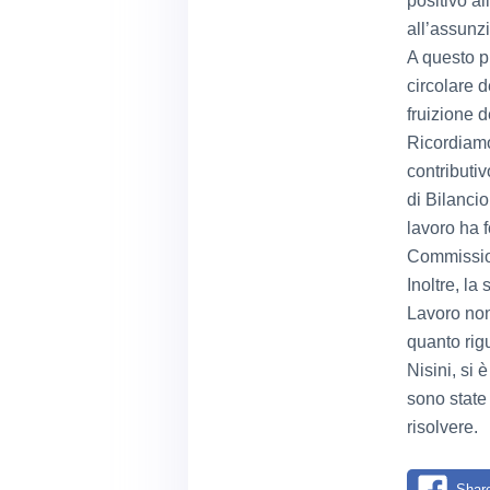
positivo al
all’assunz
A questo pu
circolare d
fruizione d
Ricordiamo
contributi
di Bilancio
lavoro ha f
Commission
Inoltre, la
Lavoro non 
quanto rigu
Nisini, si
sono state 
risolvere.
Shar