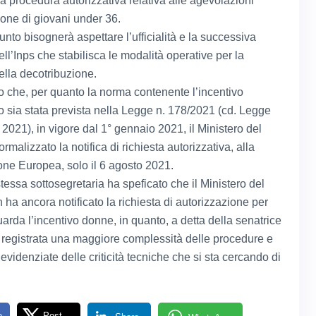
la procedura autorizzativa relativa alle agevolazioni
ione di giovani under 36.
nto bisognerà aspettare l’ufficialità e la successiva
ell’Inps che stabilisca le modalità operative per la
ella decotribuzione.
 che, per quanto la norma contenente l’incentivo
vo sia stata prevista nella Legge n. 178/2021 (cd. Legge
 2021), in vigore dal 1° gennaio 2021, il Ministero del
ormalizzato la notifica di richiesta autorizzativa, alla
e Europea, solo il 6 agosto 2021.
 stessa sottosegretaria ha speficato che il Ministero del
ha ancora notificato la richiesta di autorizzazione per
arda l’incentivo donne, in quanto, a detta della senatrice
 è registrata una maggiore complessità delle procedure e
evidenziate delle criticità tecniche che si sta cercando di
e
Post