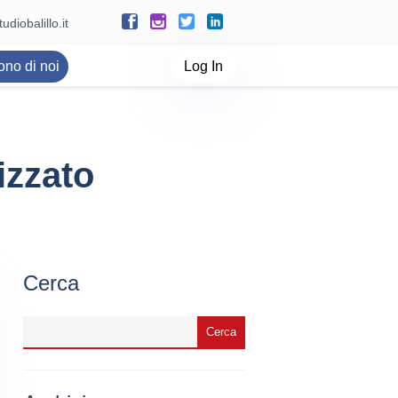
udiobalillo.it
ono di noi
Log In
izzato
Cerca