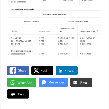
Share
Post
Share
Messenger
WhatsApp
Email
Print