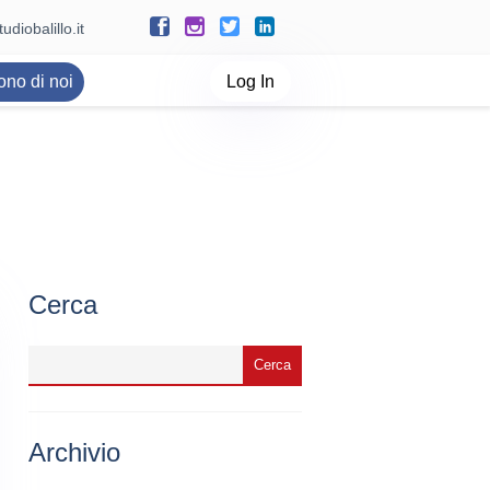
udiobalillo.it
ono di noi
Log In
Cerca
Archivio