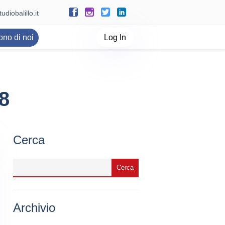
udiobalillo.it
ono di noi
Log In
18
Cerca
Archivio