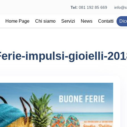
Tel:
081 192 85 669
info@st
Home Page
Chi siamo
Servizi
News
Contatti
Dic
erie-impulsi-gioielli-20