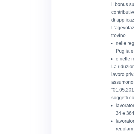
Il bonus su
contributiv
di applicaz
L’agevolaz
trovino
nelle re
Puglia e 
e nelle 
La riduzion
lavoro priv
assumono (
“01.05.201
soggetti co
lavorator
34 e 364
lavorator
regolarm