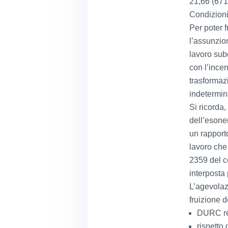
21,66 (671
Condizioni
Per poter f
l’assunzio
lavoro sub
con l’incen
trasformaz
indetermin
Si ricorda,
dell’esone
un rapporto
lavoro che
2359 del c
interposta
L’agevolazi
fruizione d
DURC re
rispetto 