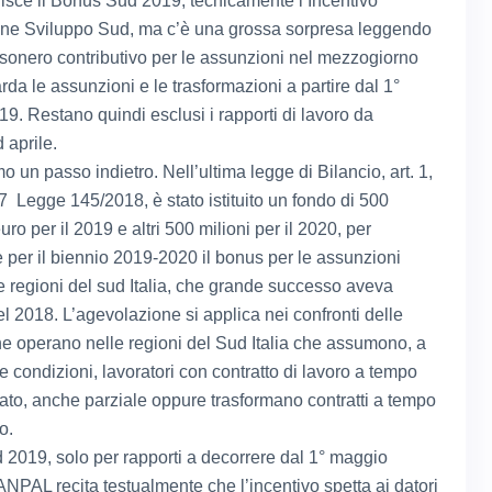
tuisce il Bonus Sud 2019, tecnicamente l’Incentivo
ne Sviluppo Sud, ma c’è una grossa sorpresa leggendo
L’esonero contributivo per le assunzioni nel mezzogiorno
uarda le assunzioni e le trasformazioni a partire dal 1°
9. Restano quindi esclusi i rapporti di lavoro da
 aprile.
 un passo indietro. Nell’ultima legge di Bilancio, art. 1,
Legge 145/2018, è stato istituito un fondo di 500
euro per il 2019 e altri 500 milioni per il 2020, per
e per il biennio 2019-2020 il bonus per le assunzioni
le regioni del sud Italia, che grande successo aveva
el 2018. L’agevolazione si applica nei confronti delle
e operano nelle regioni del Sud Italia che assumono, a
 condizioni, lavoratori con contratto di lavoro a tempo
ato, anche parziale oppure trasformano contratti a tempo
o.
2019, solo per rapporti a decorrere dal 1° maggio
ANPAL recita testualmente che l’incentivo spetta ai datori