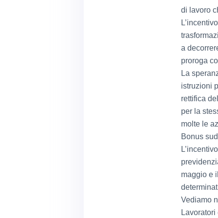
di lavoro 
L’incentiv
trasformaz
a decorrer
proroga co
La speranz
istruzioni 
rettifica 
per la ste
molte le a
Bonus sud,
L’incentivo
previdenzia
maggio e i
determinati
Vediamo ne
Lavoratori