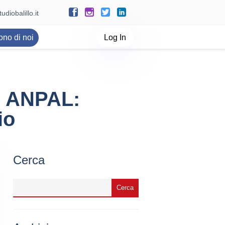
udiobalillo.it
ono di noi
Log In
o ANPAL:
io
Cerca