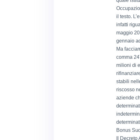
quale isti
Occupazio
il testo. 
infatti rig
maggio 201
gennaio ad
Ma facciamo
comma 247 
milioni di 
rifinanziar
stabili nel
riscosso n
aziende ch
determinate
indetermin
determinat
Bonus Sud 
Il Decreto 