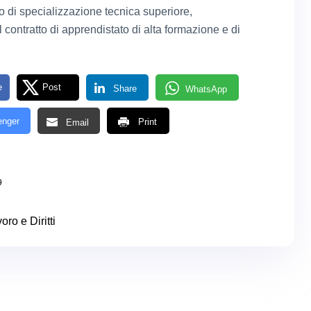
to di specializzazione tecnica superiore,
l contratto di apprendistato di alta formazione e di
e
Post
Share
WhatsApp
nger
Print
Email
9
oro e Diritti