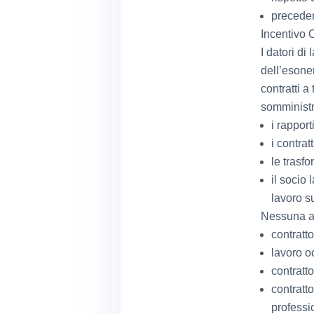
preceden
Incentivo 
I datori di
dell’esone
contratti 
somministr
i rapport
i contrat
le trasf
il socio 
lavoro s
Nessuna ag
contratt
lavoro o
contratto
contratto
professi