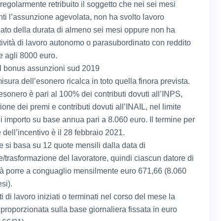
regolarmente retribuito il soggetto che nei sei mesi
ti l’assunzione agevolata, non ha svolto lavoro
ato della durata di almeno sei mesi oppure non ha
ttività di lavoro autonomo o parasubordinato con reddito
e agli 8000 euro.
l bonus assunzioni sud 2019
sura dell’esonero ricalca in toto quella finora prevista.
esonero è pari al 100% dei contributi dovuti all’INPS,
one dei premi e contributi dovuti all’INAIL, nel limite
 importo su base annua pari a 8.060 euro. Il termine per
e dell’incentivo è il 28 febbraio 2021.
e si basa su 12 quote mensili dalla data di
/trasformazione del lavoratore, quindi ciascun datore di
rà porre a conguaglio mensilmente euro 671,66 (8.060
si).
i di lavoro iniziati o terminati nel corso del mese la
iproporzionata sulla base giornaliera fissata in euro