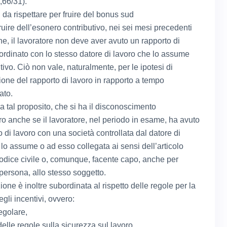
,66/31).
 da rispettare per fruire del bonus sud
ruire dell’esonero contributivo, nei sei mesi precedenti
ne, il lavoratore non deve aver avuto un rapporto di
ordinato con lo stesso datore di lavoro che lo assume
tivo. Ciò non vale, naturalmente, per le ipotesi di
ione del rapporto di lavoro in rapporto a tempo
ato.
 a tal proposito, che si ha il disconoscimento
ro anche se il lavoratore, nel periodo in esame, ha avuto
 di lavoro con una società controllata dal datore di
 lo assume o ad esso collegata ai sensi dell’articolo
odice civile o, comunque, facente capo, anche per
 persona, allo stesso soggetto.
one è inoltre subordinata al rispetto delle regole per la
egli incentivi, ovvero:
golare,
delle regole sulla sicurezza sul lavoro,