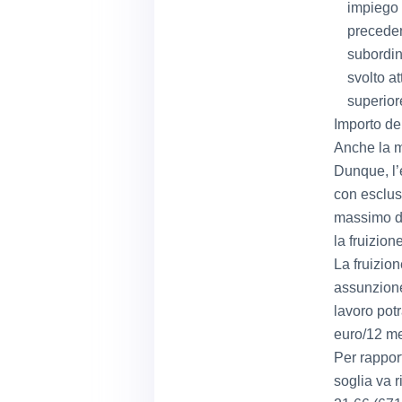
impiego 
preceden
subordin
svolto a
superior
Importo de
Anche la mi
Dunque, l’
con esclusi
massimo di
la fruizion
La fruizion
assunzione
lavoro pot
euro/12 me
Per rapport
soglia va r