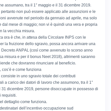
che assumano, tra il 1° maggio e il 31 dicembre 2019.
o pertanto non può essere applicato alle assunzioni e le
ioni avvenute nel periodo da gennaio ad aprile, ma solo
e dal mese di maggio; non vi è quindi una vera e propria
n la vecchia misura.
a ora è che, in attesa della Circolare INPS con le
per la fruizione dello sgravio, possa ancora arrivare una
del Decreto ANPAL (così come avvenuto lo scorso anno
ssa misura e per il bonus Neet 2018), altrimenti saranno
ziende che dovranno rinunciare al beneficio.
 cos’è e come funziona
 consiste in uno sgravio totale dei contributi
li a carico dei datori di lavoro che assumono, tra il 1°
l 31 dicembre 2019, persone disoccupate in possesso di
 requisiti.
l dettaglio come funziona.
 destinatari dell’incentivo occupazione sud