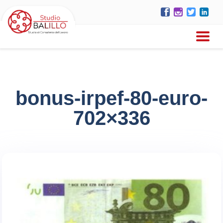
bonus-irpef-80-euro-
702×336