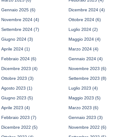
Marzo 2025
(6)
Febbraio 2025
(4)
Gennaio 2025
(6)
Dicembre 2024
(4)
Novembre 2024
(4)
Ottobre 2024
(6)
Settembre 2024
(7)
Luglio 2024
(2)
Giugno 2024
(3)
Maggio 2024
(4)
Aprile 2024
(1)
Marzo 2024
(4)
Febbraio 2024
(6)
Gennaio 2024
(4)
Dicembre 2023
(4)
Novembre 2023
(6)
Ottobre 2023
(3)
Settembre 2023
(8)
Agosto 2023
(1)
Luglio 2023
(4)
Giugno 2023
(5)
Maggio 2023
(5)
Aprile 2023
(4)
Marzo 2023
(6)
Febbraio 2023
(7)
Gennaio 2023
(3)
Dicembre 2022
(5)
Novembre 2022
(6)