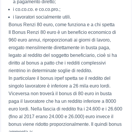
a pagamento diretto;
i co.co.co. e co.co.pro.;
i lavoratori socialmente utili.
Bonus Renzi 80 euro, come funziona e a chi spetta
Il Bonus Renzi 80 euro è un beneficio economico di
960 euro annui, riproporzionati ai giorni di lavoro,
erogato mensilmente direttamente in busta paga,
legato al reddito del soggetto beneficiario, cioè si ha
diritto al bonus a patto che i redditi complessivi
rientrino in determinate soglie di reddito.
In particolare il bonus irpef spetta se il reddito del
singolo lavoratore è inferiore a 26 mila euro lordi.
Viceversa non troverà il bonus di 80 euro in busta
paga il lavoratore che ha un reddito inferiore a 8000
euro lordi. Nella fascia di reddito fra i 24.600 e i 26.600
(fino al 2017 erano 24.000 e 26.000) euro invece il
bonus viene ridotto proporzionalmente. Il quindi bonus
ammonta a: