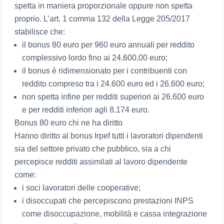
spetta in maniera proporzionale oppure non spetta
proprio. L’art. 1 comma 132 della Legge 205/2017
stabilisce che:
il bonus 80 euro per 960 euro annuali per reddito
complessivo lordo fino ai 24.600,00 euro;
il bonus è ridimensionato per i contribuenti con
reddito compreso tra i 24.600 euro ed i 26.600 euro;
non spetta infine per redditi superiori ai 26.600 euro
e per redditi inferiori agli 8.174 euro.
Bonus 80 euro chi ne ha diritto
Hanno diritto al bonus Irpef tutti i lavoratori dipendenti
sia del settore privato che pubblico, sia a chi
percepisce redditi assimilati al lavoro dipendente
come:
i soci lavoratori delle cooperative;
i disoccupati che percepiscono prestazioni INPS
come disoccupazione, mobilità e cassa integrazione