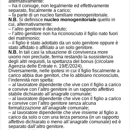
alternativamente:
– ha il coniuge, non legalmente ed effettivamente
separato, fiscalmente a carico;
– fa parte di un nucleo familiare monogenitoriale.
N.B.
Si definisce
nucleo monogenitoriale
quello in
cui, alternativamente:
– l’altro genitore è deceduto;
– l’altro genitore non ha riconosciuto il figlio nato fuori
del matrimonio;
– il figlio è stato adottato da un solo genitore oppure è
stato affidato o affiliato a un solo genitore.
N.B.
In tali casi la situazione di convivenza more
uxorio non preclude, ferma restando la sussistenza
degli altri requisiti, la spettanza del bonus (circolare
Agenzia delle Entrate n. 19/E/2024).
Diversamente, nelle ipotesi in cui il figlio fiscalmente a
carico abbia due genitori, che lo abbiano riconosciuto,
l’indennità non spetta:
– al lavoratore dipendente che vive con il figlio a carico
e convive con l’altro genitore in un rapporto affettivo
stabile dichiarato all’anagrafe comunale;
– al lavoratore dipendente che vive con il figlio a carico
e convive con l’altro genitore senza alcuna
formalizzazione all’anagrafe comunale;
– al lavoratore dipendente che vive insieme al figlio a
carico da solo o con una terza persona (in un rapporto
affettivo dichiarato o meno all’anagrafe comunale) ed è
separato dall’altro genitore.