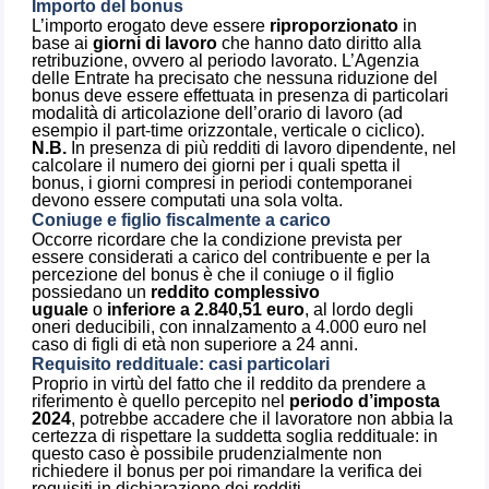
Importo del bonus
L’importo erogato deve essere
riproporzionato
in
base ai
giorni di lavoro
che hanno dato diritto alla
retribuzione, ovvero al periodo lavorato. L’Agenzia
delle Entrate ha precisato che nessuna riduzione del
bonus deve essere effettuata in presenza di particolari
modalità di articolazione dell’orario di lavoro (ad
esempio il part-time orizzontale, verticale o ciclico).
N.B.
In presenza di più redditi di lavoro dipendente, nel
calcolare il numero dei giorni per i quali spetta il
bonus, i giorni compresi in periodi contemporanei
devono essere computati una sola volta.
Coniuge e figlio fiscalmente a carico
Occorre ricordare che la condizione prevista per
essere considerati a carico del contribuente e per la
percezione del bonus è che il coniuge o il figlio
possiedano un
reddito complessivo
uguale
o
inferiore a 2.840,51 euro
, al lordo degli
oneri deducibili, con innalzamento a 4.000 euro nel
caso di figli di età non superiore a 24 anni.
Requisito reddituale: casi particolari
Proprio in virtù del fatto che il reddito da prendere a
riferimento è quello percepito nel
periodo d’imposta
2024
, potrebbe accadere che il lavoratore non abbia la
certezza di rispettare la suddetta soglia reddituale: in
questo caso è possibile prudenzialmente non
richiedere il bonus per poi rimandare la verifica dei
requisiti in dichiarazione dei redditi.