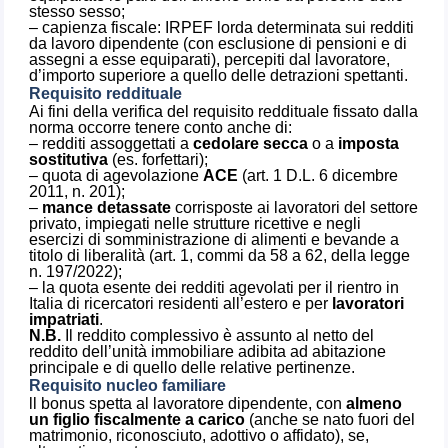
stesso sesso;
– capienza fiscale: IRPEF lorda determinata sui redditi
da lavoro dipendente (con esclusione di pensioni e di
assegni a esse equiparati), percepiti dal lavoratore,
d’importo superiore a quello delle detrazioni spettanti.
Requisito reddituale
Ai fini della verifica del requisito reddituale fissato dalla
norma occorre tenere conto anche di:
– redditi assoggettati a
cedolare secca
o a
imposta
sostitutiva
(es. forfettari);
– quota di agevolazione
ACE
(art. 1 D.L. 6 dicembre
2011, n. 201);
–
mance detassate
corrisposte ai lavoratori del settore
privato, impiegati nelle strutture ricettive e negli
esercizi di somministrazione di alimenti e bevande a
titolo di liberalità (art. 1, commi da 58 a 62, della legge
n. 197/2022);
– la quota esente dei redditi agevolati per il rientro in
Italia di ricercatori residenti all’estero e per
lavoratori
impatriati
.
N.B.
Il reddito complessivo è assunto al netto del
reddito dell’unità immobiliare adibita ad abitazione
principale e di quello delle relative pertinenze.
Requisito nucleo familiare
ll bonus spetta al lavoratore dipendente, con
almeno
un figlio fiscalmente a carico
(anche se nato fuori del
matrimonio, riconosciuto, adottivo o affidato), se,