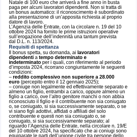
Natale di 100 euro che arriverà a fine anno in busta
paga per alcuni lavoratori dipendenti. Non si tratta di
un bonus automatico: il riconoscimento è subordinato
alla presentazione di un’apposita richiesta al proprio
datore di lavoro.
L’Agenzia delle Entrate, con la circolare n. 19 del 10
ottobre 2024 ha fornito le prime istruzioni operative
sull’erogazione dell’indennità una tantum prevista
dal D.L. n. 113/2024.
Requisiti di spettanza
Il bonus spetta, su domanda, ai
lavoratori
dipendenti
a
tempo determinato e
indeterminato
per i quali, con riferimento al periodo
d’imposta 2024, ricorrano congiuntamente le seguenti
condizioni:
–
reddito complessivo non superiore a 28.000
euro
(percepito entro il 12 gennaio 2025);
– coniuge non legalmente ed effettivamente separato e
almeno un figlio, entrambi a carico, oppure almeno un
figlio a carico, ove l’altro genitore manchi o non abbia
riconosciuto il figlio e il contribuente non sia coniugato
o, se coniugato, si sia successivamente separato, o se
vi siano figli adottivi, affidati o affiliati del solo
contribuente e questi non sia coniugato o, se
coniugato, si sia successivamente separato; al
riguardo l’Agenzia delle Entrate, nella circolare n. 19/E
del 10 ottobre 2024, ha specificato che ai coniugi sono
equiparate le parti dell’unione civile tra persone dello