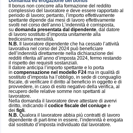
Domanda ed erogazione del bonus
ll bonus non concorre alla formazione del reddito
complessivo del lavoratore e deve essere rapportato al
periodo di lavoro; pertanto, l’importo effettivamente
spettante dipende dai mesi di lavoro effettivamente
svolti nel corso dell’anno L’indennità è corrisposta,
su
domanda presentata dal dipendente
, dal datore
di lavoro sostituto d’imposta unitamente alla
tredicesima mensilità.
N.B.
Il lavoratore dipendente che ha cessato l’attività
lavorativa nel corso del 2024 può beneficiare
dell’indennità direttamente nella dichiarazione dei
redditi riferita all’anno d’imposta 2024, fermo restando
il rispetto dei requisiti sostanziali.
ll datore anticipa l’importo spettante e lo porta
in
compensazione nel modello F24
ma in qualità di
sostituto d’imposta ha l’obbligo, in sede di conguaglio
fiscale, di verificare il diritto al beneficio in oggetto e di
provvedere, in caso di esito negativo della verifica, al
recupero delle relative somme non spettanti al
lavoratore.
Nella domanda il lavoratore deve attestare di avervi
diritto, indicando il
codice fiscale del coniuge
e
dei
figli
.
N.B.
Qualora il lavoratore abbia più contratti di lavoro
dipendente di part-time in essere, l’indennità è erogata
dal sostituto d’imposta individuato dal lavoratore.