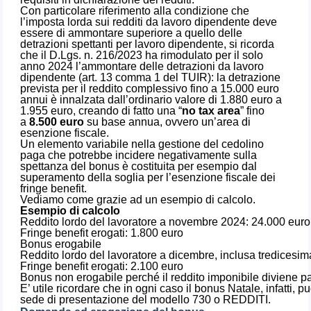
Con particolare riferimento alla condizione che
l’imposta lorda sui redditi da lavoro dipendente deve
essere di ammontare superiore a quello delle
detrazioni spettanti per lavoro dipendente, si ricorda
che il D.Lgs. n. 216/2023 ha rimodulato per il solo
anno 2024 l’ammontare delle detrazioni da lavoro
dipendente (art. 13 comma 1 del TUIR): la detrazione
prevista per il reddito complessivo fino a 15.000 euro
annui è innalzata dall’ordinario valore di 1.880 euro a
1.955 euro, creando di fatto una “
no tax area
” fino
a
8.500 euro
su base annua, ovvero un’area di
esenzione fiscale.
Un elemento variabile nella gestione del cedolino
paga che potrebbe incidere negativamente sulla
spettanza del bonus è costituita per esempio dal
superamento della soglia per l’esenzione fiscale dei
fringe benefit.
Vediamo come grazie ad un esempio di calcolo.
Esempio di calcolo
Reddito lordo del lavoratore a novembre 2024: 24.000 euro
Fringe benefit erogati: 1.800 euro
Bonus erogabile
Reddito lordo del lavoratore a dicembre, inclusa tredicesim
Fringe benefit erogati: 2.100 euro
Bonus non erogabile perché il reddito imponibile diviene pa
E’ utile ricordare che in ogni caso il bonus Natale, infatti, 
sede di presentazione del modello 730 o REDDITI.