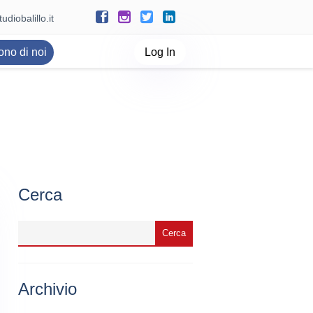
udiobalillo.it
ono di noi
Log In
Cerca
Archivio